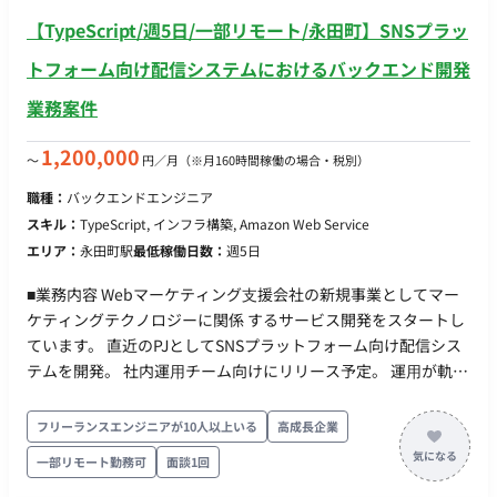
元管理 ・LIFFアプリの構築 →LINE上で動くwebviewアプリ ■
【TypeScript/週5日/一部リモート/永田町】SNSプラッ
開発環境 ・フロント：React, MUI, TypeScript ・バックエン
ド：node, TypeScript ・インフラ：AWS, CDK(TypeScript), ECS
トフォーム向け配信システムにおけるバックエンド開発
on Fargate, Lambda, SQS ・その他：GitHub, GitHub Actions
業務案件
■チーム体制 ・開発者：3名〜4名 ・プロダクトオーナー：1名
（CTOが 兼務） ■開発スタイル・コミュニケーション ▼スプ
1,200,000
〜
円／月
（※月160時間稼働の場合・税別）
リント(半⽉） 〇スプリントプランニング 〇デイリースク
ラム 〇スプリントレビュー（出社。半⽉に1度） 〇スプリ
職種：
バックエンドエンジニア
ントレトロスペクティブ ▼同期コミュニケーション：Gather
スキル：
TypeScript, インフラ構築, Amazon Web Service
〇バーチャルオフィスに出社 〇⾮同期コミュニケーショ
エリア：
永田町駅
最低稼働日数：
週5日
ン：Slack 〇ストック情報：Notion, miro 〇画⾯デザイ
ン：Figma, miro 〇プロジェクト管理：Notion 〇開発⽣産
■業務内容 Webマーケティング⽀援会社の新規事業としてマー
性改善：Findy Team+ 〇グループウェア：
ケティングテクノロジーに関係 するサービス開発をスタートし
GoogleWorkspace(Gmail, GoogleCalendar, SpreadSheet）
ています。 直近のPJとしてSNSプラットフォーム向け配信シス
〇モブプロ‧ペアプロ ■会社・求人の魅力 〇新規プロダクトと
テムを開発。 社内運⽤チーム向けにリリース予定。 運⽤が軌道
なり、ライブラリ選定等の技術選定に関われます 〇雇⽤形態
に乗ってきた段階でSaaS化を含め検討。 プロジェクトアサイン
に関わらず、設計‧実装‧コードレビューに関われるフラットな組
直後はバックエンド領域を担当していただき、その後はフロン
フリーランスエンジニアが10人以上いる
高成長企業
織です 〇リモートメインの環境。開発‧スキルアップに注⼒で
トエンドやインフラなど他の領域の挑戦も可能です。 ■実装範
一部リモート勤務可
面談1回
きます 〇開発に必要なソフトウェアライセンスの貸与制度を
囲 ●バックエンド（主担当領域） ・SNS向けメッセージ配信
導⼊(Cursorなどの有料IDE 等を無償貸与） ■働き方 ・平日×週