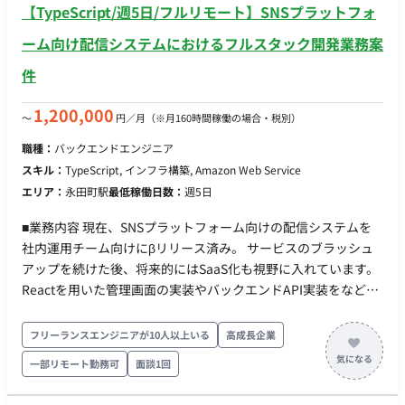
【TypeScript/週5日/フルリモート】SNSプラットフォ
AWS, CDK(TypeScript), ECS on Fargate, Lambda, SQS ・その
他：GitHub, GitHub Actions ■チーム体制 ・開発者：3名〜4名
ーム向け配信システムにおけるフルスタック開発業務案
・プロダクトオーナー：1名（CTOが 兼務） ■開発スタイル・
件
コミュニケーション ▼スプリント(半⽉） 〇スプリントプラ
ンニング 〇デイリースクラム 〇スプリントレビュー（出
1,200,000
〜
円／月
（※月160時間稼働の場合・税別）
社。半⽉に1度） 〇スプリントレトロスペクティブ ▼同期コ
ミュニケーション：Gather 〇バーチャルオフィスに出社
職種：
バックエンドエンジニア
〇⾮同期コミュニケーション：Slack 〇ストック情報：
スキル：
TypeScript, インフラ構築, Amazon Web Service
Notion, miro 〇画⾯デザイン：Figma, miro 〇プロジェク
エリア：
永田町駅
最低稼働日数：
週5日
ト管理：Notion 〇開発⽣産性改善：Findy Team+ 〇グルー
プウェア： GoogleWorkspace(Gmail, GoogleCalendar,
■業務内容 現在、SNSプラットフォーム向けの配信システムを
SpreadSheet） 〇モブプロ‧ペアプロ ■会社・求人の魅力 〇
社内運用チーム向けにβリリース済み。 サービスのブラッシュ
新規プロダクトとなり、ライブラリ選定等の技術選定に関われ
アップを続けた後、将来的にはSaaS化も視野に入れています。
ます 〇雇⽤形態に関わらず、設計‧実装‧コードレビューに関
Reactを用いた管理画面の実装やバックエンドAPI実装をなど、
われるフラットな組織です 〇リモートメインの環境。開発‧ス
幅広い領域へ関わっていただける環境です。 ■実装範囲 当面は
キルアップに注⼒できます 〇開発に必要なソフトウェアライ
権限機能、アカウント招待、MFAを中心に開発していただきま
フリーランスエンジニアが10人以上いる
高成長企業
センスの貸与制度を導⼊(Cursorなどの有料IDE 等を無償貸与）
す。 その後は徐々にサービス特有の機能開発をお任せする予定
一部リモート勤務可
面談1回
■働き方 ・平日×週5日 ・基本10-19時 ※相談可能 ・基本リモ
です。 ・配信用管理画面の実装 →運用担当者が操作するブラ
ートだが、月1回永田町のオフィス出社
ウザ画面 ・Webページに組み込むタグの実装 →LOAへの流入