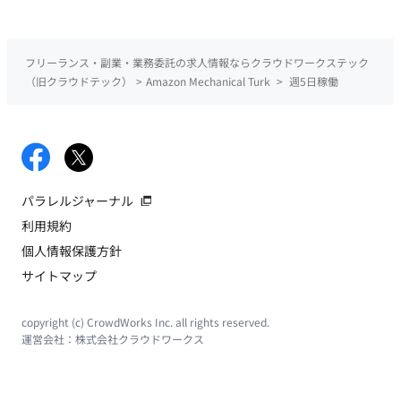
つ効果的な業務フローを設計します。 ▼情報設計 ・サービ
ス全体の情報アーキテクチャを設計し、直感的なナビゲーショ
ンを実現するための構造を構築します。 ・コンテンツの配
フリーランス・副業・業務委託の求人情報ならクラウドワークステック
置、優先順位付け、ページ構成の設計を行います。 ▼Figma
（旧クラウドテック）
>
Amazon Mechanical Turk
>
週5日稼働
を使用した画面案の作成 ・Figmaを活用し、ワイヤーフレー
ムやモックアップを作成します。 ・インタラクティブなプロ
トタイプを作成し、開発チームとの連携を強化しま す。 ▼開
発チームとの連携 ・プロジェクトの要件を理解し、デザイン
面での最適なソリューションを提案します。 ・開発チームと
密に連携し、デザインの実装をサポートします。 ▼競合サー
パラレルジャーナル
ビスの把握 ・競合他社のデザインやユーザー体験を自ら確認
利用規約
し、当社サービスの改善点や差別化ポイントを明確にします。
個人情報保護方針
・競合の強みと弱みを理解し、それを基に自社のデザイン戦
サイトマップ
略を策定します。 ■採用技術 フロント：React, MUI, TypeScript
バックエンド：Node, TypeScript インフラ：AWS,
CDK(TypeScript) その他：GitHub, GitHub Actions ■開発スタイ
copyright (c) CrowdWorks Inc. all rights reserved.
運営会社：
株式会社クラウドワークス
ル ▼スプリント(半月単位） ・スプリントプランニング
・デイリースクラム（朝会最大30分、夕会15分） ・スプリ
ントレビュー（半月に1度） ・スプリントレトロスペクティ