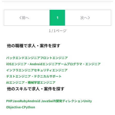
スのブラッシュアップを進めながら、将来的なSaaS化も視野に
ク情報：Notion, miro 〇画⾯デザイン：Figma, miro 〇プ
入れています。 ■募集背景 新規Webサービスの開発を進める中
ロジェクト管理：Notion 〇開発⽣産性改善：Findy Team+
で、上流設計(デザイン)人員の強化と、AI駆動開発を取り入れる
〇グループウェア： GoogleWorkspace(Gmail,
前へ
1
次へ
ことで、開発サイクルを高速に回すことができる体制を目指し
GoogleCalendar, SpreadSheet） 〇モブプロ‧ペアプロ ■会
ています。 今回は、要求整理から画面設計、開発チームへの仕
社・求人の魅力 〇新規プロダクトとなり、ライブラリ選定等
様連携から動作確認までを責任をもって担当していただけるデ
1
/
1
ページ
の技術選定に関われます 〇雇⽤形態に関わらず、設計‧実装‧
ザイナーを求めてます。 ■業務内容 当社の新規開発Webサービ
コードレビューに関われるフラットな組織です 〇リモートメ
スのデザイン業務全般を担当していただきます。 ユーザー中心
インの環境。開発‧スキルアップに注⼒できます 〇開発に必要
他の職種で求人・案件を探す
設計を行うことで使いやすいプロダクトを設計するだけでな
なソフトウェアライセンスの貸与制度を導⼊(Cursorなどの有料
く、開発チームと密接に連携し、意思決定から実装までを担当
IDE 等を無償貸与） ■働き方 ・平日×週5日 ・基本10-19時 ※
バックエンドエンジニア
フロントエンジニア
していただきます。 具体的な業務内容は以下の通りです。 ▼
相談可能 ・基本リモートだが、週1回を目安に永田町のオフィ
iOSエンジニア・Androidエンジニア
ゲームプログラマ・エンジニア
ユーザーヒアリングの実施 ・ターゲットユーザーとのインタ
ス出社
インフラエンジニア
セキュリティエンジニア
ビューやワークショップを通じて、ニーズや課題を明確化しま
テストエンジニア・テクニカルサポート
す。 ・ヒアリング結果を基に仕様をステークホルダーと議論
AIエンジニア・機械学習エンジニア
し、デザインに反映します。 ▼ユーザーストーリーの定義
他のスキルで求人・案件を探す
・ユーザーのニーズと行動を深く理解し、各機能がどのよう
にユーザーの目標達成に貢献するかを明確にするユーザースト
PHP
Java
Ruby
Android Java
Swift
開発ディレクション
Unity
ーリーを作成します。 ▼ユースケースの洗い出し・ユーザー
の業務フロー定義 ・ユーザーがサービスを利用して目標を達
Objective-C
Python
成するための一連の手順やプロセスを詳細に定義し、効率的か