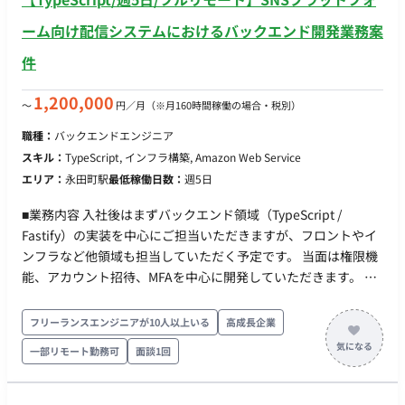
ーム向け配信システムにおけるバックエンド開発業務案
件
1,200,000
〜
円／月
（※月160時間稼働の場合・税別）
職種：
バックエンドエンジニア
スキル：
TypeScript, インフラ構築, Amazon Web Service
エリア：
永田町駅
最低稼働日数：
週5日
■業務内容 入社後はまずバックエンド領域（TypeScript /
Fastify）の実装を中心にご担当いただきますが、フロントやイ
ンフラなど他領域も担当していただく予定です。 当面は権限機
能、アカウント招待、MFAを中心に開発していただきます。 そ
の後は徐々に本システム特有の機能開発をお任せする予定で
す。 ■実装範囲 ・バックエンド（主担当領域） ・SNS向けメッ
フリーランスエンジニアが10人以上いる
高成長企業
セージ配信機能の構築（大量配信・webhook処理） ・認証・認
一部リモート勤務可
面談1回
可機能、決済機能の実装 ・技術選定、アーキテクチャ設計 ・集
計基盤の構築など ■開発環境 ・フロント：React, MUI,
TypeScript ・バックエンド：node, TypeScript ・インフラ：