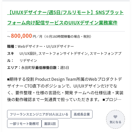
機能の構築（⼤量配信‧webhook処理） ・認証‧認可機能、決
5日 ・基本10-19時 ※相談可能 ・基本リモートだが、月1回永
済機能の実装 ・技術選定、アーキテクチャ設計 ・集計基盤
【UIUXデザイナー/週5日/フルリモート】SNSプラット
田町のオフィス出社
の構築 など ■その他領域 ●フロント ・React＋MUIを⽤いた配
信管理画⾯ ・タグの実装、LIFFアプリ開発 ●インフラ構築
フォーム向け配信サービスのUIUXデザイン業務案件
・AWS＋CDK(TypeScript)でのIaC ・Fargate環境でのスケ
ーラブルな構築 ■開発環境 バックエンド：fastify, TypeScript フ
800,000
〜
円／月
（※月160時間稼働の場合・税別）
ロント：React, MUI, TypeScript インフラ：AWS,
職種：
Webデザイナー・UI/UXデザイナー
CDK(TypeScript), ECS on Fargate, Lambda, SQS その他：
スキ
UI/UX設計, スマートフォンサイトデザイン, スマートフォンアプ
GitHub, GitHub Actions ■チーム体制 ▼開発組織 〇Stream
ル：
リデザイン
Aligned Team：プロダクトコードの実装 ・開発者：3名〜
エリア：
永田町駅
最低稼働日数：
週5日
4名 ・プロダクトオーナー：1名（CTOが 兼務） 〇
Product Design Team ・Webプロダクトデザイナー：2名
■期待する役割 Product Design Team所属のWebプロダクトデ
・PdM：1名 ・プロダクトオーナー：1名(CTOが兼務)
ザイナー CTO直下のポジションで、UI/UXデザインだけでな
〇Enabling Team：技術的な相談相手 ・Web開発：1名
く、要件整理・仕様の言語化・開発 チームへの仕様伝達・実装
・AI：1名 〇CTO ▼プロダクトマネジメント 〇PDM ■
後の動作確認まで一気通貫で担っていただきます。 ■プロジェ
開発スタイル・コミュニケーション ▼スプリント(半⽉） 〇
クト概要 Web広告マーケティング支援会社の新規事業として、
スプリントプランニング 〇デイリースクラム 〇スプリント
マーケティングテクノロジー領域のプロダクトを開発していま
フリーランスエンジニアが10人以上いる
高成長企業
レビュー（出社。半⽉に1度） 〇スプリントレトロスペクテ
す。 現在、SNSプラットフォーム向けのメッセージ配信システ
ィブ ▼同期コミュニケーション：Gather 〇バーチャルオフ
一部リモート勤務可
面談1回
ムを社内運用チーム向けにβリリース済みです。 今後はサービ
ィスに出社 〇⾮同期コミュニケーション：Slack 〇ストッ