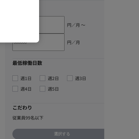
単価
円／月 〜
円／月
最低稼働日数
週1日
週2日
週3日
週4日
週5日
こだわり
従業員99名以下
選択する