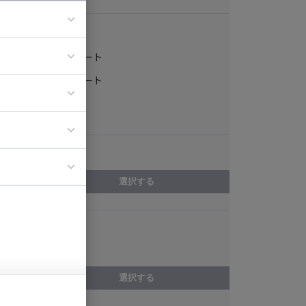
稼働形態
フルリモート
ア
一部リモート
ティブディレク
常駐
ジニア
エリア
イエンティスト
選択する
スキル
Rust
選択する