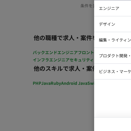
条件を変更するか、もう少
エンジニア
バックエン
デザイン
iOSエンジ
他の職種で求人・案件を探す
Webデザイ
インフラエ
編集・ライティ
テストエン
Webコーダ
グラフィッ
バックエンドエンジニア
フロントエンジニア
iOSエン
プロダクト開発
ラストレー
インフラエンジニア
セキュリティエンジニア
テストエ
編集者・翻
他のスキルで求人・案件を探す
Webディ
ビジネス・マーケ
クトマネー
マーケター
PHP
Java
Ruby
Android Java
Swift
開発ディレクショ
システムコ
コンサルタ
プロンプト