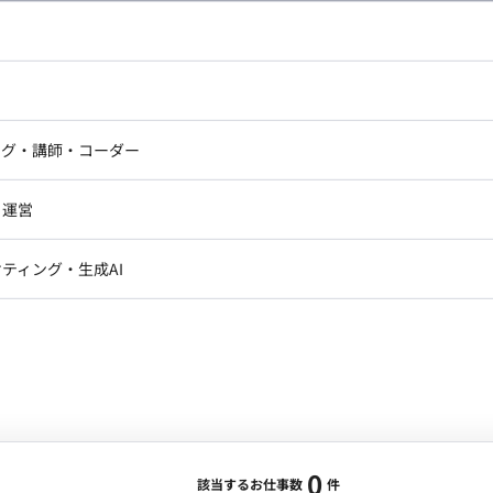
し広い条件設定で検索してみてください。
ドエンジニア
フロントエンジニア
ニア・Androidエンジニア
ゲームプログラマ・エンジニ
アートディレクター・クリエイ
ナー・UI/UXデザイナー
ンジニア
セキュリティエンジニア
ング・講師・コーダー
ター
ジニア・テクニカルサポート
AIエンジニア・機械学習エン
ー
Webライター
クデザイナー・CGデザイナー・イ
ジニア・Androidエンジニア
ゲームプログラマ・エンジニア
・運営
ター
ンジニア・テクニカルサポート
AIエンジニア・機械学習エンジニア
訳・その他ライター
レクター・プロデューサー・プロジェ
データアナリスト・データサ
ティング・生成AI
ジャー
・メディア運用
DX推進
ン
Unity
Objective-C
Python
ンサルタント・ITコンサルタント
ント・企画・セールス
採用・組織開発・制度設計
エンジニアリング
0
該当するお仕事数
件