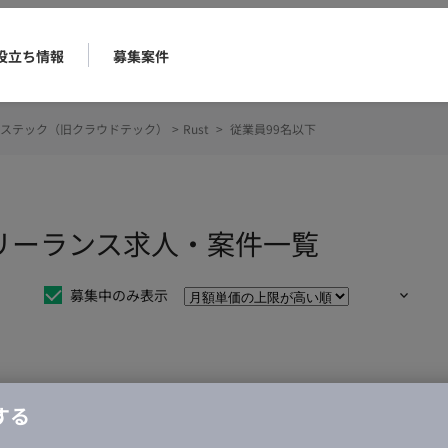
役立ち情報
募集案件
ステック（旧クラウドテック）
>
Rust
>
従業員99名以下
のフリーランス求人・案件一覧
募集中のみ表示
仕事は見つかりませんでした。
する