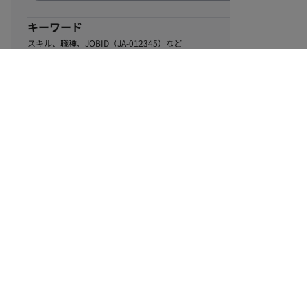
キーワード
スキル、職種、JOBID（JA-012345）など
0
該当するお仕事数
件
この条件で絞り込む
ル
利用規約
個人情報保護方針
サイトマップ