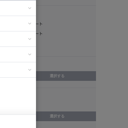
稼働形態
フルリモート
ア
一部リモート
ティブディレク
常駐
ジニア
エリア
イエンティスト
選択する
スキル
intra-mart
選択する