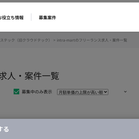
お役立ち情報
募集案件
ステック（旧クラウドテック）
>
intra-martのフリーランス求人・案件一覧
ンス求人・案件一覧
募集中のみ表示
仕事は見つかりませんでした。
する