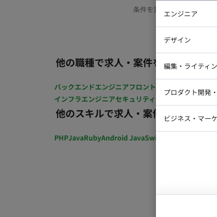
条件を変更するか、もう少
エンジニア
バックエン
デザイン
iOSエンジ
他の職種で求人・案件を探す
Webデザイ
インフラエ
編集・ライティ
テストエン
Webコーダ
グラフィッ
バックエンドエンジニア
フロントエンジニア
iOSエン
プロダクト開発
ラストレー
インフラエンジニア
セキュリティエンジニア
テストエ
編集者・翻
他のスキルで求人・案件を探す
Webディ
ビジネス・マーケ
クトマネー
マーケター
PHP
Java
Ruby
Android Java
Swift
開発ディレクショ
システムコ
コンサルタ
プロンプト