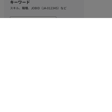
キーワード
スキル、職種、JOBID（JA-012345）など
0
該当するお仕事数
件
この条件で絞り込む
ル
利用規約
個人情報保護方針
サイトマップ