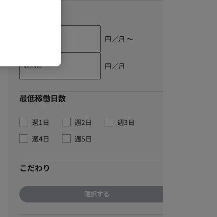
単価
円／月 〜
円／月
最低稼働日数
週1日
週2日
週3日
週4日
週5日
こだわり
選択する