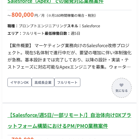
Salesforce（Apex）での開発対応業務案件
800,000
〜
円／月
（※月160時間稼働の場合・税別）
職種：
プロンプトエンジニアリング
スキル：
Salesforce
エリア：
フルリモート
最低稼働日数：
週5日
【案件概要】 マーケティング業務向けのSalesforce改修プロジ
ェクト。現在5名体制で進行中だが、要望の増加に伴い体制強化
が急務。基本設計までは完了しており、以降の設計・実装・テ
ストフェーズに対応可能なApexエンジニアを募集。ウォーター
フォール型で進行中のため、ドキュメント作成や実装設計のス
キルが求められる。 【プロジェクトスケジュール】 1〜2月：要
イヤホンOK
高成長企業
フルリモート
件定義 3〜4月：基本設計 5〜6月：詳細設計 7〜8月：開発 9〜
11月：テスト 12月：リリース準備 【作業内容】
Salesforce（Apex）での開発対応 詳細設計、実装、ドキュメン
ト作成、テスト支援 【契約開始日】即日 【契約終了日】2025
【Salesforce/週5日/一部リモート/】自治体向けDXプラ
年12月（予定） 【継続可能性】あり 【稼働率 (%)】100% 【募
集人数】2～3名
ットフォーム構築におけるPM/PMO業務案件