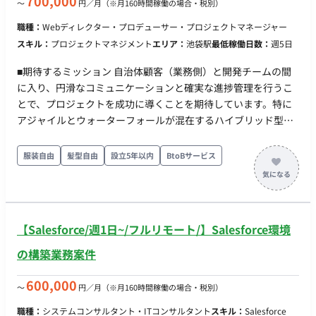
700,000
〜
円／月
（※月160時間稼働の場合・税別）
職種：
Webディレクター・プロデューサー・プロジェクトマネージャー
スキル：
プロジェクトマネジメント
エリア：
池袋駅
最低稼働日数：
週5日
■期待するミッション 自治体顧客（業務側）と開発チームの間
に入り、円滑なコミュニケーションと確実な進捗管理を行うこ
とで、プロジェクトを成功に導くことを期待しています。特に
アジャイルとウォーターフォールが混在するハイブリッド型の
開発手法において、適切なハンドリングが求められます。 ■業
務内容・担当工程 ・Salesforce基盤のDXプラットフォーム構築
服装自由
髪型自由
設立5年以内
BtoBサービス
におけるプロジェクト管理 ・オンライン申請ポータルサイト構
築の推進 ・自治体顧客との折衝、定例会議の進行、課題整理 ・
中国人エンジニア中心の開発チームへのブリッジ業務 ・要件定
義フェーズ（アジャイル）および開発以降（ウォーターフォー
【Salesforce/週1日~/フルリモート/】Salesforce環境
ル）の管理 【担当工程：要件定義・設計・実装・テスト・保守
運用】 ■働き方 ・稼働量：週5日以上 ・リモート稼働：一部リ
の構築業務案件
モート（週3日程度の出社）（ハイブリッド、頻度は相談可能）
600,000
〜
円／月
（※月160時間稼働の場合・税別）
職種：
システムコンサルタント・ITコンサルタント
スキル：
Salesforce