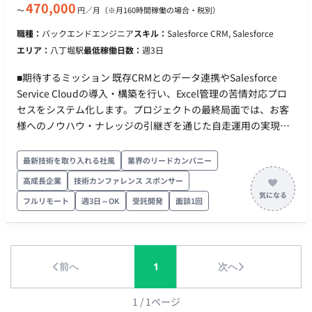
ル】 新しい施策の立案から構築・実装までを「1〜2ヶ月単位」
470,000
〜
円／月
（※月160時間稼働の場合・税別）
のサイクルで回し、継続的に改善（運用と効果測定）を繰り返
すアジャイル型の進め方です。 クライアント定例ミーティン
職種：
バックエンドエンジニア
スキル：
Salesforce CRM, Salesforce
グ： 2週間に1回（進捗共有・次策のすり合わせ） 効果測定・レ
エリア：
八丁堀駅
最低稼働日数：
週3日
ポーティング： 1〜2ヶ月に1回 ■開発環境 Salesforce ■働き方
■期待するミッション 既存CRMとのデータ連携やSalesforce
・リモート稼働：フルリモート可能 ※出社が出来ると尚可 ・フ
Service Cloudの導入・構築を行い、Excel管理の苦情対応プロ
レックス稼働：可能（フルフレックス稼働） ・PC：貸与
セスをシステム化します。プロジェクトの最終局面では、お客
PC（Mac）
様へのノウハウ・ナレッジの引継ぎを通じた自走運用の実現を
目指します。 ■業務内容・担当工程 【業務内容】 ・Salesforce
Service Cloudの導入・構築 ・既存CRMとのAPI連携設計および
最新技術を取り入れる社風
業界のリードカンパニー
実装 ・フロント部分の連携設計（開発はお客様担当） ・データ
高成長企業
技術カンファレンス スポンサー
移行および運用設計 ・お客様への引継ぎ（ノウハウ、ナレッジ
フルリモート
週3日～OK
受託開発
面談1回
の提供） 【担当工程】 設計、実装、保守運用 ■エントリー時
のお願い エントリーをいただける場合は、以下の質問へご回答
をお願いいたします。 ------ 以下のご経験があるか、またどのよ
うなプロジェクトでご対応されたかを簡単にご教示ください。
前へ
1
次へ
・Salesforce Service Cloudの導入・構築経験 ・API連携の設
計・実装経験 ・CRMシステムとのデータ連携経験 ------
1
/
1
ページ