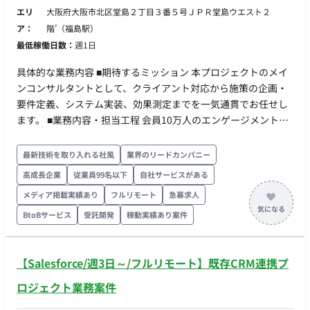
エリ
大阪府大阪市北区堂島２丁目３番５号ＪＰＲ堂島ウエスト２
ア：
階’（福島駅）
最低稼働日数：
週1日
具体的な業務内容 ■期待するミッション 本プロジェクトのメイ
ンコンサルタントとして、クライアント対応から施策の企画・
要件定義、システム実装、効果測定までを一気通貫でお任せし
ます。 ■業務内容・担当工程 会員10万人のエンゲージメント状
態を可視化し、段階的に改善していく計画です。 フェーズ1：
基盤構築と現状の可視化（最初の半年） 既存環境の改修および
最新技術を取り入れる社風
業界のリードカンパニー
初期シナリオの構築。 10万人の会員のうち、現在デジタル接点
高成長企業
従業員99名以下
自社サービスがある
で有効にリーチできている層（アクティブ層）とそうでない層
メディア掲載実績あり
フルリモート
急募求人
の洗い出し。（例：「実はメールを見ているのは1万人
（10%）のみ」といった現状の正確な把握とセグメント化） ・
BtoBサービス
受託開発
稼動実績あり案件
フェーズ2：チャネル拡張と改善施策の実行（次の3ヶ月〜） フ
ェーズ1で見えたボトルネックに対し、改善施策を実行。 デジ
【Salesforce/週3日～/フルリモート】既存CRM連携プ
タル接点の拡充（LINE連携の追加など）や、メール件名・コン
テンツのA/Bテストを実施し、アクティブ率を引き上げるため
ロジェクト業務案件
のチューニングを行います。 【業務サイクル・ワークスタイ