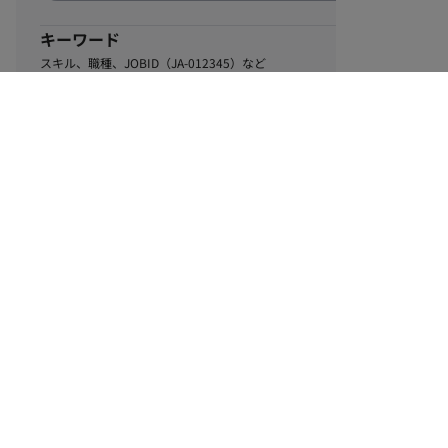
キーワード
スキル、職種、JOBID（JA-012345）など
0
該当するお仕事数
件
この条件で絞り込む
ル
利用規約
個人情報保護方針
サイトマップ