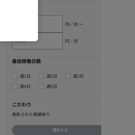
単価
円／月 〜
円／月
最低稼働日数
週1日
週2日
週3日
週4日
週5日
こだわり
表彰された実績有り
選択する