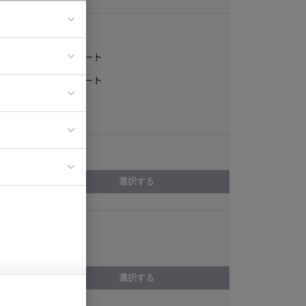
稼働形態
フルリモート
ア
一部リモート
ティブディレク
常駐
ジニア
エリア
イエンティスト
選択する
スキル
Salesforce
選択する