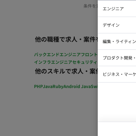
条件を変更するか、もう少
エンジニア
バックエン
デザイン
iOSエンジ
他の職種で求人・案件を探す
Webデザイ
インフラエ
編集・ライティ
テストエン
Webコーダ
グラフィッ
バックエンドエンジニア
フロントエンジニア
iOSエン
プロダクト開発
ラストレー
インフラエンジニア
セキュリティエンジニア
テストエ
編集者・翻
他のスキルで求人・案件を探す
Webディ
ビジネス・マーケ
クトマネー
マーケター
PHP
Java
Ruby
Android Java
Swift
開発ディレクショ
システムコ
コンサルタ
プロンプト