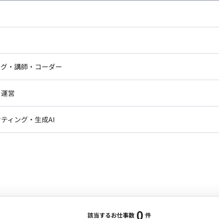
し広い条件設定で検索してみてください。
ドエンジニア
フロントエンジニア
ニア・Androidエンジニア
ゲームプログラマ・エンジニ
アートディレクター・クリエイ
ナー・UI/UXデザイナー
ンジニア
セキュリティエンジニア
ング・講師・コーダー
ター
ジニア・テクニカルサポート
AIエンジニア・機械学習エン
ー
Webライター
クデザイナー・CGデザイナー・イ
ジニア・Androidエンジニア
ゲームプログラマ・エンジニア
・運営
ター
ンジニア・テクニカルサポート
AIエンジニア・機械学習エンジニア
訳・その他ライター
レクター・プロデューサー・プロジェ
データアナリスト・データサ
ティング・生成AI
ジャー
・メディア運用
DX推進
ン
Unity
Objective-C
Python
ンサルタント・ITコンサルタント
ント・企画・セールス
採用・組織開発・制度設計
エンジニアリング
0
該当するお仕事数
件