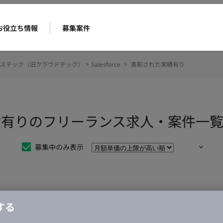
お役立ち情報
募集案件
ステック（旧クラウドテック）
>
Salesforce
>
表彰された実績有り
れた実績有りのフリーランス求人・案件一
募集中のみ表示
仕事は見つかりませんでした。
する