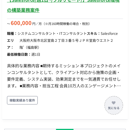
の構築業務案件
600,000
〜
円／月
（※月160時間稼働の場合・税別）
職種：
システムコンサルタント・ITコンサルタント
スキル：
Salesforce
エリ
大阪府大阪市北区堂島２丁目３番５号ＪＰＲ堂島ウエスト２
ア：
階’（福島駅）
最低稼働日数：
週1日
具体的な業務内容 ■期待するミッション 本プロジェクトのメイ
ンコンサルタントとして、クライアント対応から施策の企画・
要件定義、システム実装、効果測定までを一気通貫でお任せし
ます。 ■業務内容・担当工程 会員10万人のエンゲージメント状
態を可視化し、段階的に改善していく計画です。 フェーズ1：
基盤構築と現状の可視化（最初の半年） 既存環境の改修および
稼動実績あり案件
初期シナリオの構築。 10万人の会員のうち、現在デジタル接点
で有効にリーチできている層（アクティブ層）とそうでない層
の洗い出し。（例：「実はメールを見ているのは1万人
（10%）のみ」といった現状の正確な把握とセグメント化） ・