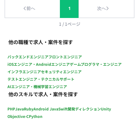
フェーズ2：チャネル拡張と改善施策の実行（次の3ヶ月〜） フ
前へ
1
次へ
ェーズ1で見えたボトルネックに対し、改善施策を実行。 デジ
タル接点の拡充（LINE連携の追加など）や、メール件名・コン
テンツのA/Bテストを実施し、アクティブ率を引き上げるため
1
/
1
ページ
のチューニングを行います。 【業務サイクル・ワークスタイ
ル】 新しい施策の立案から構築・実装までを「1〜2ヶ月単位」
他の職種で求人・案件を探す
のサイクルで回し、継続的に改善（運用と効果測定）を繰り返
すアジャイル型の進め方です。 クライアント定例ミーティン
バックエンドエンジニア
フロントエンジニア
グ： 2週間に1回（進捗共有・次策のすり合わせ） 効果測定・レ
iOSエンジニア・Androidエンジニア
ゲームプログラマ・エンジニア
ポーティング： 1〜2ヶ月に1回 ■開発環境 Salesforce ■働き方
インフラエンジニア
セキュリティエンジニア
・リモート稼働：フルリモート可能 ※出社が出来ると尚可 ・フ
テストエンジニア・テクニカルサポート
レックス稼働：可能（フルフレックス稼働） ・PC：貸与
AIエンジニア・機械学習エンジニア
PC（Mac）
他のスキルで求人・案件を探す
PHP
Java
Ruby
Android Java
Swift
開発ディレクション
Unity
Objective-C
Python