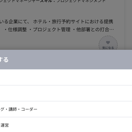
ロジェクトマネージャー
スキル：
プロジェクトマネジメント
いる企業にて、 ホテル・旅行予約サイトにおける提携
合せ
な
。 ◆補足◆ ホテル・航空券等の予
。 ◆主な開発環境・ツール◆ ・言
する
Next.js・Laravel ・DB ： PostgreSQL・Oracle ・ミド
ースコード管理ツール ： GitHub ・ツール：Slack・
部リモート/代々木】自治体・官公庁向けDX
務案件
ドエンジニア
フロントエンジニア
ニア・Androidエンジニア
ゲームプログラマ・エンジニ
合・税別）
アートディレクター・クリエイ
ナー・UI/UXデザイナー
ンジニア
セキュリティエンジニア
ング・講師・コーダー
ロジェクトマネージャー
スキル：
プロジェクトマネジメント
ター
ジニア・テクニカルサポート
AIエンジニア・機械学習エン
ー
Webライター
クデザイナー・CGデザイナー・イ
・運営
ター
訳・その他ライター