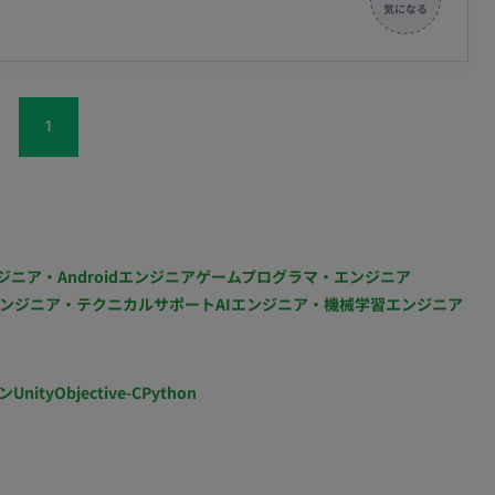
,500円～99,000円）含む（年俸660万円未満の場合）
およびクオリティチェック ・立ち上げフェーズにおけ
未満の場合。年俸660万円以上の場合は管理監督者手当
確定拠出
結婚お祝い金 ・65歳定年制
1
ジニア・Androidエンジニア
ゲームプログラマ・エンジニア
ンジニア・テクニカルサポート
AIエンジニア・機械学習エンジニア
ン
Unity
Objective-C
Python