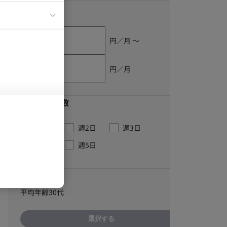
単価
イエンティスト
円／月 〜
円／月
最低稼働日数
週1日
週2日
週3日
週4日
週5日
こだわり
平均年齢30代
選択する