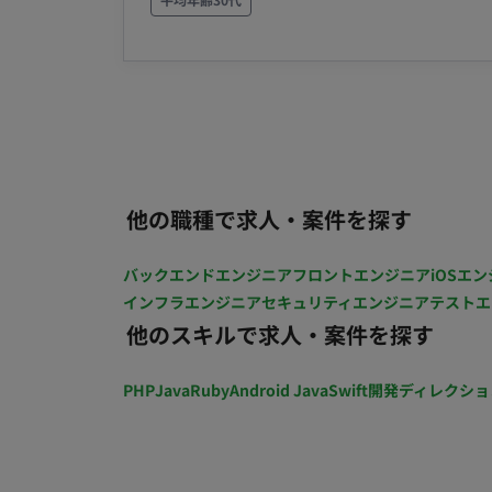
希望を考慮の上決定 ※20時間固定残業代（66
行管理 ・外部エディターへの編集指示出し
※20時間超過分は別途支給（年俸660万円
る制作フローの構築と最適化 ■リモート稼働について 制作実務は在宅中心ですが、都内での撮影や
を支給） 昇給：年2回 賞与：決算賞与あり（業績・寄与度による） 加入保険：「社会保険完備」
定例会議時に出社が発生します。
（健康保険、厚生年金、雇用保険、労災保険） 受動喫煙対策：あり 福利厚生・待遇： ・
年金制度 ・インフルエンザ予防接種補助 ・
他の職種で求人・案件を探す
バックエンドエンジニア
フロントエンジニア
iOSエン
インフラエンジニア
セキュリティエンジニア
テストエ
他のスキルで求人・案件を探す
PHP
Java
Ruby
Android Java
Swift
開発ディレクショ