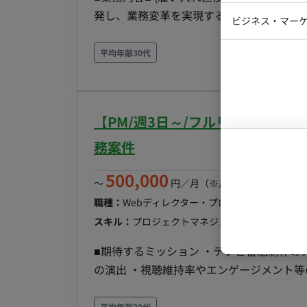
Webディ
発し、業務変革を実現するプロジェクトマ
ビジネス・マーケ
クトマネー
ら導入まで一貫してリードしていただきます。 【具体的な業務内容】 ・自治体・官公庁と
マーケター
システムコ
義、仕様策定のリード、および定期的な進
平均年齢30代
握、対応策の提案、承認プロセスの管理と
コンサルタ
た開発計画の策定、開発チームのタスクお
プロンプト
保証、セキュリティやコンプライアンス要
【PM/週3日～/フルリモート】Y
び導入後の運用・保守体制の構築支援 【チーム体制】 ・配属先：約60名（20〜40代、中途入社比
率半数以上） ・職種：PM、PL、エンジニアが在籍 ☆(変更の範囲) 「会社の定める
務案件
■ 雇用形態：正社員 契約期間：3～6か月は派遣契約、以後正社員登用予定 試用期間：紹介予定派
500,000
遣のためなし 休日・休暇：完全週休2日制（土・日）、祝日、夏季休暇、年末年始休暇、出産・育
〜
円／月
（※月160時間稼働の場
児休暇、リフレッシュ休暇、慶弔休暇、有給休暇（年間休日1
職種：
Webディレクター・プロデューサー・プ
準的な例：週3日リモートワーク、週2日出社） 転籍・出向：なし 勤務地(雇入直後)：本
スキル：
プロジェクトマネジメント, 動画制作
エ
渋谷区代々木）または 武蔵小杉オフィス ☆勤務地(変更の範囲)：会社の定める場所 稼動時間：
■期待するミッション ・テレビ番組制作のノ
09:00〜18:00（コアタイム10:00〜1
の演出 ・視聴維持率やエンゲージメント等
たり160時間） 時間外労働：有 年収： ■賃金形態：月給制(派遣期間時は時給制) ■派遣期間時時
ェクト全体の進行管理およびクリエイティブ制作のリード ■具体的な業務内容
給：3,125円〜4,500円 ■月額：50万円～75万円 ■年収：600万円～900万円 ※キャリア・スキル・
ルの企画構成案の作成およびリサーチ業務
平均年齢30代