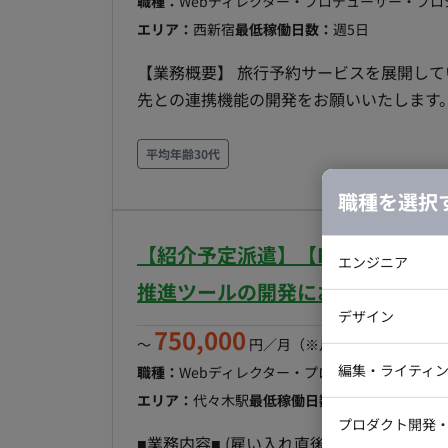
職種：
Webディレクター・プロデューサー・プ
エリア：
西新宿
最低稼働日数：
週5日
【業務概要】 旅行予約サービスを展開して
先との連携機能の開発をお願いいたします。 ・仕様調整 ・プロジェクト管理 ・他部署との打
・追加開発 ・テスト ・コードレビュー etc. 【就業形態について】 フルリモート可能な案件には
りますが、 週2〜3日出社できる方のほうが確度が高くなります
平均年齢30代
約システムサービスを展開している企業での開発案件となります
職種を選択
語： TypeScript・PHP ・FW ： React.js・
ルウェア：apache・Nginx・jboss ・ソ
【紹介予定派遣】【PM/週5日/一
google Meet・docker
エンジニア
推進ツールの開発におけるPM業
バックエン
デザイン
750,000
iOSエンジ
〜
円／月
（※月160時間稼働の場
Webデザイ
インフラエ
編集・ライティ
職種：
Webディレクター・プロデューサー・プ
エリア：
代々木駅
最低稼働日数：
週5日
テストエン
Webコーダ
グラフィッ
プロダクト開発
ラストレー
■業務内容■ (雇い入れ直後) 自治体・官公庁向けDX推進ツールをローコードプラットフォームで開
編集者・翻