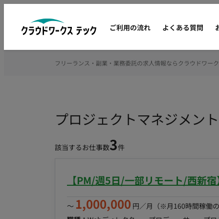
ご利用の流れ
よくある質問
フリーランス・副業・業務委託の求人情報ならクラウドワーク
プロジェクトマネジメント
3
該当するお仕事数
件
【PM/週5日/一部リモート/西新
1,000,000
〜
円／月
（※月160時間稼働