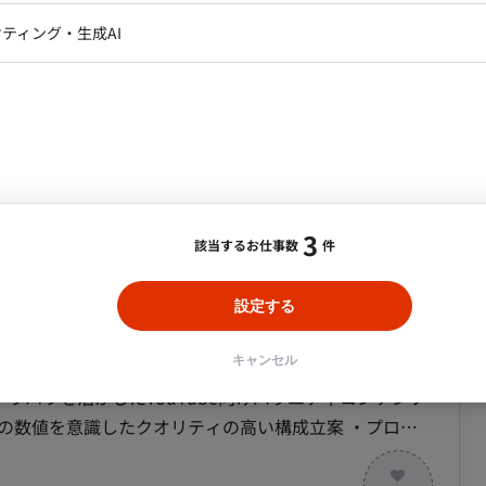
レクター・プロデューサー・プロジェ
ネジメント業務。プライム案件のPMとして、顧客折衝か
データアナリスト・データサ
ティング・生成AI
ジャー
の要件定
・メディア運用
DX推進
ンサルタント・ITコンサルタント
捗報告会やレビュー会議の主導 ・課題やリスクの早期把
関係者間の調整 ・ローコードプラットフォームを活用し
ント・企画・セールス
採用・組織開発・制度設計
よび進捗管理 ・テスト計画の策定、実行管理による品質
エンジニアリング
件の確認と管理 ・リリース計画の策定、実行管理、およ
ouTubeプロジェクトにおけるディレクター業
業務」 ■条件面
3
該当するお仕事数
件
合・税別）
設定する
27日） リモートワーク：相談可（標
ロジェクトマネージャー
社（東京都
リア：
表参道駅
最低稼働日数：
週3日
キャンセル
ウハウを活かしたYouTube向けバラエティコンテンツ
5:00のフルフレックスタイム制度あり、総労働時間：1ヶ月あ
の数値を意識したクオリティの高い構成立案 ・プロジ
 ・YouTubeチャンネ
 ・都内近郊の撮影現場におけるディレクションおよび進