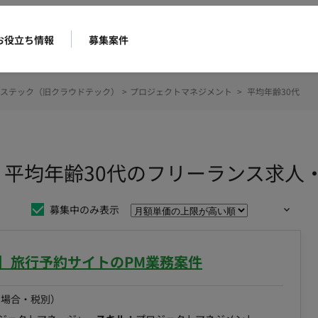
お役立ち情報
募集案件
ステック（旧クラウドテック）
>
プロジェクトマネジメント
>
平均年齢30代
 平均年齢30代のフリーランス求人
募集中のみ表示
宿】旅行予約サイトのPM業務案件
の場合・税別）