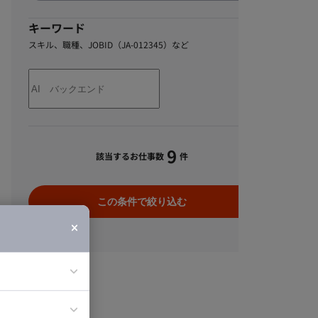
キーワード
スキル、職種、JOBID（JA-012345）など
9
該当するお仕事数
件
この条件で絞り込む