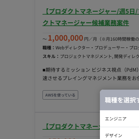
における顧客とのコミュニケーション ■ 開発環境 プログラミング：Python FW：AWS（推奨）,
【プロダクトマネージャー/週5日
GCP インフラ：AWS,
クトマネージャー候補業務案件
1,000,000
〜
円／月
（※月160時間稼働
職種：
Webディレクター・プロデューサー・プ
スキル：
プロジェクトマネジメント, 開発ディレクショ
■期待するミッション ビジネス視点（Pd
速させるプレイングマネジメント業務をお任せします。 ■担当工程（業務範囲
ジメント業務 ◦ 事業責任者との連携 : 事業課題の抽出、解決策の策定、ロードマップの設計 ◦ 企
画・要件定義 : ユーザーヒアリングやデータ分
AWSを使っている
職種を選択
ホルダー調整 : 営業、マーケティング、デ
ーション開発業務 ◦ 設計・実装: Ruby on Rails, Vue.js等を用いたサーバーサイド /フロントエンド
エンジニア
開発 ◦ 品質担保: コードレビュー、テスト設計、技術的負債の解消 ◦ 開発ディレクション : 開発チー
【プロダクトマネージャー/週5日～
ムの進捗管理、技術選定のリード • AI/新技術の活用推進 ◦ 生成AI等を活
バックエン
デザイン
の提案・実装 【業務䛾進め方イメージ】 起案された案件を進めるのではなく、事業責任者と共に