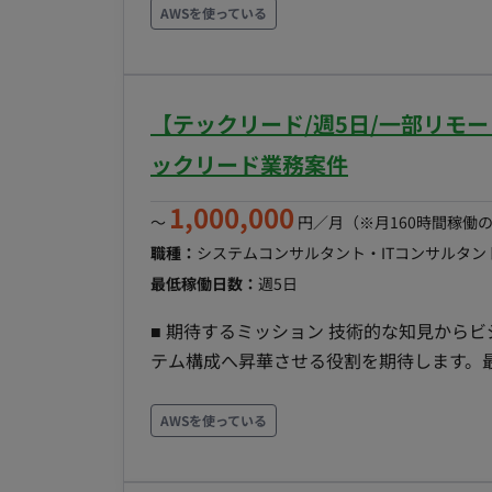
チームのパフォーマンス管理および目標設
シリテーション ・課題管理, 変更管理 【就業形態について】 対面でのコミュニケーションを重視し
AWSを使っている
進。 セキュリティとコンプライアンス - 顧客データ保護（GDPR、個人情報保護法など）および
ている企業で、 基本的には出社対応をお願いしております。 ◆補足◆ C
PCI-DSS準拠の確保。 - サイバーセ
を利用した業務効率化ツールを提供してい
検知システム、定期監査） 予算管理とベンダー管理 - ITインフラ関連の予算策定とコスト最適化。
題の整備を目的とした募集となります。 基本的には長期参画が前提となりますので、 短期間での案
- セカンドパーティーベンダー（ディスト
【テックリード/週5日/一部リモ
件を希望の方のご紹介はお控えください。
ティベンダー（クラウドプロバイダー、ハ
ックリード業務案件
管理。 - Microsoft 365 (M365)、Goo
ションツールやコミュニケーションプラッ
1,000,000
〜
円／月
（※月160時間稼働
ド、利用促進と生産性向上を図る。 - 店
職種：
システムコンサルタント・ITコンサルタン
の従業員配布デバイスの選定、導入、ライ
最低稼働日数：
週5日
(Mobile Device Management) / UEM (
関連するハードウェア、ソフトウェアの包
■ 期待するミッション 技術的な知見から
- 全国約1,600店舗と本部拠点におけるW
テム構成へ昇華させる役割を期待します。
構築、および運用保守をマネジメントする
システムとしての品質を担保し、プロジェクト
務内容・担当工程 【要件定義・設計・実装
AWSを使っている
の業務を推進していただきます。 ・顧客課
びアーキテクチャの設計 ・バックエンドを