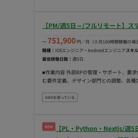
題管理、リスク管理の遂行 クライアント
コミュニケーションプランの策定および実行 会議体の
設計業務中心 FW： なし ツール： Microsoft Office（Excel, PowerPoint, Word）、プロジェクト管
【PM/週5日～/フルリモート】ス
理ツール等 ■チーム体制 元請：4名（全体統括） 上位ベンダー：7名（現行体制） 今回の増員枠：
2〜3名 ■リモート稼働について 一部リモート になります。 ※業務習得後、スキルや進捗状況に応
751,900
〜
円／月
（※月160時間稼働の場
じて週1〜2回程度のハイブリッド勤務へ移行可能です。 ■働き方 稼働日数
職種：
iOSエンジニア・Androidエンジニア
スキ
09：00～18：00 コアタイム： なし（
最低稼働日数：
週5日
頃（以降、長期継続の可能性あり） ■案件の魅力 ・キャリアアップ： SEからPMO/PMへステップ
アップしたい方に最適な環境です。 ・社会
■作業内容 外部BPの管理・サポート、要
政基盤を支える国策プロジェクトに携われま
む要件定義、デザイン部門との調整、各種
ため、安定して長期的に参画いただける可
なります。 社内/BPの技術的相談に乗るため、スマホアプリ開発に必要な技術スキル、特にAWS関
連の知識がある方に入っていただき、セキ
AWSを使っている
また、状況に応じて他プロジェクトについ
ます。 ■ご参画期間： 長期（契約は3か月単位で2025年3月まで作業あり、その後も延長の可能性あ
り）
NEW
【PL・Python・Nextjs