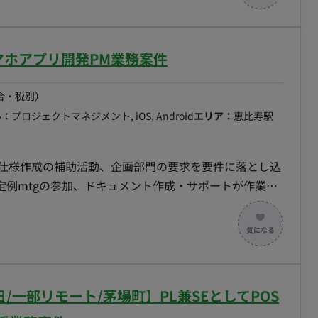
・ステークホルダー向けの報告書作成および会議資料作成
運営・ファシリテーション ■開発環境 管理・
マホアプリ開発PM業務案件
合・税別）
： 週5日 稼働時間：
ル：
プロジェクトマネジメント, iOS, Android
エリア：
恵比寿駅
上記時間での勤務が基本） 契約期間： 5月GW明け～来年1月
的貢献度： 「自治体システム標準化」という、日本の行
求仕様作成の補助活動、企画部門の要求を要件に落とし込
す。 ・長期案件： 2030年を見据えたプロジェクトの
定例mtgの参加、ドキュメント作成・サポートが作業と
能性があります。
ュリティやコストの相談を対応していただきたいです。
てもPM業務のサポートで入ってもらう可能性がござい
/週5日/一部リモート/茅場町】PL兼SEとしてPOS