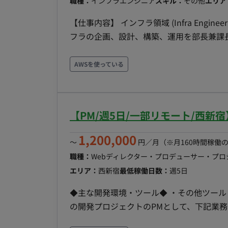
職種：
インフラエンジニア
スキル：
その他
エリア
【仕事内容】 インフラ領域 (Infra Engi
フラの企画、設計、構築、運用を部長兼課
には以下の業務をお任せします。 クラウド戦略・設計 - AWS、Azure、Google Cloud Platform
(GCP) などの主要クラウドプロバイダ
AWSを使っている
需（事業に影響を与えない）できる、インフ
POS、eコマースプラットフォーム、在庫
SREチームの立ち上げと運用 - Site Reliabil
【PM/週5日/一部リモート/西新宿
ームを新規に立ち上げ、育成する。 - シ
させるための戦略を立案・実行。 CI/CDの推進 - 開発部門（アプリチーム）と密接に連携し、CI/CD
1,200,000
〜
円／月
（※月160時間稼働
(継続的インテグレーション/継続的デリバリ
職種：
Webディレクター・プロデューサー・プ
ントの自動化、テストの効率化、リードタ
エリア：
西新宿
最低稼働日数：
週5日
献。 コスト最適化とガバナンス - クラウドインフラのコスト管理と最適化、およびクラウドセキュ
リティに関するポリシー策定とガバナンス強化を推進。 技術選定と導入 - 
◆主な開発環境・ツール◆ ・その他ツール：Salesforce・Hub
ールを評価・選定し、DX推進に最適なソリューションを積極
の開発プロジェクトのPMとして、下記業務をお願いします。 ・ス
テムインフラチーム（エンジニア、ネットワ
要件定義 ・プロジェクト計画の作成 ・スケ