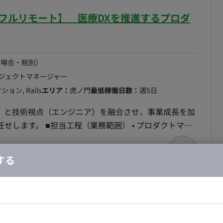
/フルリモート】 医療DXを推進するプロダ
 GCP ■ 働き方 ・ 稼働量：週5日 ・ リモート稼働：一部リモート
の場合・税別）
ロジェクトマネージャー
ン, Rails
エリア：
虎ノ門
最低稼働日数：
週5日
M）と技術視点（エンジニア）を融合させ、事業成長を加
） • プロダクトマネ
析に基づく機能改善案の立案、仕様策定 ◦ ステーク
する
ザイナー等を巻き込んだ合意形成と推進 • Webアプリケ
/一部リモート】DX台帳PM支援
用した業務効率化や新機能
ドエンジニア
フロントエンジニア