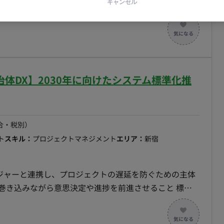
携部分の開発対象あり ・総務系：社員の福利厚生の
キャンセル
(内製化のスクラッチ) など、OBIC以外の大
で内製開発したもの。 ■技術要素 ・
 ： C#、Java、PHP、C++など ・環境 ：
 ・リーダー（一般的なPMと考えてください） チーム
との調整 顧客社内調整
自治体DX】2030年に向けたシステム標準化推
合・税別）
ト
スキル：
プロジェクトマネジメント
エリア：
新宿
ージャーと連携し、プロジェクトの遅延を防ぐための主体
巻き込みながら意思決定や進捗を前進させること 標準
■具体的な業務内容 担当領域（福
の管理・推進業務を行っていただきます。 進捗管理、課