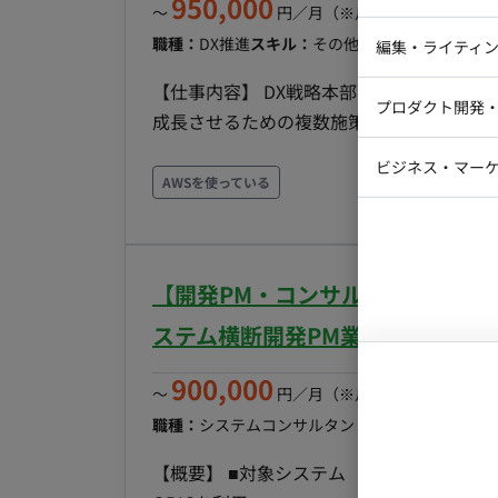
950,000
iOSエンジ
〜
円／月
（※月160時間稼働の場
「今、事業を伸ばすために何が必要か」を
Webデザイ
インフラエ
職種：
DX推進
スキル：
その他
エリア：
大府市
最
編集・ライティ
ューション（機能開発、あるいは業務フロー改善など）を導
メンバーとともに業務を遂行。エンジニア
テストエン
【仕事内容】 DX戦略本部のビジョンを踏
Webコーダ
グラフィッ
プロダクト開発
業する体制です。 ■開発環境(プロジェクトによって若干変動) 言語： Ruby, Go, JavaScript
ラストレー
成長させるための複数施策のPDCAをリー
編集者・翻
(TypeScript) 等 FW： Ruby on Rails, 
プロダクトロードマップ策定・推進: プロ
Webディ
ビジネス・マーケ
ル： Slack, Jira, Confluence, GitHub, Figma, SQL (B
クトマネー
推進を主導。 - KPIマネジメント: 各サ
AWSを使っている
業、既存機能のグロース、改善フェーズなど
けたPDCAサイクルを確立。 - 継続的改善
マーケター
システムコ
では「採用確率算出機能」「収支改善算出
な機能制限を提案、関係者との合意形成を主導
コンサルタ
いており、今後も順次新機能開発を予定 ■案件の魅力（会社について・サービスについて） ・社会
わる社内外のステークホルダーマネジメント。
プロンプト
貢献性： 医療業界の「人と組織」の課題を
【開発PM・コンサルタント/100
アナリティクスを担当するチームと連携し、
る」の両方に関われる ◦ PdMとしての
ユースケース創出: プロダクトに関わるドメ
ステム横断開発PM業務案件
るため、自分の企画した機能をご自身の手
スケースを創出する。
わえます。 • 事業経営に近い距離感 ◦ 
900,000
〜
円／月
（※月160時間稼働の場
視点や事業戦略をダイレクトに吸収できま
職種：
システムコンサルタント・ITコンサルタン
ススキルが身につきます。 ■リモート稼働について ・フルリモート可能 ・PC貸与 ■参画開始時期
2026年5月以降
【概要】 ■対象システム ・人事系：現状