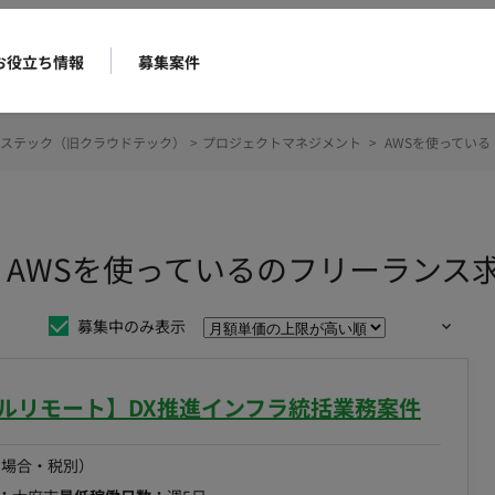
お役立ち情報
募集案件
ステック（旧クラウドテック）
>
プロジェクトマネジメント
>
AWSを使っている
 AWSを使っているのフリーランス
募集中のみ表示
フルリモート】DX推進インフラ統括業務案件
の場合・税別）