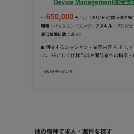
Device Management開
650,000
〜
円／月
（※月160時間稼働の場
職種：
バックエンドエンジニア
スキル：
プロジェクト
最低稼働日数：
週5日
■ 期待するミッション・業務内容 PLと
い、SEとして仕様作成や開発者への指示
行とシステム品質向上に貢献していただくことを期待してい
Python(FastAPI)/Nextjs/Kotlin ・ソ
AWSを使っている
Outlook、Excel） ■働き
他の職種で求人・案件を探す