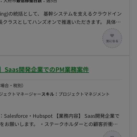
：
大府市
最低稼働日数：
週5日
neering)の統括として、 基幹システムを支えるクラウドイン
長クラスとしてハンズオンで推進いただきます。 具体的
ーを活用した、スケーラブルで高可用性、繁忙期の需要に応
ラのアーキテクチャ設計。 - 小売業界のニーズ（店舗
管理システムなど）に合わせたITインフラ戦略を策定。
ity Engineering (SRE) の文化を組織に浸透させ、SREチ
】Saas開発企業でのPM業務案件
ステムの信頼性、パフォーマンス、効率性を継続的に向上
の場合・税別）
ー) パイプラインの導入と最適化を推進。 - デプロイメ
ロジェクトマネージャー
スキル：
プロジェクトマネジメント
イムの短縮を実現し、開発サイクル全体の高速化に貢
最新のクラウド技術やツ
spot 【業務内容】 Saas開発企業で
的に導入。 チームマネジメント - シス
テークホルダーとの顧客折衝・
ーク管理者など）の採用、育成、リーダーシップ。 -
ジュー, 進捗管理 ・キックオフ等のミーティング, ファ