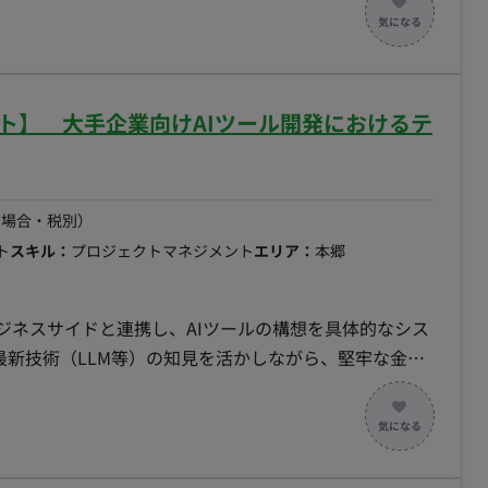
定、クロスファンクショナルなコラボレーションの促
hatGPT等のAI関連の技術
キュリティ戦略の立案と実行。（例：ファイアウォール、侵入
る企業での業務となります。 ビジネス拡大に伴い技術課
リビューター、サービスパートナーなど）、サードパー
ート】 大手企業向けAIツール開発におけるテ
ードウェアサプライヤーなど）との契約交渉および関係
gle Workspace (GWS)、Slackなどの従業員向けコラボレー
トフォームの導入、展開、最適化、および運用をリー
の場合・税別）
舗・本部におけるPC、タブレット、スマートフォンなど
ト
スキル：
プロジェクトマネジメント
エリア：
本郷
フサイクル管理、セキュリティ対策、およびMDM
Unified Endpoint Management) の運用を統括。 - EUCに
括的なIT資産管理体制を構築し、効率的な運用を実現。
ビジネスサイドと連携し、AIツールの構想を具体的なシス
i-Fi環境、インターネット回線、LAN環境の企画、設計、
最新技術（LLM等）の知見を活かしながら、堅牢な金融
。
を成功に導く技術の要となっていただきます。 ■ 業
】 大手銀行向けAIソリューションの開発において、以下
題に基づくシステム要件への落とし込み ・技術選定およ
中心とした開発およびリード ・プロジェクト初期段階