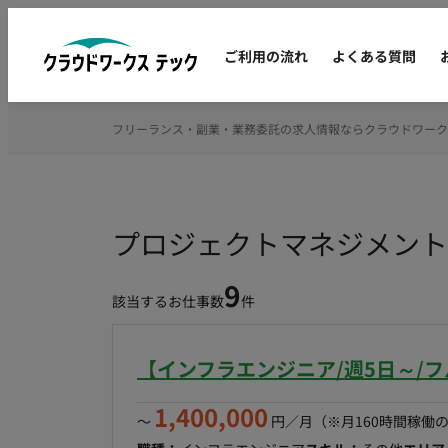
ご利用の流れ
よくある質問
フリーランス・副業・業務委託の求人情報ならクラウドワーク
プロジェクトマネジメント
9
該当するお仕事数
件
【インフラエンジニア/週5日～/
1,400,000
〜
円／月
（※月160時間稼働