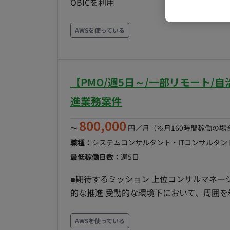
OBICを利用 OBICとのデータ連
ため、航空券手配に使う 予約システム
多数のシステムは社内IT部門と業務支援で入るSES
AWSを使っている
DB ： PostgreSQL ・開発言語
AWS（一部オンプレあり） ■期待役割
の運営 業務部門調整 他領域チーム
【PMO/週5日～/一部リモート/
進業務案件
800,000
〜
円／月
（※月160時間稼働の場
職種：
システムコンサルタント・ITコンサルタン
最低稼働日数：
週5日
■期待するミッション 上位コンサルマネ
的な推進 受動的な環境下において、周囲を
化という難易度の高いミッションにおける管理プロセスの最適化 
祉、住基、税のいずれか）において、以下
AWSを使っている