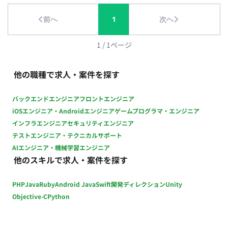
ス要件の確認と管理 ・リリース計画の策定、実行管理、および
前へ
1
次へ
導入後の運用・保守体制の構築支援 【チーム体制】 ・配属先：
約60名（20〜40代、中途入社比率半数以上） ・職種：PM、
PL、エンジニアが在籍 ☆(変更の範囲) 「会社の定める業務」 ■
1
/
1
ページ
条件面■ 雇用形態：正社員 契約期間：3～6か月は派遣契約、以
後正社員登用予定 試用期間：紹介予定派遣のためなし 休日・休
他の職種で求人・案件を探す
暇：完全週休2日制（土・日）、祝日、夏季休暇、年末年始休
暇、出産・育児休暇、リフレッシュ休暇、慶弔休暇、有給休暇
バックエンドエンジニア
フロントエンジニア
（年間休日127日） リモートワーク：相談可（標準的な例：週3
iOSエンジニア・Androidエンジニア
ゲームプログラマ・エンジニア
日リモートワーク、週2日出社） 転籍・出向：なし 勤務地(雇入
インフラエンジニア
セキュリティエンジニア
直後)：本社（東京都渋谷区代々木）または 武蔵小杉オフィス
テストエンジニア・テクニカルサポート
☆勤務地(変更の範囲)：会社の定める場所 稼動時間：09:00〜
AIエンジニア・機械学習エンジニア
18:00（コアタイム10:00〜15:00のフルフレックスタイム制度
他のスキルで求人・案件を探す
あり、総労働時間：1ヶ月あたり160時間） 時間外労働：有 年
収： ■賃金形態：月給制(派遣期間時は時給制) ■派遣期間時時
PHP
Java
Ruby
Android Java
Swift
開発ディレクション
Unity
給：3,125円〜4,500円 ■月額：50万円～75万円 ■年収：600万
円～900万円 ※キャリア・スキル・希望を考慮の上決定 ※20時
Objective-C
Python
間固定残業代（66,500円～99,000円）含む（年俸660万円未満
の場合） ※20時間超過分は別途支給（年俸660万円未満の場