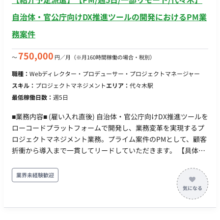
自治体・官公庁向けDX推進ツールの開発におけるPM業
務案件
750,000
〜
円／月
（※月160時間稼働の場合・税別）
職種：
Webディレクター・プロデューサー・プロジェクトマネージャー
スキル：
プロジェクトマネジメント
エリア：
代々木駅
最低稼働日数：
週5日
■業務内容■ (雇い入れ直後) 自治体・官公庁向けDX推進ツールを
ローコードプラットフォームで開発し、業務変革を実現するプ
ロジェクトマネジメント業務。プライム案件のPMとして、顧客
折衝から導入まで一貫してリードしていただきます。 【具体的
な業務内容】 ・自治体・官公庁との要件定義、仕様策定のリー
ド、および定期的な進捗報告会やレビュー会議の主導 ・課題や
業界未経験歓迎
リスクの早期把握、対応策の提案、承認プロセスの管理と関係
者間の調整 ・ローコードプラットフォームを活用した開発計画
の策定、開発チームのタスクおよび進捗管理 ・テスト計画の策
定、実行管理による品質保証、セキュリティやコンプライアン