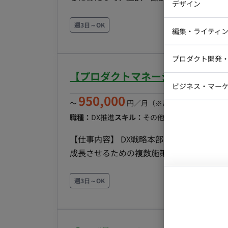
チームのパフォーマンス管理および目標設
デザイン
iOSエンジ
進。 セキュリティとコンプライアンス - 顧客データ保護（GDPR、個人情報保護法など）および
週3日～OK
PCI-DSS準拠の確保。 - サイバーセ
Webデザイ
インフラエ
編集・ライティ
検知システム、定期監査） 予算管理とベンダー管理 - ITインフラ関連の予算策定とコスト最適化。
テストエン
Webコーダ
グラフィッ
- セカンドパーティーベンダー（ディスト
プロダクト開発
ラストレー
編集者・翻
ティベンダー（クラウドプロバイダー、ハ
【プロダクトマネージャー/週5日～
Webディ
管理。 - Microsoft 365 (M365)、Goo
ビジネス・マーケ
クトマネー
ションツールやコミュニケーションプラッ
950,000
〜
円／月
（※月160時間稼働の場
マーケター
システムコ
ド、利用促進と生産性向上を図る。 - 店
職種：
DX推進
スキル：
その他
エリア：
大府市
最
コンサルタ
の従業員配布デバイスの選定、導入、ライ
(Mobile Device Management) / UEM (
【仕事内容】 DX戦略本部のビジョンを踏
プロンプト
関連するハードウェア、ソフトウェアの包
成長させるための複数施策のPDCAをリー
- 全国約1,600店舗と本部拠点におけるW
プロダクトロードマップ策定・推進: プロ
構築、および運用保守をマネジメントする
推進を主導。 - KPIマネジメント: 各サ
週3日～OK
けたPDCAサイクルを確立。 - 継続的改善
な機能制限を提案、関係者との合意形成を主導
わる社内外のステークホルダーマネジメント。