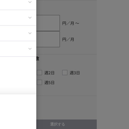
単価
ア
ティブディレク
円／月 〜
ジニア
円／月
イエンティスト
最低稼働日数
週1日
週2日
週3日
週4日
週5日
こだわり
週3日～OK
選択する