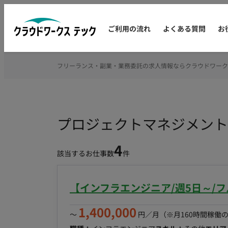
ご利用の流れ
よくある質問
お
フリーランス・副業・業務委託の求人情報ならクラウドワーク
プロジェクトマネジメント
4
該当するお仕事数
件
【インフラエンジニア/週5日～/
1,400,000
〜
円／月
（※月160時間稼働