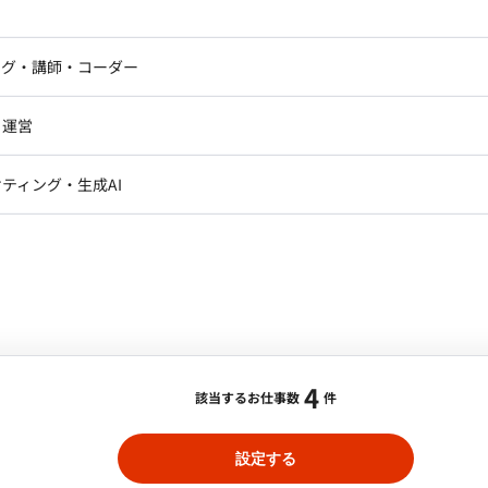
定、クロスファンクショナルなコラボレーションの促
ニア・Androidエンジニア
ゲームプログラマ・エンジニ
アートディレクター・クリエイ
キュリティ戦略の立案と実行。（例：ファイアウォール、侵入
ナー・UI/UXデザイナー
ンジニア
セキュリティエンジニア
ング・講師・コーダー
ター
ジニア・テクニカルサポート
AIエンジニア・機械学習エン
ー
Webライター
クデザイナー・CGデザイナー・イ
リビューター、サービスパートナーなど）、サードパー
・運営
ター
訳・その他ライター
ードウェアサプライヤーなど）との契約交渉および関係
/一部リモート】DX台帳PM支援
レクター・プロデューサー・プロジェ
gle Workspace (GWS)、Slackなどの従業員向けコラボレー
データアナリスト・データサ
ティング・生成AI
ジャー
トフォームの導入、展開、最適化、および運用をリー
合・税別）
・メディア運用
DX推進
ンサルタント・ITコンサルタント
舗・本部におけるPC、タブレット、スマートフォンなど
低稼働日数：
週4日
ント・企画・セールス
採用・組織開発・制度設計
フサイクル管理、セキュリティ対策、およびMDM
Unified Endpoint Management) の運用を統括。 - EUCに
まえたプロダクト成長戦略を理解し、担当プロダクトを
エンジニアリング
括的なIT資産管理体制を構築し、効率的な運用を実現。
ドいただきます。具体的には以下業務をお任せします。 -
i-Fi環境、インターネット回線、LAN環境の企画、設計、
ダクトロードマップの策定、優先順位付けとデリバリー
。
ービスや機能のKPIを設定・モニタリングし、目標達成に向
4
該当するお仕事数
件
の主導: PDCAの中で顧客インサイトを深く理解し、必要
。 - ステークホルダーマネジメント: プロダクトに関
設定する
 - データドリブンなプロダクトマネジメント: データ