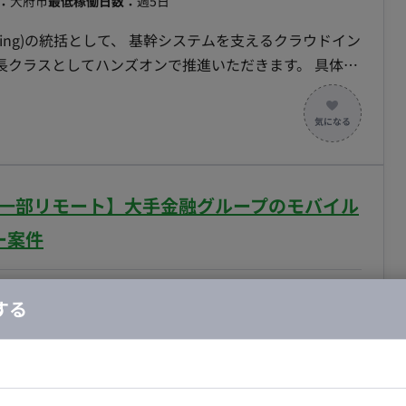
：
大府市
最低稼働日数：
週5日
neering)の統括として、 基幹システムを支えるクラウドイン
長クラスとしてハンズオンで推進いただきます。 具体的
ーを活用した、スケーラブルで高可用性、繁忙期の需要に応
ラのアーキテクチャ設計。 - 小売業界のニーズ（店舗
管理システムなど）に合わせたITインフラ戦略を策定。
ity Engineering (SRE) の文化を組織に浸透させ、SREチ
/一部リモート】大手金融グループのモバイル
ステムの信頼性、パフォーマンス、効率性を継続的に向上
ー案件
ー) パイプラインの導入と最適化を推進。 - デプロイメ
イムの短縮を実現し、開発サイクル全体の高速化に貢
の場合・税別）
する
ロジェクトマネージャー
スキル：
プロジェクトマネジメント
最新のクラウド技術やツ
的に導入。 チームマネジメント - シス
アライアンス契約を組む予定です。 その契約締結を進め
ーク管理者など）の採用、育成、リーダーシップ。 -
たいと考えております。
ドエンジニア
フロントエンジニア