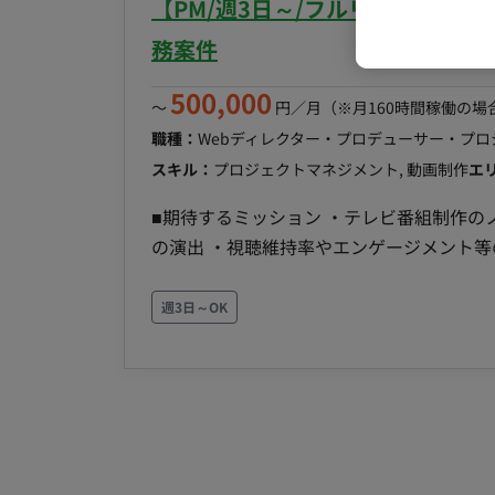
【PM/週3日～/フルリモート】Y
アナリティクスを担当するチームと連携し、
ユースケース創出: プロダクトに関わるドメ
務案件
スケースを創出する。
500,000
〜
円／月
（※月160時間稼働の場
職種：
Webディレクター・プロデューサー・プ
スキル：
プロジェクトマネジメント, 動画制作
エ
■期待するミッション ・テレビ番組制作のノ
の演出 ・視聴維持率やエンゲージメント等
ェクト全体の進行管理およびクリエイティブ制作のリード ■具体的な業務内容
ルの企画構成案の作成およびリサーチ業務
週3日～OK
行管理 ・外部エディターへの編集指示出し
る制作フローの構築と最適化 ■リモート稼働について 制作実務は在宅中心ですが、都内での撮影や
定例会議時に出社が発生します。