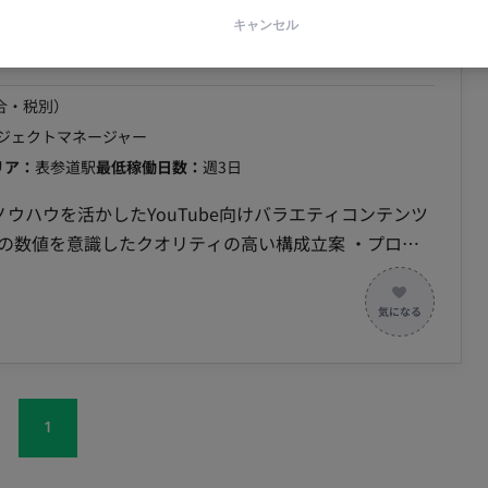
ouTubeプロジェクトにおけるディレクター業
ビジネス観点から仮説検証。 - ドメイン知識の収集と
キャンセル
イン知識を社内外から収集し、EX/CX向上に繋がるユー
合・税別）
ロジェクトマネージャー
リア：
表参道駅
最低稼働日数：
週3日
ウハウを活かしたYouTube向けバラエティコンテンツ
の数値を意識したクオリティの高い構成立案 ・プロジ
 ・YouTubeチャンネ
 ・都内近郊の撮影現場におけるディレクションおよび進
およびクオリティチェック ・立ち上げフェーズにおけ
1