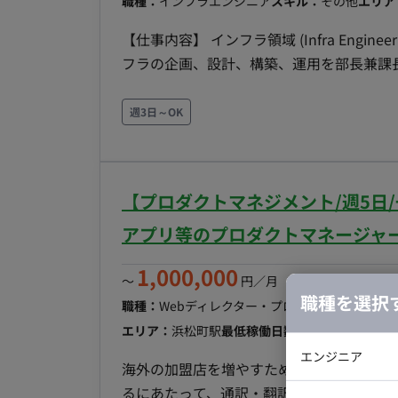
職種：
インフラエンジニア
スキル：
その他
エリア
【仕事内容】 インフラ領域 (Infra Engi
フラの企画、設計、構築、運用を部長兼課
には以下の業務をお任せします。 クラウド戦略・設計 - AWS、Azure、Google Cloud Platform
(GCP) などの主要クラウドプロバイダ
週3日～OK
需（事業に影響を与えない）できる、インフ
POS、eコマースプラットフォーム、在庫
SREチームの立ち上げと運用 - Site Reliabil
【プロダクトマネジメント/週5日
ームを新規に立ち上げ、育成する。 - シ
させるための戦略を立案・実行。 CI/CDの推進 - 開発部門（アプリチーム）と密接に連携し、CI/CD
アプリ等のプロダクトマネージャ
(継続的インテグレーション/継続的デリバリ
1,000,000
ントの自動化、テストの効率化、リードタ
〜
円／月
（※月160時間稼働
職種を選択
献。 コスト最適化とガバナンス - クラウドインフラのコスト管理と最適化、およびクラウドセキュ
職種：
Webディレクター・プロデューサー・プ
リティに関するポリシー策定とガバナンス強化を推進。 技術選定と導入 - 
エリア：
浜松町駅
最低稼働日数：
週5日
ールを評価・選定し、DX推進に最適なソリューションを積極
エンジニア
海外の加盟店を増やすために、現地企業と
テムインフラチーム（エンジニア、ネットワ
るにあたって、通訳・翻訳業務をお願いし
バックエン