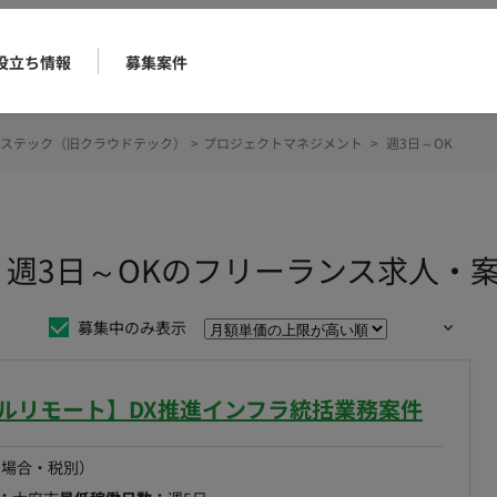
役立ち情報
募集案件
ステック（旧クラウドテック）
>
プロジェクトマネジメント
>
週3日～OK
 週3日～OKのフリーランス求人・
募集中のみ表示
フルリモート】DX推進インフラ統括業務案件
の場合・税別）