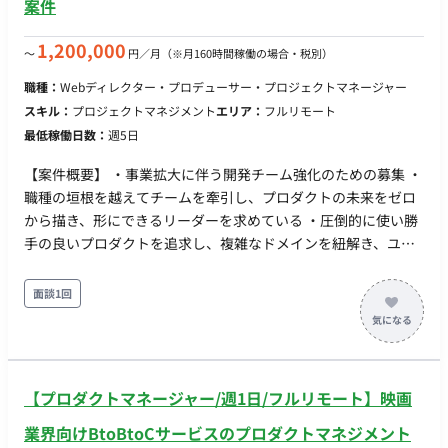
案件
週稼働日数：週5日（1.0人月のフルコミット） リモート稼働：
可能 フレックス稼働：要相談（※急なミーティングや問い合わ
1,200,000
〜
円／月
（※月160時間稼働の場合・税別）
せへの柔軟な対応が求められます）
職種：
Webディレクター・プロデューサー・プロジェクトマネージャー
スキル：
プロジェクトマネジメント
エリア：
フルリモート
最低稼働日数：
週5日
【案件概要】 ・事業拡大に伴う開発チーム強化のための募集 ・
職種の垣根を越えてチームを牽引し、プロダクトの未来をゼロ
から描き、形にできるリーダーを求めている ・圧倒的に使い勝
手の良いプロダクトを追求し、複雑なドメインを紐解き、ユー
ザーにとって最も自然な正解を導き出せるプロダクトマネージ
ャーを募集 ・請求書管理をはじめとするバックオフィス業務効
面談1回
率化サービスの開発・改善を担当 ・プロダクトの課題設定から
施策立案、仕様設計、開発ディレクション、リリース後の改善
までを一貫して担当 ・ユーザーインタビューや定量データをも
とに仮説を立て、チームと議論しながら優先度を判断し、プロ
【プロダクトマネージャー/週1日/フルリモート】映画
ダクトとして形にする ・エンジニア・デザイナー、CS・Biz・
マーケティングなど複数の職種と連携し、チームが最大限の成
業界向けBtoBtoCサービスのプロダクトマネジメント