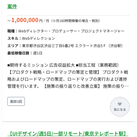
果を出せるよう推進 ・ユーザーにとって自然で心地よい体験
案件
を、技術の力で形にしていくポジション 【作業内容】 ・eKYC
のスケールとPMFの実現 ・課題設定、施策立案、仕様設計、開
1,000,000
〜
円／月
（※月160時間稼働の場合・税別）
発ディレクション、改善の一貫した担当 ・導入企業やエンドユ
ーザーの声に基づいた仮説立案、優先度判断、プロダクト改善
職種：
Webディレクター・プロデューサー・プロジェクトマネージャー
・本人確認フロー設計、本人確認書類・顔写真の撮影・照合体
スキル：
Webディレクション
験の作り込み、導入企業ごとの要件対応 ・法令要件を満たしつ
エリア：
東京都渋谷区渋谷三丁目6番2号 エクラート渋谷5Ｆ（渋谷駅）
つ、ユーザー離脱を減らす設計 ・CS・Salesとの連携によるフ
最低稼働日数：
週1日
ィードバック収集と改善、提供先の拡大
■期待するミッション 広告収益拡大 ■担当工程（業務範囲）
【プロダクト戦略・ロードマップの策定と管理】 プロダクト戦
略およびロードマップの策定、ロードマップの実行および進捗
管理を行います。 【施策の振り返りと改善立案】 施策の振り返
り、結果・効果の報告、改善案の立案・実行を行います。 【ス
テークホルダーとの合意形成】 経営層、現場メンバー、BtoBク
面談1回
ライアント、ToC一般ユーザーといった多様なステークホルダ
ーとのコミュニケーションおよび合意形成を推進します。 【プ
ロトタイピングの実施】 社内に整備されているAI Agent環境を
活用し、AI Agentと協働しながらスピーディーにプロトタイピ
【UIデザイン/週5日/一部リモート/東京テレポート駅】
ングを行います。 ■チーム体制 事業部責任者1名、正社員1名、