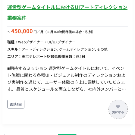
業務委託1名、PM2名 ■利用環境 Slack、Atlassian、Google
運営型ゲームタイトルにおけるUIアートディレクション
Workplace、MacOS（推奨） ■案件の魅力（会社について・サ
業務案件
ービスについて） 全国フルリモートにてご稼働が可能な企業様
となります。 ■働き方 ‐月30時間前後（能力やスキルにより変動
450,000
〜
円／月
（※月160時間稼働の場合・税別）
あり） ※クライアントからの連絡に随時対応していただきたい
ため、平日はほぼ毎日稼働することを予定しています。 - レポ
職種：
Webデザイナー・UI/UXデザイナー
ートに関しては週に1~2日稼働（スポットでの業務発生） - リモ
スキル：
アートディレクション, ゲームディレクション, その他
ート稼働：可能 - フレックス稼働：要相談 ---- PC：持参（スペ
エリア：
東京テレポート駅
最低稼働日数：
週5日
ック）
■期待するミッション 運営型ゲームタイトルにおいて、イベン
ト施策に関わる各種UI・ビジュアル制作のディレクションおよ
び実制作を通じて、ユーザー体験の向上に貢献していただきま
す。 品質とスケジュールを両立しながら、社内外メンバーと連
携し、安定した運営体制の構築を推進していただくポジション
です。 ■業務内容・担当工程 【イベント施策に関わるデザイン
面談1回
制作】 ・ロゴデザイン、アイコン制作など各種クリエイティブ
制作 ・UIパーツやビジュアル素材の作成 担当工程：実装・テス
ト 【クオリティコントロール（アートディレクション業務）】
・各種クリエイティブの品質管理 ・アセット管理 ・制作物の最