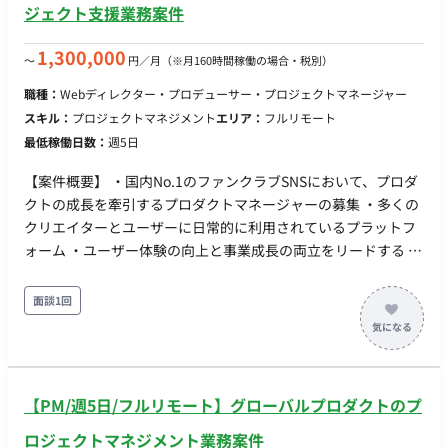
ジェクト支援業務案件
1,300,000
〜
円／月
（※月160時間稼働の場合・税別）
職種：
Webディレクター・プロデューサー・プロジェクトマネージャー
スキル：
プロジェクトマネジメント
エリア：
フルリモート
最低稼働日数：
週5日
【案件概要】 ・国内No.1のファンクラブSNSにおいて、プロダ
クトの成長を牽引するプロダクトマネージャーの募集 ・多くの
クリエイターとユーザーに日常的に利用されているプラットフ
ォーム ・ユーザー体験の向上と事業成長の両立をリードする ・
プロダクトの課題設定から施策立案、仕様設計、開発ディレク
ション、リリース後の改善までを一貫して担当 ・ユーザーイン
面談1回
タビューや定量データをもとに仮説を立て、チームと議論しな
がら優先度を判断し、プロダクトとして形にする ・エンジニ
ア・デザイナーをはじめ、CS・Biz・マーケティングなど複数
の職種と連携し、チームが最大限の成果を出せるよう推進 ・ユ
【PM/週5日/フルリモート】グローバルプロダクトのプ
ーザー数・利用頻度ともに高いプロダクトの複雑さに向き合
い、次の成長フェーズへ引き上げる 【作業内容】 ・プロダクト
ロジェクトマネジメント業務案件