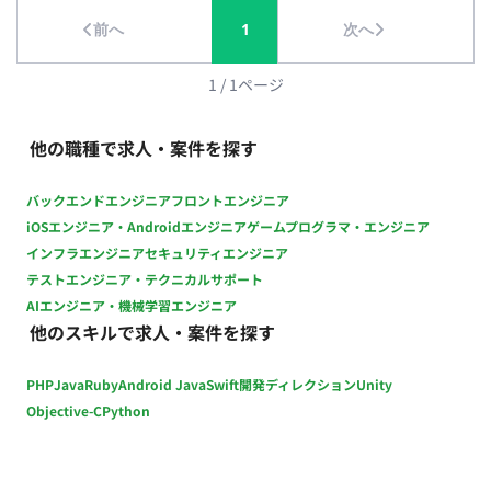
終チェックおよび改善提案 担当工程：設計・実装・テスト
前へ
1
次へ
【進行管理・折衝業務】 ・セクションメンバーのスケジュール
管理 ・外部協力会社との折衝、スケジュール調整 ・社内外との
調整業務 担当工程：要件定義・保守運用 ■チーム体制 ・アート
1
/
1
ページ
ディレクター ・デザイナー ・プランナー ・エンジニア ■開発
環境 プログラミング言語 ・該当なし インフラ ・該当なし ■働
他の職種で求人・案件を探す
き方 ・稼働量：週5日 ・リモート稼働：一部リモート（週3日出
社／週2日リモート） ・フレックス稼働：10:00～19:00想定
バックエンドエンジニア
フロントエンジニア
iOSエンジニア・Androidエンジニア
ゲームプログラマ・エンジニア
インフラエンジニア
セキュリティエンジニア
テストエンジニア・テクニカルサポート
AIエンジニア・機械学習エンジニア
他のスキルで求人・案件を探す
PHP
Java
Ruby
Android Java
Swift
開発ディレクション
Unity
Objective-C
Python