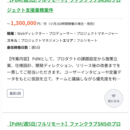
ジェクト支援業務案件
1,300,000
〜
円／月
（※月160時間稼働の場合・税別）
職種：
Webディレクター・プロデューサー・プロジェクトマネージャー
スキル：
プロジェクトマネジメント
エリア：
フルリモート
最低稼働日数：
週5日
【作業内容】 PdMとして、プロダクトの課題設定から施策立
案、仕様設計、開発ディレクション、リリース後の改善までを
一貫してご担当いただきます。 ユーザーインタビューや定量デ
ータをもとに仮説を立て、チームと議論しながら優先度を判断
し、プロダクトとして形にしていく業務を行っていただきま
す。 エンジニア・デザイナーに加え、CS・Biz・マーケティン
面談1回
グなど複数の職種と連携し、チームが最大限の成果を出せるよ
う推進していただきます。
【PdM/週5日/フルリモート】ファンクラブSNSのプロ