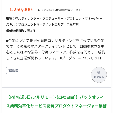
の課題設定 ・施策立案 ・仕様設計 ・開発ディレクション ・リ
リース後の改善 ・ユーザーインタビューや定量データをもとに
1,250,000
〜
円／月
（※月160時間稼働の場合・税別）
した仮説立案と検証 ・チームとの議論を通じた優先度判断 ・要
職種：
Webディレクター・プロデューサー・プロジェクトマネージャー
件定義・仕様調整・開発進行 ・プロダクトKPIやロードマップ
スキル：
プロジェクトマネジメント
エリア：
浜松町駅
の設計・運用
最低稼働日数：
週5日
■企業について 開発や戦略コンサルティングを行っている企業
です。その先のマスタークライアントとして、自動車業界を中
心とした様々な業界・分野のマニュアル作成を専門として成長
してきた企業が関わっています。 ■プロダクトについて グロー
バルで利用されるプロダクトの開発を並行して3〜4つ立ち上げ
るプロジェクトです。現在はAIを活用する前提のアイデア段階
面談1回
のものが多く、これらを具現化していくフェーズとなります。
■募集背景 開発の過程で各地の支社や複数のベンダーとの間に
入り、プロジェクトの進行や要件整理を行える人材が必要なた
めです。急なミーティングや問い合わせにも柔軟に対応でき、
【PdM/週5日/フルリモート(出社自由)】バックオフィ
自律的かつ能動的にプロダクトの舵取りを行える方を急ぎ募集
しています。 ■チーム体制 要相談 ■開発環境 プログラミング言
ス業務効率化サービス開発プロダクトマネージャー業務
語：要相談 FW：要相談 DB：要相談 インフラ：要相談 ■働き方