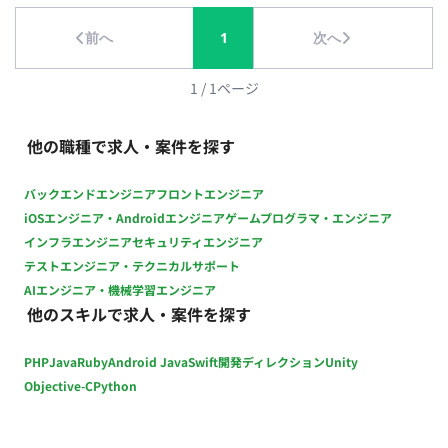
ス要件の確認と管理 ・リリース計画の策定、実行管理、および
前へ
1
次へ
導入後の運用・保守体制の構築支援 【チーム体制】 ・配属先：
約60名（20〜40代、中途入社比率半数以上） ・職種：PM、
PL、エンジニアが在籍 ☆(変更の範囲) 「会社の定める業務」 ■
1
/
1
ページ
条件面■ 雇用形態：正社員 契約期間：3～6か月は派遣契約、以
後正社員登用予定 試用期間：紹介予定派遣のためなし 休日・休
他の職種で求人・案件を探す
暇：完全週休2日制（土・日）、祝日、夏季休暇、年末年始休
暇、出産・育児休暇、リフレッシュ休暇、慶弔休暇、有給休暇
バックエンドエンジニア
フロントエンジニア
（年間休日127日） リモートワーク：相談可（標準的な例：週3
iOSエンジニア・Androidエンジニア
ゲームプログラマ・エンジニア
日リモートワーク、週2日出社） 転籍・出向：なし 勤務地(雇入
インフラエンジニア
セキュリティエンジニア
直後)：本社（東京都渋谷区代々木）または 武蔵小杉オフィス
テストエンジニア・テクニカルサポート
☆勤務地(変更の範囲)：会社の定める場所 稼動時間：09:00〜
AIエンジニア・機械学習エンジニア
18:00（コアタイム10:00〜15:00のフルフレックスタイム制度
他のスキルで求人・案件を探す
あり、総労働時間：1ヶ月あたり160時間） 時間外労働：有 年
収： ■賃金形態：月給制(派遣期間時は時給制) ■派遣期間時時
PHP
Java
Ruby
Android Java
Swift
開発ディレクション
Unity
給：3,125円〜4,500円 ■月額：50万円～75万円 ■年収：600万
円～900万円 ※キャリア・スキル・希望を考慮の上決定 ※20時
Objective-C
Python
間固定残業代（66,500円～99,000円）含む（年俸660万円未満
の場合） ※20時間超過分は別途支給（年俸660万円未満の場