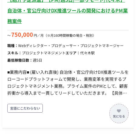
自治体・官公庁向けDX推進ツールの開発におけるPM業
務案件
750,000
〜
円／月
（※月160時間稼働の場合・税別）
職種：
Webディレクター・プロデューサー・プロジェクトマネージャー
スキル：
プロジェクトマネジメント
エリア：
代々木駅
最低稼働日数：
週5日
■業務内容■ (雇い入れ直後) 自治体・官公庁向けDX推進ツールを
ローコードプラットフォームで開発し、業務変革を実現するプ
ロジェクトマネジメント業務。プライム案件のPMとして、顧客
折衝から導入まで一貫してリードしていただきます。 【具体的
な業務内容】 ・自治体・官公庁との要件定義、仕様策定のリー
ド、および定期的な進捗報告会やレビュー会議の主導 ・課題や
言語にこだわらない
リスクの早期把握、対応策の提案、承認プロセスの管理と関係
者間の調整 ・ローコードプラットフォームを活用した開発計画
の策定、開発チームのタスクおよび進捗管理 ・テスト計画の策
定、実行管理による品質保証、セキュリティやコンプライアン