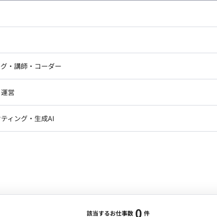
し広い条件設定で検索してみてください。
ドエンジニア
フロントエンジニア
ニア・Androidエンジニア
ゲームプログラマ・エンジニ
アートディレクター・クリエイ
ナー・UI/UXデザイナー
ンジニア
セキュリティエンジニア
ング・講師・コーダー
ター
ジニア・テクニカルサポート
AIエンジニア・機械学習エン
ー
Webライター
クデザイナー・CGデザイナー・イ
ジニア・Androidエンジニア
ゲームプログラマ・エンジニア
・運営
ター
ンジニア・テクニカルサポート
AIエンジニア・機械学習エンジニア
訳・その他ライター
レクター・プロデューサー・プロジェ
データアナリスト・データサ
ティング・生成AI
ジャー
・メディア運用
DX推進
ン
Unity
Objective-C
Python
ンサルタント・ITコンサルタント
ント・企画・セールス
採用・組織開発・制度設計
エンジニアリング
0
該当するお仕事数
件