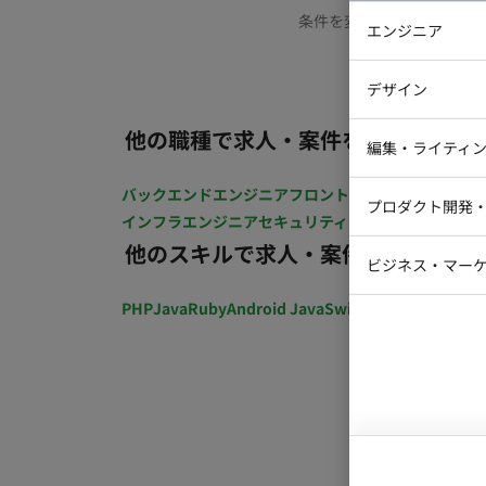
条件を変更するか、もう少
エンジニア
バックエン
デザイン
iOSエンジ
他の職種で求人・案件を探す
Webデザイ
インフラエ
編集・ライティ
テストエン
Webコーダ
グラフィッ
バックエンドエンジニア
フロントエンジニア
iOSエン
プロダクト開発
ラストレー
インフラエンジニア
セキュリティエンジニア
テストエ
編集者・翻
他のスキルで求人・案件を探す
Webディ
ビジネス・マーケ
クトマネー
マーケター
PHP
Java
Ruby
Android Java
Swift
開発ディレクショ
システムコ
コンサルタ
プロンプト