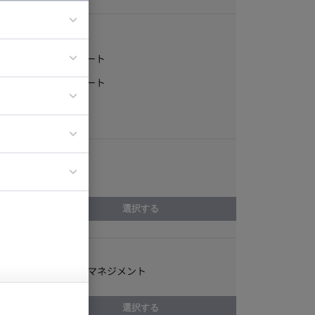
稼働形態
フルリモート
ア
一部リモート
ティブディレク
常駐
ジニア
エリア
イエンティスト
千葉県
選択する
スキル
プロジェクトマネジメント
選択する