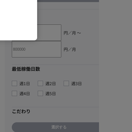
単価
円／月 〜
円／月
最低稼働日数
週1日
週2日
週3日
週4日
週5日
こだわり
選択する