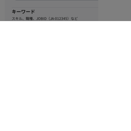
キーワード
スキル、職種、JOBID（JA-012345）など
0
該当するお仕事数
件
この条件で絞り込む
ル
利用規約
個人情報保護方針
サイトマップ