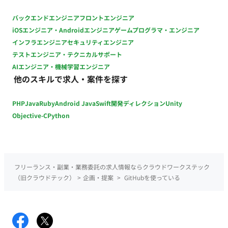
向上へのチャレンジ ■働き方 ・開始日：2026年9月 ・フルリモ
バックエンドエンジニア
フロントエンジニア
ート可 ・フレックス稼働OK ・週100時間稼働～からOK ・PC貸
iOSエンジニア・Androidエンジニア
ゲームプログラマ・エンジニア
与
インフラエンジニア
セキュリティエンジニア
テストエンジニア・テクニカルサポート
AIエンジニア・機械学習エンジニア
他のスキルで求人・案件を探す
PHP
Java
Ruby
Android Java
Swift
開発ディレクション
Unity
Objective-C
Python
フリーランス・副業・業務委託の求人情報ならクラウドワークステック
（旧クラウドテック）
>
企画・提案
>
GitHubを使っている