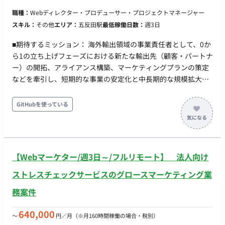
職種：
Webディレクター・プロデューサー・プロジェクトマネージャー
スキル：
その他
エリア：
五反田駅
最低稼働日数：
週3日
■期待するミッション： 海外輸出領域の事業責任者として、0か
ら1の立ち上げフェーズにおける新たな輸出先（顧客・パートナ
ー）の開拓、アライアンス構築、マーケティングプランの策定
などを牽引し、短期的な事業の安定化と中長期的な規模拡大
（売上・利益の創出）を実現すること。 ■業務内容・担当工
程： ・新たな輸出先（顧客・パートナー）の開拓およびアライ
GitHubを使っている
アンス構築 ・各国の事情に即した車両調達スキームの確立 ・自
社広告サイトのグロースチームと協業したマーケティングプラ
ンの策定 ・KPI管理、PL管理および経営陣への定量・ロジカル
なレポート ・事業推進に伴う社内折衝および実務（事務作業を
【Webマーケター/週3日～/フルリモート】 法人向け
含む）のハンズオン対応 稼働時間について 月100時間以上 オン
ボーディング期間は出社となります。（以降はリモート稼働想
ストレスチェックサービスのグロースマーケティング業
定）
務案件
640,000
〜
円／月
（※月160時間稼働の場合・税別）