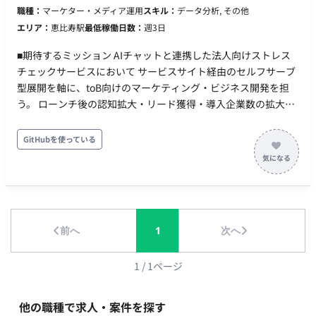
職種：
マーケター・メディア運用
スキル：
データ分析, その他
エリア：
恵比寿駅
最低稼働日数：
週3日
■期待するミッション AIチャットと連携した法人向けストレス
チェックサービスにおいて サービスサイト経由のセルフサーブ
型展開を軸に、toB向けのマーケティング・ビジネス開発を担
う。 ローンチ後の認知拡大・リード獲得・導入企業数の拡大が
主なミッション。 ■担当工程（業務範囲） ・toBマーケ施策の立
案・実行（コンテンツ・SEO・広告・PR等） ・サービスサイト
GitHubを使っている
を起点とした導線設計・改善 ・無料→有料転換率の向上施策
（フリーミアムモデルのグロース） ・パートナー・代理店開拓
（ENTルート強化） ・KPI設計・効果測定・改善サイクルの構
築 ※立ち上げから実行まで自走できる人材を想定 ■チーム体制
・事業オーナー ・マーケ人材として1名（今回募集）がマーケ
前へ
1
次へ
領域をリード ・エンジニア・PdMと連携してサービスサイト改
善を推進 ■業務の流れ 1. 現状のサービスサイト・登録フローの
分析 2. toBマーケ施策の優先順位付け・計画策定 3. 施策実行
1
/
1
ページ
（コンテンツ・SEO・広告・イベント等） 4. 効果測定・改善サ
イクルの確立 5. 有料転換・アップセル施策の設計・実行 6. AI活
他の職種で求人・案件を探す
用 生成AI等を活用した業務効率化およびクリエイティブの質の