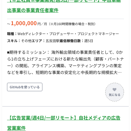
出事業の事業責任者案件
1,000,000
〜
円／月
（※月160時間稼働の場合・税別）
職種：
Webディレクター・プロデューサー・プロジェクトマネージャー
スキル：
その他
エリア：
五反田駅
最低稼働日数：
週5日
■期待するミッション： 海外輸出領域の事業責任者として、0か
ら1の立ち上げフェーズにおける新たな輸出先（顧客・パートナ
ー）の開拓、アライアンス構築、マーケティングプランの策定
などを牽引し、短期的な事業の安定化と中長期的な規模拡大
（売上・利益の創出）を実現すること。 ■業務内容・担当工
程： ・新たな輸出先（顧客・パートナー）の開拓およびアライ
GitHubを使っている
アンス構築 ・各国の事情に即した車両調達スキームの確立 ・自
社広告サイトのグロースチームと協業したマーケティングプラ
ンの策定 ・KPI管理、PL管理および経営陣への定量・ロジカル
なレポート ・事業推進に伴う社内折衝および実務（事務作業を
【広告営業/週4日/一部リモート】自社メディアの広告
含む）のハンズオン対応
営業案件