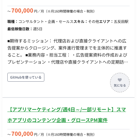
700,000
〜
円／月
（※月160時間稼働の場合・税別）
職種：
コンサルタント・企画・セールス
スキル：
その他
エリア：
五反田駅
最低稼働日数：
週5日
■期待するミッション： 代理店および直接クライアントへの広
告提案からクロージング、案件進行管理までを主体的に推進す
ること。 ■業務内容・担当工程： ・広告提案資料の作成および
プレゼンテーション ・代理店や直接クライアントへの定期訪問
による新規開拓と既存顧客深耕 ・顧客課題のヒアリングに基づ
くカスタマイズ提案 ・契約締結から請求管理までの一連の案件
GitHubを使っている
進行管理 ・社内関連チームとの連携およびデータに基づく能動
的な提案・関係構築 稼働時間について 月100時間以上 オンボー
ディング期間は出社となります。（以降はリモート稼働想定）
【アプリマーケティング/週4日～/一部リモート】スマ
ホアプリのコンテンツ企画・グロースPM案件
700,000
〜
円／月
（※月160時間稼働の場合・税別）