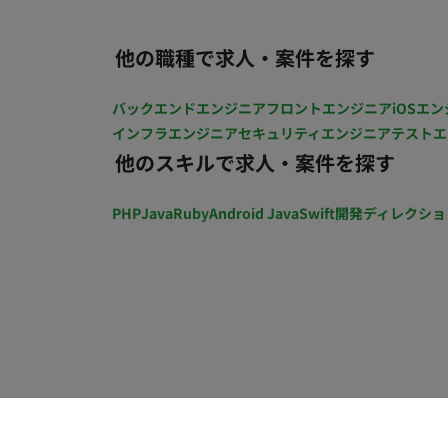
ンツ拡充フェーズにあり、長期的な参画を期待しています。 ■案件の魅
プラットフォームに携わることができ、自
他の職種で求人・案件を探す
す。 急成長中の縦型ショートドラマ市場の最前線で経験を積むことが可能です。 ■リモート稼働に
ついて 本案件は「常駐」での勤務を想定しております。 ■働き方（時短・
バックエンドエンジニア
フロントエンジニア
iOSエン
否） 就業時間：10:00～19:00（休憩1時間） 休日：土日祝日 原則として上記時間帯での稼働を
インフラエンジニア
セキュリティエンジニア
テストエ
いしております。
他のスキルで求人・案件を探す
PHP
Java
Ruby
Android Java
Swift
開発ディレクショ