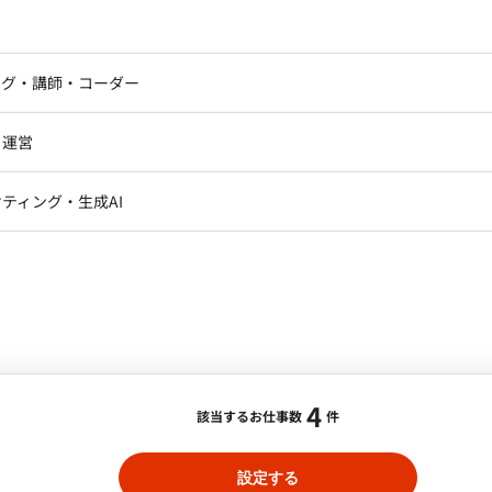
ドエンジニア
フロントエンジニア
契約締結から請求管理までの一連の案件進行管理 ・社
構築 稼働時間について 月100時間
ニア・Androidエンジニア
ゲームプログラマ・エンジニ
アートディレクター・クリエイ
ます。（以降はリモート稼働想定）
ナー・UI/UXデザイナー
ンジニア
セキュリティエンジニア
ング・講師・コーダー
ター
ジニア・テクニカルサポート
AIエンジニア・機械学習エン
/一部リモート】スマホアプリのコンテンツ企
ー
Webライター
クデザイナー・CGデザイナー・イ
・運営
ター
訳・その他ライター
レクター・プロデューサー・プロジェ
データアナリスト・データサ
ティング・生成AI
ジャー
合・税別）
・メディア運用
DX推進
ンサルタント・ITコンサルタント
ロジェクトマネージャー
スキル：
その他
エリア：
五反田駅
ント・企画・セールス
採用・組織開発・制度設計
エンジニアリング
業責任者として、0から1の立ち上げフェーズにおける新
アライアンス構築、マーケティングプランの策定などを
規模拡大（売上・利益の創出）を実現すること。 ■業
4
・パートナー）の開拓およびアライアンス構築 ・各国
該当するお仕事数
件
・自社広告サイトのグロースチームと協業したマーケティ
よび経営陣への定量・ロジカルなレポート ・事業推進に伴
設定する