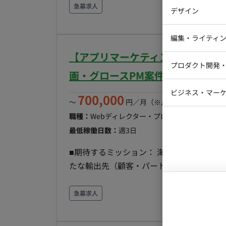
バックエン
のヒアリングに基づくカスタマイズ提案 ・
急募求人
デザイン
内関連チームとの連携およびデータに基づく能動的な提案・関係
iOSエンジ
以上 オンボーディング期間は出社となり
Webデザイ
インフラエ
編集・ライティ
テストエン
【アプリマーケティング/週4日～
Webコーダ
グラフィッ
プロダクト開発
ラストレー
画・グロースPM案件
編集者・翻
Webディ
ビジネス・マーケ
700,000
クトマネー
〜
円／月
（※月160時間稼働の場
マーケター
システムコ
職種：
Webディレクター・プロデューサー・プ
コンサルタ
最低稼働日数：
週3日
プロンプト
■期待するミッション： 海外輸出領域の事
たな輸出先（顧客・パートナー）の開拓、
牽引し、短期的な事業の安定化と中長期的な
務内容・担当工程： ・新たな輸出先（顧客
急募求人
の事情に即した車両調達スキームの確立 
ングプランの策定 ・KPI管理、PL管理お