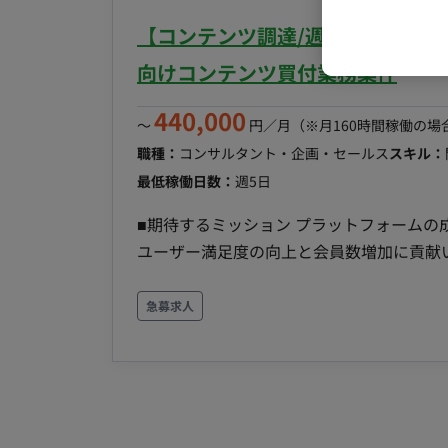
う社内折衝および実務（事務作業を含む）のハンズオン対応 稼働時間に
【コンテンツ調達/週5日/常駐/
ンボーディング期間は出社となります。（
向けコンテンツ買付業務案件
440,000
〜
円／月
（※月160時間稼働の場
職種：
コンサルタント・企画・セールス
スキル：
最低稼働日数：
週5日
■期待するミッション プラットフォーム
ユーザー満足度の向上と会員数増加に貢献いただくこと
囲） 買付作品の選定（ドラマ・アニメ等） 買付先（制作会社・権利元等）との交渉および営業 
新の市場調査・トレンド分析 契約書の作成・締結支援および権利管理業務 ■チーム体制 配属部署の
急募求人
メンバーと連携しながら業務を進めていただき
流れ 市場トレンドに基づいた作品のピッ
結まで、プロジェクトの進捗に合わせて主体的に動いていた
DB、インフラ、ツール） コミュニケーションツール：Slack等 ドキ
ト（Excel、PowerPoint等） その他：社内専用管理システム ■開発フェーズと予定 継続的なコンテ