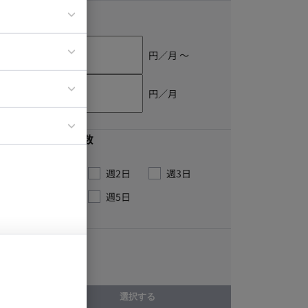
単価
ア
ティブディレク
円／月 〜
ジニア
円／月
イエンティスト
最低稼働日数
週1日
週2日
週3日
週4日
週5日
こだわり
急募求人
選択する