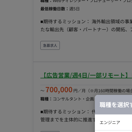
職種：
Webディレクター・プロデューサー・プ
最低稼働日数：
週5日
■期待するミッション： 海外輸出領域の事
たな輸出先（顧客・パートナー）の開拓、
牽引し、短期的な事業の安定化と中長期的な
務内容・担当工程： ・新たな輸出先（顧客
急募求人
の事情に即した車両調達スキームの確立 
ングプランの策定 ・KPI管理、PL管理お
う社内折衝および実務（事務作業を含む）
【広告営業/週4日/一部リモート
700,000
〜
円／月
（※月160時間稼働の場
職種：
コンサルタント・企画・セールス
スキル：
職種を選択
■期待するミッション： 代理店および直
管理までを主体的に推進すること。 ■業務内容・担当工程： ・広告提案資料の作成およびプレゼン
エンジニア
テーション ・代理店や直接クライアントへ