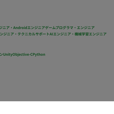
力 大手メディアグループの
身の目利きがサービス成長に直結するやりがいがありま
フレックス・土日夜間可
ジニア・Androidエンジニア
ゲームプログラマ・エンジニア
お願
ンジニア・テクニカルサポート
AIエンジニア・機械学習エンジニア
ン
Unity
Objective-C
Python