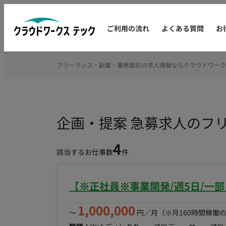
ご利用の流れ
よくある質問
お
フリーランス・副業・業務委託の求人情報ならクラウドワーク
企画・提案 急募求人のフ
4
該当するお仕事数
件
【※正社員※事業開発/週5日/一
1,000,000
〜
円／月
（※月160時間稼働