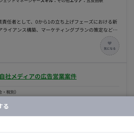
ロジェクトマネージャー
スキル：
その他
エリア：
五反田駅
業責任者として、0から1の立ち上げフェーズにおける新
アライアンス構築、マーケティングプランの策定などを
規模拡大（売上・利益の創出）を実現すること。 ■業
・パートナー）の開拓およびアライアンス構築 ・各国
・自社広告サイトのグロースチームと協業したマーケティ
よび経営陣への定量・ロジカルなレポート ・事業推進に伴
のハンズオン対応
】自社メディアの広告営業案件
合・税別）
その他
エリア：
五反田駅
最低稼働日数：
週5日
する
接クライアントへの広告提案からクロージング、案件進行
の定期訪問による新規開拓と既存顧客深耕 ・顧客課題