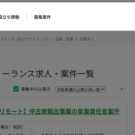
役立ち情報
募集案件
ステック（旧クラウドテック）
>
企画・提案
>
急募求人
リーランス求人・案件一覧
募集中のみ表示
部リモート】中古車輸出事業の事業責任者案件
の場合・税別）