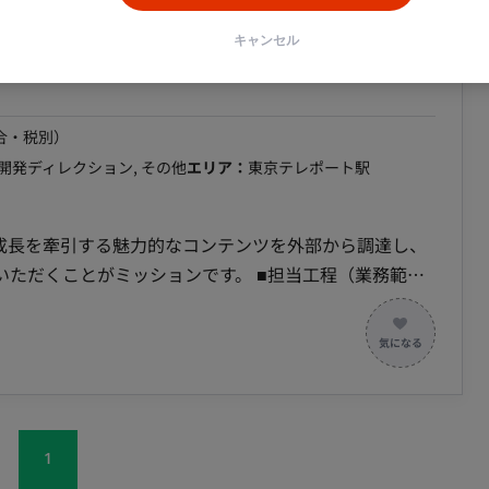
ついて 月100時間以上 オ
東京テレポート駅】動画配信プラットフォーム
以降はリモート稼働想定）
キャンセル
合・税別）
開発ディレクション, その他
エリア：
東京テレポート駅
の成長を牽引する魅力的なコンテンツを外部から調達し、
がミッションです。 ■担当工程（業務範
最
ます。詳細は面談時にお伝えいたします。 ■業務の
クアップから、権利元へのアプローチ、条件交渉、契約締
だきます。 ■開発環境（言語、FW、
ュメント作成：Office関連ソフ
1