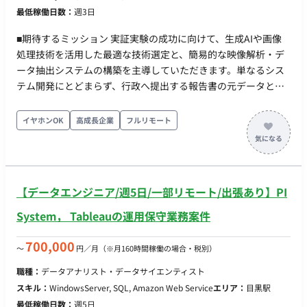
最低稼働日数：
週3日
■期待するミッション 実証実験の成功に向けて、生成AIや画像
処理技術を活用した最適な技術選定と、簡易的な映像解析・デ
ータ抽出システムの構築を主導していただきます。単なるシス
テム開発にとどまらず、行政へ提出する報告書の元データとし
て「活用しやすいデータ構造（CSV/Excel等）」で出力するまで
の仕組みづくりと実抽出フェーズにおける技術支援を期待して
イヤホンOK
高成長企業
フルリモート
います。 ■業務内容・担当工程 駅前ベンチ周辺の定点カメラ映
像（9:00〜17:00の1日8時間×計14日間分）をインプットと
し、以下のデータを抽出する簡易システムまたはスクリプトの
構築・運用をご担当いただきます。 ・時間帯ごとの利用人数カ
【データエンジニア/週5日/一部リモート/出張あり】PI
ウント ・利用者の属性分析（年齢・性別） ・利用者の行動内容
分析（スマホ操作、食事など ※人数・属性と分けての抽出も
System， Tableauの運用保守業務案件
可） 開発したシステムを用いて実際の撮影データを処理し、
CSVやExcel等の扱いやすい数値データとして出力するまで伴走
700,000
〜
円／月
（※月160時間稼働の場合・税別）
していただきます。（現場への赴任は不要、映像データの送受
職種：
データアナリスト・データサイエンティスト
信および開発はすべてリモートで完結します） 【担当工程】 要
スキル：
WindowsServer, SQL, Amazon Web Service
エリア：
目黒駅
件定義・設計・実装・テスト・保守運用 ■チーム体制 ・プロダ
最低稼働日数：
週5日
クトオーナー：1名 ・AI/データエンジニア（今回募集）：1名 ■