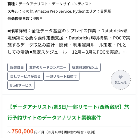
分析、モデル構築の経緯・状況のドキュメント化を、LLM／自
職種：
データアナリスト・データサイエンティスト
動処理で仕組み化する。 ・技術的切り分け支援：データ基盤
スキル：
その他, Amazon Web Service, Python
エリア：
目黒駅
（Dataiku／BigQuery）起因と自社開発起因を切り分け、ベン
最低稼働日数：
週5日
ダー相談の論点・必要情報を整理する。 ※現在弊社経由で10名
の方に参画いただいている企業様です。 ■求める人物像 ・新し
■作業詳細：全社データ基盤のリプレイス作業 ・Databricks環
いモデルや機能が出たら、まず自分で動かして試す。「これ使
境構築に必要な要件定義支援 ・Databricks環境構築 ・POCで実
えそう、試しましょう」と自分から動ける。 ・検証を検証で終
施するデータ取込み設計・開発 ・利用運用ルール策定 ・PLと
わらせず、現場の実PJに載せて成果（数字・定着）まで持って
しての活動 ■想定スケジュール： 12月～3月にPOCを実施。
いける。 ・クライアント対応で人が消耗している状況を、技術
Databricks環境構築、設計、利用運用ルール策定 ■期間：2024
（AI）で解消することを面白がれる方。 ■働き方 ・参画日：即
年12月～2025年3月 ※以降延長の可能性あり ■勤務地：テレ
服装自由
業界のリードカンパニー
従業員100名以上
日 ・勤務日数 ：月80時間以上 ・PC貸与(Mac) ・基本フルリモ
ワーク併用（割合：半々程度。目黒もしくは飯田橋) ■面談回
自社サービスがある
一部リモート勤務可
ートだが、必要に応じて出社いただけるとありがたいです。
数：1回
BtoBサービス
【データアナリスト/週5日/一部リモート/西新宿駅】旅
行予約サイトのデータアナリスト業務案件
750,000
〜
円／月
（※月160時間稼働の場合・税別）