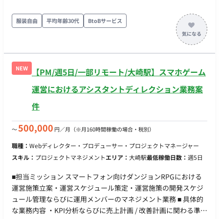
出社想定。
引していただきます。 ■ 【業務内容・担当工程】 【データ基盤
の設計・構築】 ・ 複数の顧客企業の、形式の異なる業務データ
服装自由
平均年齢30代
BtoBサービス
を統合する共通スキーマの設計 ・ 名寄せ・表記ゆれ吸収・デー
タクレンジングの仕組みづくり ・ 各社固有のデータを、標準化
されたデータモデルへマッピングする設計 ・ AIエージェントが
参照・書き込みを行う統合データ基盤の構築 ■ 【働き方】 ・ 稼
NEW
【PM/週5日/一部リモート/大崎駅】スマホゲーム
働量：月96時間～ ・ リモート稼働：フルリモート ・ フレック
ス稼働：可
運営におけるアシスタントディレクション業務案
件
500,000
〜
円／月
（※月160時間稼働の場合・税別）
職種：
Webディレクター・プロデューサー・プロジェクトマネージャー
スキル：
プロジェクトマネジメント
エリア：
大崎駅
最低稼働日数：
週5日
■担当ミッション スマートフォン向けダンジョンRPGにおける
運営施策立案・運営スケジュール策定・運営施策の開発スケジ
ュール管理ならびに運用メンバーのマネジメント業務 ■ 具体的
な業務内容 ・KPI分析ならびに売上計画 / 改善計画に関わる準備