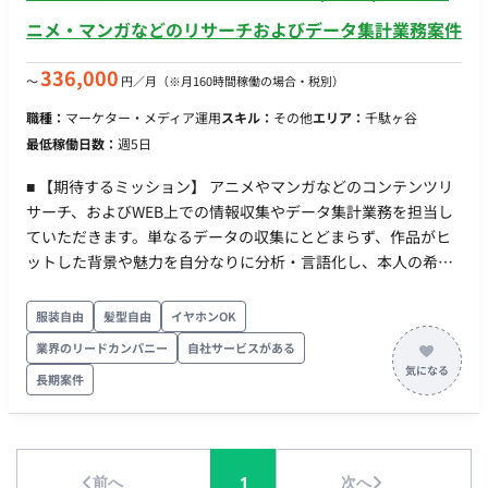
題抽出、および効率化・自動化に向けたシステムの提案、構
ニメ・マンガなどのリサーチおよびデータ集計業務案件
築、運用。 担当工程：【要件定義・設計・実装・テスト・保守
運用】 【チーム体制】 ・マネージャー：1名 ・メンバー（デー
336,000
〜
円／月
（※月160時間稼働の場合・税別）
タ集計実作業担当）：1名 【働き方】 ・稼働量：月20時間程度
職種：
マーケター・メディア運用
スキル：
その他
エリア：
千駄ヶ谷
※月20時間でのアウトプットの実現可能性については、面談時
最低稼働日数：
週5日
に詳細をすり合わせることが可能です。 ・リモート稼働：フル
リモート ・フレックス稼働：フルフレックス
■ 【期待するミッション】 アニメやマンガなどのコンテンツリ
サーチ、およびWEB上での情報収集やデータ集計業務を担当し
ていただきます。単なるデータの収集にとどまらず、作品がヒ
ットした背景や魅力を自分なりに分析・言語化し、本人の希望
やスキルセットに応じて資料作成までを担い、プロジェクトに
貢献していただくことを期待しています。 ■ 【業務内容・担当
服装自由
髪型自由
イヤホンOK
工程】 【コンテンツリサーチ】 アニメ・マンガなどの各種エン
業界のリードカンパニー
自社サービスがある
ターテインメントコンテンツに関するリサーチ業務を行いま
長期案件
す。 【データ集計・WEBリサーチ】 WEB上での情報リサーチお
よび、収集したデータの集計業務を行います。 【資料作成（相
談可）】 ご本人の希望やスキルセットに応じて、リサーチ結果
をもとにした資料作成業務が発生する可能性があります。 ■
前へ
1
次へ
【働き方】 ・契約形態：派遣契約 （週20時間以上の稼働のた