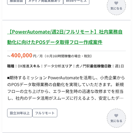
服装自由
メディア掲載実績あり
BtoBサービス
ケティング、EC最適化など、協力会社と連携した多角的な施策
提案・推進にも携わっていただきます。 ■業務内容 DR（ダイレ
クトレスポンス）領域において、Google広告・Yahoo!広告を中
心に月間予算100万円～1,000万円超のアカウントを担当。 戦略
【PowerAutomate/週2日/フルリモート】社内業務自
立案から設計・実装・運用改善まで一気通貫で担い、顧客獲
得・売上最大化に貢献していただきます。 単なる「運用代行」
動化に向けたPOSデータ取得フロー作成案件
ではなく、クライアントの事業パートナーとして深く入り込
み、成果にコミットするポジションです。 ■業務割合 ①広告運
400,000
〜
円／月
（※月160時間稼働の場合・税別）
用業務（約40%） Google広告・Yahoo!広告を中心とした検索
職種：
DX推進
スキル：
データ分析
エリア：
虎ノ門駅
最低稼働日数：
週1日
広告アカウントの設計・構築・最適化 キーワード設計、入札戦
略、検索クエリ分析、除外キーワード設計などのハンズオン運
■期待するミッション PowerAutomateを活用し、小売企業から
用 広告文・LPの改善提案およびクリエイティブディレクション
のPOSデータ取得業務の自動化を実現していただきます。 新規
メディアプランニング（Google、Yahooの検索／ディスプレイ
フローの立ち上げから、エラー発生時の迅速な改修までを担当
に加え、Meta、TikTok、YouTube、LINE、X 等） 運用型広告全
し、社内のデータ活用がスムーズに行えるよう、安定したデー
体の配信設計・運用調整・施策検証・パフォーマンス分析など
タ取得環境を構築することがミッションです。 ■業務内容・担
のPDCA ②クライアントコミュニケーション（約30%） レポー
当工程 【小売企業からのPOSデータ自動取得対応】 ・
設立30年以上
フルリモート
ト・定例会資料の作成（KPI／成果の見える化） 週1回の定例
PowerAutomateを用いた新規フロー作成 ・エラー時の
MTG（約1時間）でのKPI進捗報告・改善提案 メール・チャット
Automateフローの修正 ■働き方 稼働量：週2日 リモート稼働：
ツールを用いた迅速なコミュニケーション 四半期ごとの戦略レ
可能 フレックス稼働：可能