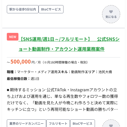
や資料作成 ・年間の運用スケジュールの策定準備/補助 ・運用
チーム内の各種打ち合わせのファシリテート ・運用チームメン
駅から徒歩5分以内
BtoCサービス
バーのマネジメント業務（タスク管理 / スケジュール管理） ・
運用タイトルで発生する一般的な運用業務全般（お知らせ作成 /
CS対応方針策定 / 不具合発生時の解決主導）
NEW
【SNS運用/週1日～/フルリモート】 公式SNSシ
ョート動画制作・アカウント運用業務案件
500,000
〜
円／月
（※月160時間稼働の場合・税別）
職種：
マーケター・メディア運用
スキル：
動画制作
エリア：
池尻大橋
最低稼働日数：
週1日
■ 期待するミッション 公式TikTok・Instagramアカウントの立
ち上げおよび運用を通じ、単なる再生数やフォロワー数の獲得
だけでなく、「動画を見た人が今晩これ作ろうと決めて実際に
キッチンに立つ」という再現可能なショート動画の勝ちパター
ン（型）を発見・言語化し、投稿・検証のプロセスを自律的に
推進していただくことを期待しています。 ■ 業務内容 ・ショー
業界のリードカンパニー
フルリモート
BtoCサービス