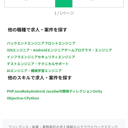
め、社会保険加入必須 ・ 稼働量：週5日 稼働曜日：平日 稼働時
間：10:00-19:00(休憩60分) ・ 働き方：常駐(新宿駅徒歩5分) ・
1
/
1
ページ
交通費：別途支給 ・時給：2,000円前後 ※スキル・ご経験によ
りご相談 ・契約期間：長期 ・募集人数：1名 ・その他 月末締
他の職種で求人・案件を探す
め、25日支払い ※ご応募いただいた後、別途指定の「コンテン
ツヒアリングシート」および「Excelスキルシート」をご提出い
バックエンドエンジニア
フロントエンジニア
ただきます。
iOSエンジニア・Androidエンジニア
ゲームプログラマ・エンジニア
インフラエンジニア
セキュリティエンジニア
テストエンジニア・テクニカルサポート
AIエンジニア・機械学習エンジニア
他のスキルで求人・案件を探す
PHP
Java
Ruby
Android Java
Swift
開発ディレクション
Unity
Objective-C
Python
フリーランス・副業・業務委託の求人情報ならクラウドワークステック