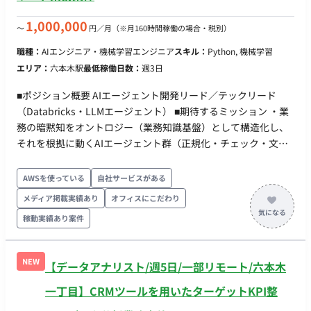
と技術的知見の両方をバランスよく吸収でき、将来的にどちら
イドの要望をヒアリングし、最適なデータ構造の技術的提案を
のパス（エキスパート/マネジメント）へ進むかの選択肢が広が
実施。 ・自然言語（生成AI）を活用したSQL生成・分析など、
1,000,000
〜
円／月
（※月160時間稼働の場合・税別）
ります。 ・柔軟で最先端な分析環境 分析の土台となるのが、
現場が使いやすい環境の整備。 ■開発環境： ・プログラミング
職種：
AIエンジニア・機械学習エンジニア
スキル：
Python, 機械学習
MMMの知見が凝縮された自社開発の分析フレームワークやソリ
言語：SQL ・FW：（記載なし） ・DB：BigQuery ・インフラ：
エリア：
六本木駅
最低稼働日数：
週3日
ューションです。それに加え、分析環境は常にアップデートさ
Google Cloud ■働き方： ・稼働量：週5日（9:00-18:00） ・リ
れており、Python, Rはもちろん、Juliaといった多様な言語や
モート稼働：一部リモート可（目安：週2日出社、週3日リモー
■ポジション概要 AIエージェント開発リード／テックリード
最新の生成AI技術も積極的に活用しています。アナリストは常
ト。※関係性構築までは出社メイン） ・フレックス稼働：（記
（Databricks・LLMエージェント） ■期待するミッション ・業
に最適な手法を探求・選択できる環境で、自身のスキルを磨き
載なし）
務の暗黙知をオントロジー（業務知識基盤）として構造化し、
続けることができます。 ■リモート稼働について フルリモート
それを根拠に動くAIエージェント群（正規化・チェック・文章
も可能だが、出社も可能な方を優先して採用 ■働き方 週4日から
生成）と検証・承認アプリを Databricks 上に構築する。 ・
稼働可能です。
「作って終わりにしない」——設計・実装から現場での実用テ
AWSを使っている
自社サービスがある
スト・チューニングまでを自分ごとで完遂し、クライアント側
メディア掲載実績あり
オフィスにこだわり
が自走できる状態に引き渡す。 ・インターンを手足に使い、技
稼動実績あり案件
術リードとして開発を前に進める。自分で書くだけでなく、タ
スクに割って渡し、レビューして品質を担保する。 ■業務内容
・エージェント開発：LLM＋ルールで、確定項目の突合・正誤
NEW
【データアナリスト/週5日/一部リモート/六本木
チェック、記載ルール違反や誤植の検査、商品説明文の生成を
行うエージェントを実装する。生成結果には根拠と信頼度を付
一丁目】CRMツールを用いたターゲットKPI整
与する。 ・オントロジー実装：整理された記載ルール・禁則・