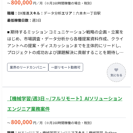
PowerPoint／Word／PDF の業務マニュアル・設計資料から、
800,000
〜
円／月
（※月160時間稼働の場合・税別）
指標・用語・業務ルールを抽出し、構造化データへ変換する仕
職種：
DX推進
スキル：
データ分析
エリア：
六本木一丁目駅
組みを、検証を経たうえで構築する。LLM を用いた抽出の精度
最低稼働日数：
週3日
評価と、人の確認を挟む経路の設計を含む。 ・形式知の蓄積設
計（オントロジー／セマンティック／スキル）：抽出した定義
■ 期待するミッション コミュニケーション戦略の企画・立案を
を、用語間の関係を持つオントロジー／セマンティックモデル
はじめ、市場調査・データ分析から各種提案資料作成、クライ
として整理し、AI が参照・実行できるスキルの形に蓄積して再
アントへの提案・ディスカッションまでを主体的にリードし、
利用可能にする。 ・定義データの取り込み経路の構築：構造化
プロジェクトの成功および課題解決に貢献することを期待して
された定義を、構文・重複・整合性のチェックを通してから基
います。 ■ 業務内容・担当工程 【コミュニケーション戦略の企
盤へ安全に取り込む流れを、コードとして実装する。 ・CI/CD
画・立案】 ・クライアント課題に対する戦略全体の企画および
業界のリードカンパニー
一部リモート勤務可
パイプラインの実装：GitHub Actions で、定義ファイル
立案 【市場調査・データ分析および改善提案】 ・デスクリサー
（YAML）の検証からデータ基盤への反映・デプロイまでを自動
チ、定性・定量調査、ソーシャルリスニング等を活用した各種
化する。 ・構成管理の自動化：Databricks の構成管理
データ分析および改善提案の策定 【提案資料・レポート作成お
（Databricks Asset Bundles／DABs）を用い、リソース設定・
よびクライアント提案】 ・PowerPointを用いた提案資料・レ
AI機能の設定変更をコードで管理・適用する。 ・展開・ナレッ
【機械学習/週3日～/フルリモート】AIソリューション
ポート作成 ・クライアントに対する提案・報告およびディスカ
ジ化：構築した仕組みを他PJへ横展開できる形に整え、手順と
ッション、ファシリテーションの実施 ■ 働き方 ・ 稼働量：週
エンジニア業務案件
ハマりどころをドキュメント化する。 ・技術的切り分け支援：
3〜5日 ・ リモート稼働：一部リモート（基本リモート／月0〜
基盤側（Databricks）起因と自社実装起因を切り分け、ベンダ
2回程度クライアント先訪問の可能性あり）
800,000
〜
円／月
（※月160時間稼働の場合・税別）
ー相談の論点・必要情報を整理する。 ※現在弊社経由で10名の
方に参画いただいている企業様です。 ■求める人物像 ・手作業
職種：
AIエンジニア・機械学習エンジニア
スキル：
機械学習, Python