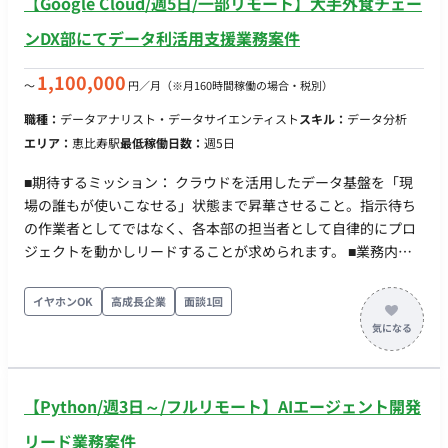
【Google Cloud/週5日/一部リモート】大手外食チェー
ケティング・ミックス・モデリング）等の分析モデルを構築・
ンDX部にてデータ利活用支援業務案件
実行し、試行錯誤を通じて精度の高いモデルを作り上げる。 ・
分析品質への責任（Quality & Logic Assurance） 数値的なミス
1,100,000
〜
円／月
（※月160時間稼働の場合・税別）
がないことはもちろん、分析結果がビジネスの現実に即してい
るか、論理的な整合性が取れているかまでを含めた品質担保 ビ
職種：
データアナリスト・データサイエンティスト
スキル：
データ分析
ジネスインサイトの導出と提言 ・ストーリーテリングと資料作
エリア：
恵比寿駅
最低稼働日数：
週5日
成 分析結果を単なる「数値の報告」で終わらせず、クライアン
トの意思決定を促すための「ストーリー」として構成し、分か
■期待するミッション： クラウドを活用したデータ基盤を「現
りやすい提案資料（PowerPoint等）を作成する。 ・インサイ
場の誰もが使いこなせる」状態まで昇華させること。指示待ち
トの創出 データから「何が起きたか」だけでなく「なぜ起きた
の作業者としてではなく、各本部の担当者として自律的にプロ
か」「次はどうすべきか」という深い示唆を導き出し、クライ
ジェクトを動かしリードすることが求められます。 ■業務内
アントのネクストアクションを具体化する。 クライアントコミ
容・担当工程： 【要件定義・設計・実装・保守運用】 ・データ
ュニケーション プロジェクトの報告会において、自身の分析パ
のクラウド移行（ETL/ELT） ・各部署・各システムからデータ
イヤホンOK
高成長企業
面談1回
ートに関する報告や質疑応答を主体的に行う。 ■チーム体制 ・
をクラウドデータウェアハウスへ吸い上げ。 ・複雑なマクロが
複数名 ■業務の流れ アジャイル ■技術要件 ・言語：Python ■開
含まれるExcelや管理体制が異なるデータを、クラウド上で扱え
発フェーズと予定 事業拡大フェーズに伴い、人員増を計画して
る形式にクレンジングおよび構造化。 ・データベース設計・構
います。 ■案件の魅力（会社について・サービスについて） ・
築 ・全社共通で使えるセンターデータベースの設計。 ・各本部
【Python/週3日～/フルリモート】AIエージェント開発
データサイエンスとビジネスのハイブリッド コンサルタントと
のニーズ（状況により変動）に合わせた部門別データマートの
データサイエンティストの両方と協業するため、ビジネス感覚
作成。 ・データ利活用の提案・コンサルティング ・ビジネスサ
リード業務案件