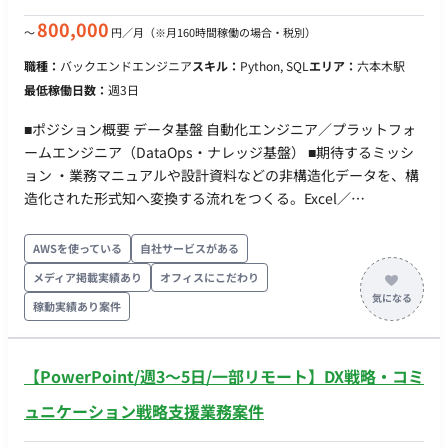
・PC貸与(Mac) ・基本フルリモートだが、必要に応じて出社い
リモート稼働：一部リモート ・ フレックス稼働：可
ただけるとありがたいです。
800,000
〜
円／月
（※月160時間稼働の場合・税別）
職種：
バックエンドエンジニア
スキル：
Python, SQL
エリア：
六本木駅
最低稼働日数：
週3日
■ポジション概要 データ基盤 自動化エンジニア／プラットフォ
ームエンジニア（DataOps・ナレッジ基盤） ■期待するミッシ
ョン ・業務マニュアルや設計資料などの非構造化データを、構
造化された形式知へ変換する流れをつくる。Excel／
PowerPoint／Word／PDF に散在する指標・用語・業務ルール
を、機械可読な形へ落とし、基盤へ継続的に反映する。 ・形式
AWSを使っている
自社サービスがある
知をオントロジー／セマンティックモデル、AIが参照・実行で
メディア掲載実績あり
オフィスにこだわり
きるスキルの形で蓄積し、人と機械の双方が再利用できる資産
稼動実績あり案件
に育てる。 ・GitHub Actions を軸に、データ基盤
（Databricks）の構成管理・デプロイを自動化し、手作業に依
存した反映フローを継続的に回る仕組みへ置き換える。 ・「作
【PowerPoint/週3〜5日/一部リモート】DX戦略・コミ
って終わりにしない」——検証・構築から運用・ナレッジ化・
他PJへの横展開までを自分ごとで完遂する。 ■業務内容 ・非構
ュニケーション戦略支援業務案件
造化データの構造化パイプラインの検証・構築：Excel／