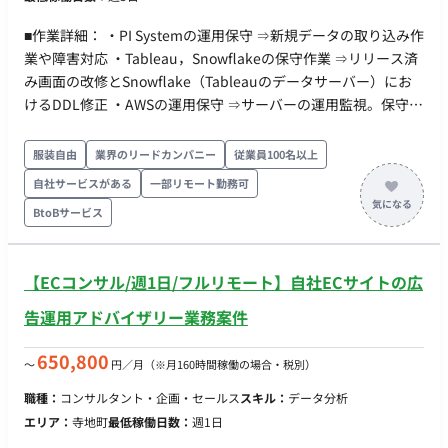
開発環境 ・プログラミング：Python ・FW：Google AI Studio
■作業詳細： ・PI Systemの運用保守 ⇒新規データの取り込み作
(Gemini API) などのLLM/VLM環境、またはOpenCV等の画像処
業や障害対応 ・Tableau，Snowflakeの保守作業 ⇒リリース済
理ライブラリ（選定からお任せします） ■働き方 ・稼働量：週3
み画面の改修とSnowflake（Tableauのデータサーバー）にお
日〜（3ヶ月間で合計160時間程度を想定） ※稼働バランスのイ
けるDDL修正 ・AWSの運用保守 ⇒サーバーの運用監視。保守作
メージ：1ヶ月目 32時間（要件整理・技術選定）/ 2ヶ月目 96時
業。障害対応 ■期間：2025年1月～ ■勤務地：基本テレワーク
間（システム構築・テスト）/ 3ヶ月目 32時間（10月の撮影デ
大阪と福島へ出張の可能性あり ■面談回数：1回
服装自由
業界のリードカンパニー
従業員100名以上
ータ解析・運用サポート） ・リモート稼働：フルリモート ・フ
レックス稼働：可能
自社サービスがある
一部リモート勤務可
BtoBサービス
【ECコンサル/週1日/フルリモート】自社ECサイトの広
告運用アドバイザリー業務案件
650,800
〜
円／月
（※月160時間稼働の場合・税別）
職種：
コンサルタント・企画・セールス
スキル：
データ分析
エリア：
寺地町
最低稼働日数：
週1日