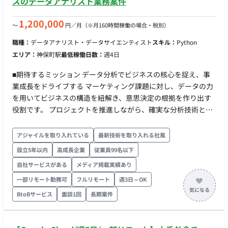
スのデータアナリスト業務案件
1,200,000
〜
円／月
（※月160時間稼働の場合・税別）
職種：
データアナリスト・データサイエンティスト
スキル：
Python
エリア：
神保町駅
最低稼働日数：
週4日
■期待するミッション データ分析でビジネスの核心を捉え、事
業成長をドライブする マーケティング課題に対し、データの力
を用いてビジネスの構造を紐解き、意思決定の根拠を作り出す
役割です。 プロジェクトを推進しながら、確実な分析技術とビ
ジネス視点を武器に、データから価値を生み出すプロフェッシ
ョナルとして活躍していただくことを期待しています。 ■担当
アジャイルを取り入れている
最新技術を取り入れる社風
工程（業務範囲） 分析実務（データ抽出・加工、モデル実行、
設立5年以内
高成長企業
従業員99名以下
集計）を正確に遂行することからスタートします。 徐々に担当
自社サービスがある
メディア掲載実績あり
領域を広げ、顧客への報告や示唆出しなど、プロジェクトのメ
イン担当としての役割を担っていただきます。 ・分析設計に基
一部リモート勤務可
フルリモート
週3日～OK
づいたデータ構築 ビジネス課題を解決するための分析アプロー
BtoBサービス
面談1回
長期案件
チを理解し、必要なデータの定義・抽出・加工を自律的に行う
（Excel, SQL, Python/R等を使用）。 ・仮説検証型モデリング
単にツールを操作するだけでなく、仮説に基づいたMMM（マー