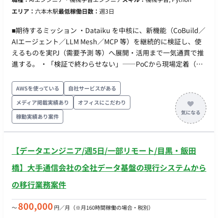
で回っている反映・デプロイを見ると、仕組みに置き換えたく
エリア：
六本木駅
最低稼働日数：
週3日
なる。 ・資料や人の頭の中にしかないルールを、他の人と機械
が使える形に落とすことに面白さを感じる。 ・新しい基盤ツー
■期待するミッション ・Dataiku を中核に、新機能（CoBuild／
ル（DABs 等）を知らなくても、ドキュメントを読んで自分で
AIエージェント／LLM Mesh／MCP 等）を継続的に検証し、使
動かして確かめられる。 「正確に動くこと」に責任を持てる。
えるものを実PJ（需要予測 等）へ展開・活用まで一気通貫で推
壊れたときの切り分けと復旧まで含めて設計できる。 ■働き方
進する。 ・「検証で終わらせない」——PoCから現場定着（運
・参画日：即日 ・勤務日数 ：月80時間以上 ・PC貸与(Mac) ・
用・ナレッジ化・横展開）までを自分ごとで完遂する。 ・クラ
基本フルリモートだが、必要に応じて出社いただけるとありが
イアントの精度・定義に関する質問へ、データに基づきその場
AWSを使っている
自社サービスがある
たいです。
で答えられる仕組み（回答エージェント）を、新機能を用いて
メディア掲載実績あり
オフィスにこだわり
構築・展開する。 ■業務内容 ・新機能の継続キャッチアップ・
稼動実績あり案件
検証：Dataiku のリリース／ベンダーMTG（ベンダー担当窓
口）から新機能を把握し、当PJでの適用可否を自分で試して見
極め、ナレッジ化する。 ・クライアント質問応答AIの構築・展
【データエンジニア/週5日/一部リモート/目黒・飯田
開：ダッシュボード（Databricks Genie 等）のデータに LM/AI
エージェントを接続し、予測値・実績・指標の定義・乖離理由
橋】大手通信会社の全社データ基盤の現行システムから
を根拠付きで即答させ、現場に定着させる。 ・展開・活用推
の移行業務案件
進：検証した機能を需要予測・物流予測・データ基盤運用の各
PJへ横展開し、開発速度と品質を底上げする（月次程度で社内
800,000
〜
円／月
（※月160時間稼働の場合・税別）
共有）。 ・要因分析・ドキュメントの自動化：精度悪化の要因