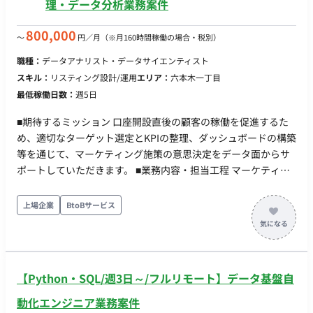
理・データ分析業務案件
用語の定義を、AIが参照できるデータ構造（セマンティック定
義）として実装し、ルール追加で拡張できる形に保つ。 ・検証
800,000
〜
円／月
（※月160時間稼働の場合・税別）
アプリ開発：担当者が承認／差し戻しを行うWebアプリ
（Databricks Apps想定）を実装する。一覧での一括編集、監
職種：
データアナリスト・データサイエンティスト
査ログ、手入力モードを含む。 ・データ基盤整備：Delta／
スキル：
リスティング設計/運用
エリア：
六本木一丁目
Unity Catalog でのデータ取込・カタログ化・権限設計、成果物
最低稼働日数：
週5日
マスタの永続保存とキー設計を行う。 ・タスク分解とインター
ンへの割り振り：機能を実装単位に分解してタスク化し、イン
■期待するミッション 口座開設直後の顧客の稼働を促進するた
ターン2〜3名に割り振る。コードレビューと技術的な相談対応
め、適切なターゲット選定とKPIの整理、ダッシュボードの構築
を担う。 ・技術的切り分け：基盤（Databricks）起因と自社実
等を通じて、マーケティング施策の意思決定をデータ面からサ
装起因を切り分け、ベンダー相談の論点を整理する。 ※現在弊
ポートしていただきます。 ■業務内容・担当工程 マーケティン
社経由で10名の方に参画いただいている企業様です。 ■求める
グ部門と連携し、要件に基づくSQLでのデータ抽出、抽出デー
人物像 ・業務のルールが言語化されていない状態から、ヒアリ
タの分析、ダッシュボード化を行っていただきます。 また、
上場企業
BtoBサービス
ングとデータで構造を立ち上げることを面白がれる。 ・「AIに
CRMツールを用いたシナリオ作成やモニタリング指標の定義、
全部やらせる」ではなく、人が承認する前提で、どこまで自動
運用に向けた提案を行っていただきます。 【要件定義・設計・
化するかを設計から考えられる。 ・自分で手を動かしつつ、イ
実装・保守運用】 ・社内データベースからのデータ抽出および
ンターンに渡せる形にタスクを割れる。抱え込まない。 ・属人
要件出しのサポート ・抽出したデータに基づくターゲット選定
【Python・SQL/週3日～/フルリモート】データ基盤自
化した業務が仕組みに置き換わっていく過程に、手応えを感じ
およびKPIの整理・定義 ・CRMツールを活用したシナリオ作成
られる。 ■働き方 ・参画日：即日 ・勤務日数 ：月112時間以上
に向けたダッシュボード化の推進 ■働き方 ・ 稼働量：週5日 ・
動化エンジニア業務案件