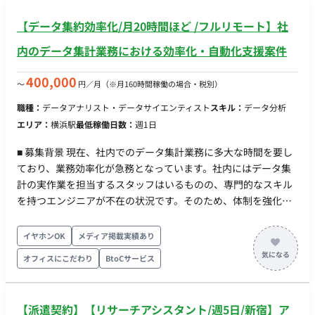
ビュー（QBR）および次期施策の立案 ③社内・社外連携（約
30%） 【社内】 クリエイティブディレクター、営業、データア
【データ集約効率化/月20時間ほど /フルリモート】社
ナリストとのチーム協働 月1回の社内MTGでの成功事例共有・
内のデータ集計業務における効率化・自動化支援案件
ナレッジの形式知化 【社外】 媒体社（Google・Yahooほか）、
ツールベンダー、コンサル会社等のパートナーとの連携・進行
400,000
〜
円／月
（※月160時間稼働の場合・税別）
管理 ■働き方 ・働き方：2026年2月下旬～3月に初旬に参画開始
・週3日以上、日中の昼間（9:30～18:30の間）で稼働できる方
職種：
データアナリスト・データサイエンティスト
スキル：
データ分析
※月の稼働量は80時間以上～から可能 ・週1回恵比寿オフィス
エリア：
横浜駅
最低稼働日数：
週1日
に出社 ・PC：自端末使用可能
■ 募集背景 現在、社内でのデータ集計業務に多大な時間を要し
ており、業務効率化が急務となっています。社内にはデータ集
計の実作業を担当するスタッフはいるものの、専門的なスキル
を持つエンジニアが不在の状況です。そのため、体制を強化
し、迅速なデータ集計・分析環境を整えるため、即戦力として
スポットで貢献いただけるエンジニアを2名募集します。 ■ 具体
イヤホンOK
メディア掲載実績あり
的な業務内容 【期待するミッション】 エンジニアがいない環境
オフィスにこだわり
BtoCサービス
において、専門的な知見からデータ集計の課題を特定し、最適
な自動化や効率化の仕組みを提案・構築することで、企業様の
データ集計時間を大幅に削減することに貢献していただきま
【派遣契約】【リサーチアシスタント/週5日/新宿】ア
す。 【業務内容・担当工程】 社内のデータ集計業務における課