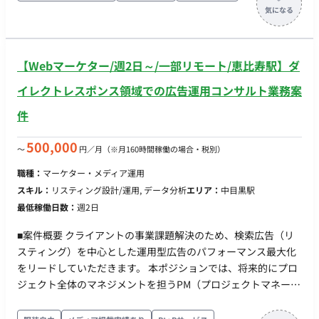
ト動画（TikTok・Instagramリール）の企画・撮影 ・編集・投
稿までを一気通貫で実行（月8本〜） ・TikTokおよびInstagram
リールの両面に最適化した二次配信調整（音源、キャプショ
ン、冒頭の作り方等の変更） ・判定基準を設定した週次での検
【Webマーケター/週2日～/一部リモート/恵比寿駅】ダ
証運用および振りかえり ・成功事例の言語化および再現可能な
企画テンプレートへの落とし込み ■ 働き方 ・ 稼働量：週1～3日
イレクトレスポンス領域での広告運用コンサルト業務案
（作業スピード・質に応じて要相談） ・ リモート稼働：フルリ
件
モート ・ フレックス稼働：可能 ■エントリー時の記載事項（必
須） ・動画編集8本＋アカウント運用16本の作業工数（週〇時
500,000
〜
円／月
（※月160時間稼働の場合・税別）
間/月〇時間など） ・実際の調理動画や画像、アカウント運用実
績など記載のポートフォリオの添付
職種：
マーケター・メディア運用
スキル：
リスティング設計/運用, データ分析
エリア：
中目黒駅
最低稼働日数：
週2日
■案件概要 クライアントの事業課題解決のため、検索広告（リ
スティング）を中心とした運用型広告のパフォーマンス最大化
をリードしていただきます。 本ポジションでは、将来的にプロ
ジェクト全体のマネジメントを担うPM（プロジェクトマネージ
ャー）へのキャリアパスを想定しています。 検索広告に加え、
ディスプレイ・SNS広告、CRM、SEO、インフルエンサーマー