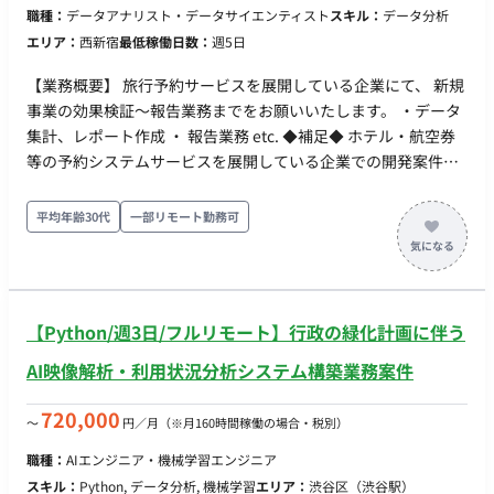
職種：
データアナリスト・データサイエンティスト
スキル：
データ分析
エリア：
西新宿
最低稼働日数：
週5日
【業務概要】 旅行予約サービスを展開している企業にて、 新規
事業の効果検証〜報告業務までをお願いいたします。 ・データ
集計、レポート作成 ・ 報告業務 etc. ◆補足◆ ホテル・航空券
等の予約システムサービスを展開している企業での開発案件と
なります。 複数実績があるエンド様になります。 ことも新規の
プラットフォーム事業となります。 ◆主な開発環境・ツール◆
平均年齢30代
一部リモート勤務可
・DB ： BigQueryPostgreSQL・Oracle ・インフラ：GCE・
Terraform ・ミドルウェア：apache・Nginx・jboss ・ソース
コード管理ツール ： GitHub ・ツール：Slack・google Meet・
LookerStudio・ ・時期：5月〜 / 6月〜 ・稼働：週5日 ・出社：
【Python/週3日/フルリモート】行政の緑化計画に伴う
週1日出社・週4日リモート※要相談 ・場所：西新宿 ・期間：長
期予定 ・服装：自由 ・貸与：PC貸与あり（Windowsもしくは
AI映像解析・利用状況分析システム構築業務案件
Mac）
720,000
〜
円／月
（※月160時間稼働の場合・税別）
職種：
AIエンジニア・機械学習エンジニア
スキル：
Python, データ分析, 機械学習
エリア：
渋谷区（渋谷駅）