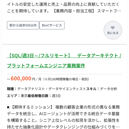
イトルの安定した運用と売上・品質の向上に貢献していただく
ことを期待しています。 【業務内容・担当工程】 スマートフォ
ン向けダンジョンRPGの運営施策立案、運営スケジュール策
定、運営施策の開発スケジュール管理、および運用メンバーの
駅から徒歩5分以内
BtoCサービス
マネジメント業務をご担当いただきます。 具体的な担当業務は
以下の通りです。 ・KPI分析ならびに売上計画 / 改善計画に関わ
る準備や資料作成 ・年間の運用スケジュールの策定準備 / 補助
・運用チーム内の各種打ち合わせのファシリテート ・運用チー
【SQL/週3日～/フルリモート】 データアーキテクト /
ムメンバーのマネジメント業務（タスク管理 / スケジュール管
理） ・運用タイトルで発生する一般的な運用業務全般（お知ら
プラットフォームエンジニア業務案件
せ作成 / CS対応方針策定 / 不具合発生時の解決主導） 【担当工
程】 要件定義・設計・保守運用 【チーム体制】 ・運用メンバ
600,000
〜
円／月
（※月160時間稼働の場合・税別）
ー ■ 【働き方】 ・契約形態：派遣契約 （週20時間以上のため、
職種：
データアナリスト・データサイエンティスト
スキル：
データ分析
社会保険加入必須） ・稼働量：週5日 稼働曜日：月曜日〜金曜
エリア：
東京
最低稼働日数：
週3日
日 稼働時間：9:30〜18:30 ・働き方：一部リモート(大崎駅徒歩
3分) ※週2回程度のリモートワークを想定 ・交通費：別途支給
■ 【期待するミッション】 複数の顧客企業の形式の異なる業務
・時給：3,500円～4,000円程度 ※経験・スキルによりご相談 ・
データを統合し、AIエージェントが活用できる統合データ基盤
契約期間：随時〜中長期予定 ・その他 月末締め、25日支払い
を構築すること。シニア上位レベルの知見を活かし、拡張性を
私服勤務可、PC貸与、1か月程度のキャッチアップ期間はフル
持たせた抽象化設計やデータクレンジングの仕組みづくりを牽