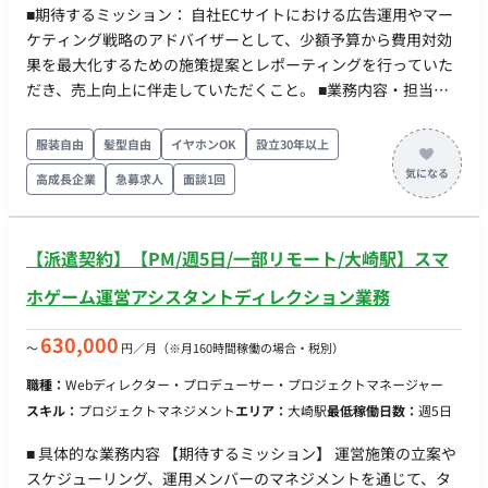
■期待するミッション： 自社ECサイトにおける広告運用やマー
ケティング戦略のアドバイザーとして、少額予算から費用対効
果を最大化するための施策提案とレポーティングを行っていた
だき、売上向上に伴走していただくこと。 ■業務内容・担当工
程： 【要件定義・保守運用】 ・広告運用の方向性や媒体選定に
関するアドバイザリー業務 ・月1回（または週1回で月合計4時
服装自由
髪型自由
イヤホンOK
設立30年以上
間程度）のミーティングを通じた戦略のすり合わせ ・依頼に応
高成長企業
急募求人
面談1回
じた分析業務およびレポート作成 ■チーム体制： ・EC担当者：
1名 ■開発環境： ・プログラミング言語：特になし ・FW：特に
なし ・DB：特になし ・インフラ：特になし ■働き方： ・稼働
【派遣契約】【PM/週5日/一部リモート/大崎駅】スマ
量：週1日程度（月30時間程度を想定） ・リモート稼働：可能
・フレックス稼働：可能
ホゲーム運営アシスタントディレクション業務
630,000
〜
円／月
（※月160時間稼働の場合・税別）
職種：
Webディレクター・プロデューサー・プロジェクトマネージャー
スキル：
プロジェクトマネジメント
エリア：
大崎駅
最低稼働日数：
週5日
■ 具体的な業務内容 【期待するミッション】 運営施策の立案や
スケジューリング、運用メンバーのマネジメントを通じて、タ