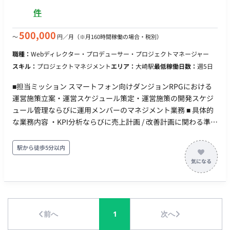
せ作成 / CS対応方針策定 / 不具合発生時の解決主導） 【担当工
件
程】 要件定義・設計・保守運用 【チーム体制】 ・運用メンバ
ー ■ 【働き方】 ・契約形態：派遣契約 （週20時間以上のため、
500,000
〜
円／月
（※月160時間稼働の場合・税別）
社会保険加入必須） ・稼働量：週5日 稼働曜日：月曜日〜金曜
日 稼働時間：9:30〜18:30 ・働き方：一部リモート(大崎駅徒歩
職種：
Webディレクター・プロデューサー・プロジェクトマネージャー
3分) ※週2回程度のリモートワークを想定 ・交通費：別途支給
スキル：
プロジェクトマネジメント
エリア：
大崎駅
最低稼働日数：
週5日
・時給：3,500円～4,000円程度 ※経験・スキルによりご相談 ・
契約期間：随時〜中長期予定 ・その他 月末締め、25日支払い
■担当ミッション スマートフォン向けダンジョンRPGにおける
私服勤務可、PC貸与、1か月程度のキャッチアップ期間はフル
運営施策立案・運営スケジュール策定・運営施策の開発スケジ
出社想定。
ュール管理ならびに運用メンバーのマネジメント業務 ■ 具体的
な業務内容 ・KPI分析ならびに売上計画 / 改善計画に関わる準備
や資料作成 ・年間の運用スケジュールの策定準備/補助 ・運用
チーム内の各種打ち合わせのファシリテート ・運用チームメン
駅から徒歩5分以内
バーのマネジメント業務（タスク管理 / スケジュール管理） ・
運用タイトルで発生する一般的な運用業務全般（お知らせ作成 /
CS対応方針策定 / 不具合発生時の解決主導）
前へ
1
次へ