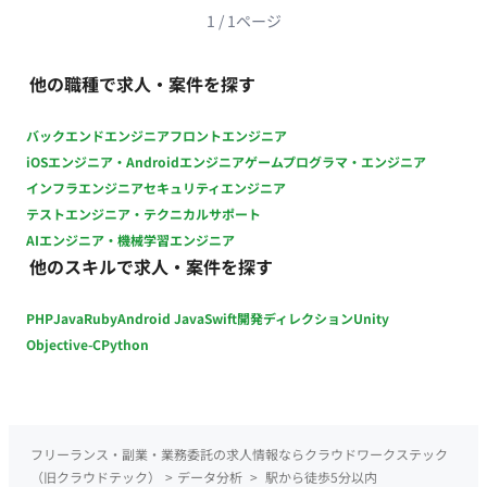
1
/
1
ページ
他の職種で求人・案件を探す
バックエンドエンジニア
フロントエンジニア
iOSエンジニア・Androidエンジニア
ゲームプログラマ・エンジニア
インフラエンジニア
セキュリティエンジニア
テストエンジニア・テクニカルサポート
AIエンジニア・機械学習エンジニア
他のスキルで求人・案件を探す
PHP
Java
Ruby
Android Java
Swift
開発ディレクション
Unity
Objective-C
Python
フリーランス・副業・業務委託の求人情報ならクラウドワークステック
（旧クラウドテック）
>
データ分析
>
駅から徒歩5分以内