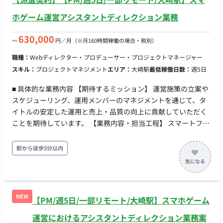
ホゲーム運営アシスタントディレクション業務
630,000
〜
円／月
（※月160時間稼働の場合・税別）
職種：
Webディレクター・プロデューサー・プロジェクトマネージャー
スキル：
プロジェクトマネジメント
エリア：
大崎駅
最低稼働日数：
週5日
■ 具体的な業務内容 【期待するミッション】 運営施策の立案や
スケジューリング、運用メンバーのマネジメントを通じて、タ
イトルの安定した運用と売上・品質の向上に貢献していただく
ことを期待しています。 【業務内容・担当工程】 スマートフォ
ン向けダンジョンRPGの運営施策立案、運営スケジュール策
定、運営施策の開発スケジュール管理、および運用メンバーの
駅から徒歩5分以内
マネジメント業務をご担当いただきます。 具体的な担当業務は
以下の通りです。 ・KPI分析ならびに売上計画 / 改善計画に関わ
る準備や資料作成 ・年間の運用スケジュールの策定準備 / 補助
・運用チーム内の各種打ち合わせのファシリテート ・運用チー
NEW
【PM/週5日/一部リモート/大崎駅】スマホゲーム
ムメンバーのマネジメント業務（タスク管理 / スケジュール管
理） ・運用タイトルで発生する一般的な運用業務全般（お知ら
運営におけるアシスタントディレクション業務案