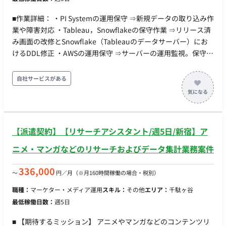
■作業詳細： ・PI Systemの運用保守 ⇒新規データの取り込み作
業や障害対応 ・Tableau，Snowflakeの保守作業 ⇒リリース済
み画面の改修とSnowflake（Tableauのデータサーバー）にお
けるDDL修正 ・AWSの運用保守 ⇒サーバーの運用監視。保守作
業。障害対応 ■期間：2025年1月～ ■勤務地：基本テレワーク
大阪と福島へ出張の可能性あり ■面談回数：1回
自社サービスがある
【派遣契約】【リサーチアシスタント/週5日/新宿】ア
ニメ・マンガなどのリサーチおよびデータ集計業務案件
336,000
〜
円／月
（※月160時間稼働の場合・税別）
職種：
マーケター・メディア運用
スキル：
その他
エリア：
千駄ヶ谷
最低稼働日数：
週5日
■ 【期待するミッション】 アニメやマンガなどのコンテンツリ