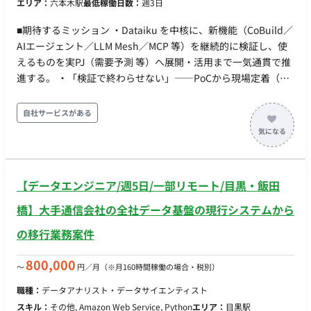
エリア：
六本木駅
最低稼働日数：
週3日
組みを、検証を経たうえで構築する。LLM を用いた抽出の精度
ただけるとありがたいです。
評価と、人の確認を挟む経路の設計を含む。 ・形式知の蓄積設
■期待するミッション ・Dataiku を中核に、新機能（CoBuild／
計（オントロジー／セマンティック／スキル）：抽出した定義
AIエージェント／LLM Mesh／MCP 等）を継続的に検証し、使
を、用語間の関係を持つオントロジー／セマンティックモデル
えるものを実PJ（需要予測 等）へ展開・活用まで一気通貫で推
として整理し、AI が参照・実行できるスキルの形に蓄積して再
進する。 ・「検証で終わらせない」——PoCから現場定着（運
利用可能にする。 ・定義データの取り込み経路の構築：構造化
用・ナレッジ化・横展開）までを自分ごとで完遂する。 ・クラ
された定義を、構文・重複・整合性のチェックを通してから基
イアントの精度・定義に関する質問へ、データに基づきその場
自社サービスがある
盤へ安全に取り込む流れを、コードとして実装する。 ・CI/CD
で答えられる仕組み（回答エージェント）を、新機能を用いて
パイプラインの実装：GitHub Actions で、定義ファイル
構築・展開する。 ■業務内容 ・新機能の継続キャッチアップ・
（YAML）の検証からデータ基盤への反映・デプロイまでを自動
検証：Dataiku のリリース／ベンダーMTG（ベンダー担当窓
化する。 ・構成管理の自動化：Databricks の構成管理
口）から新機能を把握し、当PJでの適用可否を自分で試して見
（Databricks Asset Bundles／DABs）を用い、リソース設定・
【データエンジニア/週5日/一部リモート/目黒・飯田
極め、ナレッジ化する。 ・クライアント質問応答AIの構築・展
AI機能の設定変更をコードで管理・適用する。 ・展開・ナレッ
開：ダッシュボード（Databricks Genie 等）のデータに LM/AI
橋】大手通信会社の全社データ基盤の現行システムから
ジ化：構築した仕組みを他PJへ横展開できる形に整え、手順と
エージェントを接続し、予測値・実績・指標の定義・乖離理由
ハマりどころをドキュメント化する。 ・技術的切り分け支援：
の移行業務案件
を根拠付きで即答させ、現場に定着させる。 ・展開・活用推
基盤側（Databricks）起因と自社実装起因を切り分け、ベンダ
進：検証した機能を需要予測・物流予測・データ基盤運用の各
ー相談の論点・必要情報を整理する。 ※現在弊社経由で10名の
800,000
〜
円／月
（※月160時間稼働の場合・税別）
PJへ横展開し、開発速度と品質を底上げする（月次程度で社内
方に参画いただいている企業様です。 ■求める人物像 ・手作業
共有）。 ・要因分析・ドキュメントの自動化：精度悪化の要因
職種：
データアナリスト・データサイエンティスト
で回っている反映・デプロイを見ると、仕組みに置き換えたく
分析、モデル構築の経緯・状況のドキュメント化を、LLM／自
スキル：
その他, Amazon Web Service, Python
エリア：
目黒駅
なる。 ・資料や人の頭の中にしかないルールを、他の人と機械