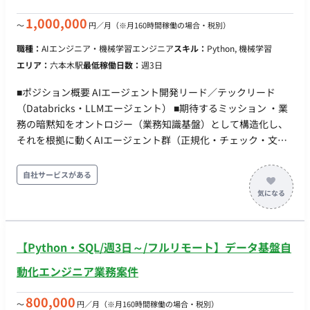
（Excel, SQL, Python/R等を使用）。 ・仮説検証型モデリング
単にツールを操作するだけでなく、仮説に基づいたMMM（マー
1,000,000
〜
円／月
（※月160時間稼働の場合・税別）
ケティング・ミックス・モデリング）等の分析モデルを構築・
職種：
AIエンジニア・機械学習エンジニア
スキル：
Python, 機械学習
実行し、試行錯誤を通じて精度の高いモデルを作り上げる。 ・
エリア：
六本木駅
最低稼働日数：
週3日
分析品質への責任（Quality & Logic Assurance） 数値的なミス
がないことはもちろん、分析結果がビジネスの現実に即してい
■ポジション概要 AIエージェント開発リード／テックリード
るか、論理的な整合性が取れているかまでを含めた品質担保 ビ
（Databricks・LLMエージェント） ■期待するミッション ・業
ジネスインサイトの導出と提言 ・ストーリーテリングと資料作
務の暗黙知をオントロジー（業務知識基盤）として構造化し、
成 分析結果を単なる「数値の報告」で終わらせず、クライアン
それを根拠に動くAIエージェント群（正規化・チェック・文章
トの意思決定を促すための「ストーリー」として構成し、分か
生成）と検証・承認アプリを Databricks 上に構築する。 ・
りやすい提案資料（PowerPoint等）を作成する。 ・インサイ
「作って終わりにしない」——設計・実装から現場での実用テ
自社サービスがある
トの創出 データから「何が起きたか」だけでなく「なぜ起きた
スト・チューニングまでを自分ごとで完遂し、クライアント側
か」「次はどうすべきか」という深い示唆を導き出し、クライ
が自走できる状態に引き渡す。 ・インターンを手足に使い、技
アントのネクストアクションを具体化する。 クライアントコミ
術リードとして開発を前に進める。自分で書くだけでなく、タ
ュニケーション プロジェクトの報告会において、自身の分析パ
スクに割って渡し、レビューして品質を担保する。 ■業務内容
ートに関する報告や質疑応答を主体的に行う。 ■チーム体制 ・
【Python・SQL/週3日～/フルリモート】データ基盤自
・エージェント開発：LLM＋ルールで、確定項目の突合・正誤
複数名 ■業務の流れ アジャイル ■技術要件 ・言語：Python ■開
チェック、記載ルール違反や誤植の検査、商品説明文の生成を
動化エンジニア業務案件
発フェーズと予定 事業拡大フェーズに伴い、人員増を計画して
行うエージェントを実装する。生成結果には根拠と信頼度を付
います。 ■案件の魅力（会社について・サービスについて） ・
与する。 ・オントロジー実装：整理された記載ルール・禁則・
800,000
〜
円／月
（※月160時間稼働の場合・税別）
データサイエンスとビジネスのハイブリッド コンサルタントと