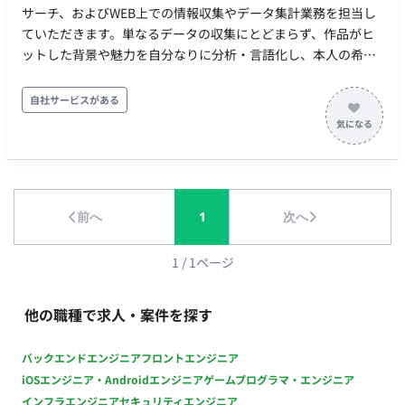
サーチ、およびWEB上での情報収集やデータ集計業務を担当し
ていただきます。単なるデータの収集にとどまらず、作品がヒ
ットした背景や魅力を自分なりに分析・言語化し、本人の希望
やスキルセットに応じて資料作成までを担い、プロジェクトに
貢献していただくことを期待しています。 ■ 【業務内容・担当
自社サービスがある
工程】 【コンテンツリサーチ】 アニメ・マンガなどの各種エン
ターテインメントコンテンツに関するリサーチ業務を行いま
す。 【データ集計・WEBリサーチ】 WEB上での情報リサーチお
よび、収集したデータの集計業務を行います。 【資料作成（相
談可）】 ご本人の希望やスキルセットに応じて、リサーチ結果
前へ
1
次へ
をもとにした資料作成業務が発生する可能性があります。 ■
【働き方】 ・契約形態：派遣契約 （週20時間以上の稼働のた
め、社会保険加入必須 ・ 稼働量：週5日 稼働曜日：平日 稼働時
1
/
1
ページ
間：10:00-19:00(休憩60分) ・ 働き方：常駐(新宿駅徒歩5分) ・
交通費：別途支給 ・時給：2,000円前後 ※スキル・ご経験によ
他の職種で求人・案件を探す
りご相談 ・契約期間：長期 ・募集人数：1名 ・その他 月末締
め、25日支払い ※ご応募いただいた後、別途指定の「コンテン
バックエンドエンジニア
フロントエンジニア
ツヒアリングシート」および「Excelスキルシート」をご提出い
iOSエンジニア・Androidエンジニア
ゲームプログラマ・エンジニア
ただきます。
インフラエンジニア
セキュリティエンジニア