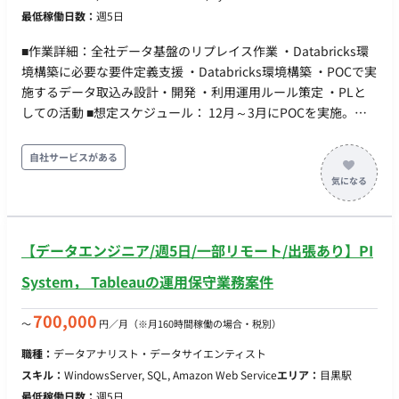
動処理で仕組み化する。 ・技術的切り分け支援：データ基盤
最低稼働日数：
週5日
が使える形に落とすことに面白さを感じる。 ・新しい基盤ツー
（Dataiku／BigQuery）起因と自社開発起因を切り分け、ベン
ル（DABs 等）を知らなくても、ドキュメントを読んで自分で
ダー相談の論点・必要情報を整理する。 ※現在弊社経由で10名
■作業詳細：全社データ基盤のリプレイス作業 ・Databricks環
動かして確かめられる。 「正確に動くこと」に責任を持てる。
の方に参画いただいている企業様です。 ■求める人物像 ・新し
境構築に必要な要件定義支援 ・Databricks環境構築 ・POCで実
壊れたときの切り分けと復旧まで含めて設計できる。 ■働き方
いモデルや機能が出たら、まず自分で動かして試す。「これ使
施するデータ取込み設計・開発 ・利用運用ルール策定 ・PLと
・参画日：即日 ・勤務日数 ：月80時間以上 ・PC貸与(Mac) ・
えそう、試しましょう」と自分から動ける。 ・検証を検証で終
しての活動 ■想定スケジュール： 12月～3月にPOCを実施。
基本フルリモートだが、必要に応じて出社いただけるとありが
わらせず、現場の実PJに載せて成果（数字・定着）まで持って
Databricks環境構築、設計、利用運用ルール策定 ■期間：2024
たいです。
いける。 ・クライアント対応で人が消耗している状況を、技術
年12月～2025年3月 ※以降延長の可能性あり ■勤務地：テレ
自社サービスがある
（AI）で解消することを面白がれる方。 ■働き方 ・参画日：即
ワーク併用（割合：半々程度。目黒もしくは飯田橋) ■面談回
日 ・勤務日数 ：月80時間以上 ・PC貸与(Mac) ・基本フルリモ
数：1回
ートだが、必要に応じて出社いただけるとありがたいです。
【データエンジニア/週5日/一部リモート/出張あり】PI
System， Tableauの運用保守業務案件
700,000
〜
円／月
（※月160時間稼働の場合・税別）
職種：
データアナリスト・データサイエンティスト
スキル：
WindowsServer, SQL, Amazon Web Service
エリア：
目黒駅
最低稼働日数：
週5日