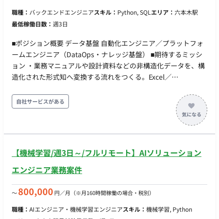
用語の定義を、AIが参照できるデータ構造（セマンティック定
データサイエンティストの両方と協業するため、ビジネス感覚
職種：
バックエンドエンジニア
スキル：
Python, SQL
エリア：
六本木駅
義）として実装し、ルール追加で拡張できる形に保つ。 ・検証
と技術的知見の両方をバランスよく吸収でき、将来的にどちら
最低稼働日数：
週3日
アプリ開発：担当者が承認／差し戻しを行うWebアプリ
のパス（エキスパート/マネジメント）へ進むかの選択肢が広が
（Databricks Apps想定）を実装する。一覧での一括編集、監
ります。 ・柔軟で最先端な分析環境 分析の土台となるのが、
■ポジション概要 データ基盤 自動化エンジニア／プラットフォ
査ログ、手入力モードを含む。 ・データ基盤整備：Delta／
MMMの知見が凝縮された自社開発の分析フレームワークやソリ
ームエンジニア（DataOps・ナレッジ基盤） ■期待するミッシ
Unity Catalog でのデータ取込・カタログ化・権限設計、成果物
ューションです。それに加え、分析環境は常にアップデートさ
ョン ・業務マニュアルや設計資料などの非構造化データを、構
マスタの永続保存とキー設計を行う。 ・タスク分解とインター
れており、Python, Rはもちろん、Juliaといった多様な言語や
造化された形式知へ変換する流れをつくる。Excel／
ンへの割り振り：機能を実装単位に分解してタスク化し、イン
最新の生成AI技術も積極的に活用しています。アナリストは常
PowerPoint／Word／PDF に散在する指標・用語・業務ルール
ターン2〜3名に割り振る。コードレビューと技術的な相談対応
に最適な手法を探求・選択できる環境で、自身のスキルを磨き
を、機械可読な形へ落とし、基盤へ継続的に反映する。 ・形式
自社サービスがある
を担う。 ・技術的切り分け：基盤（Databricks）起因と自社実
続けることができます。 ■リモート稼働について フルリモート
知をオントロジー／セマンティックモデル、AIが参照・実行で
装起因を切り分け、ベンダー相談の論点を整理する。 ※現在弊
も可能だが、出社も可能な方を優先して採用 ■働き方 週4日から
きるスキルの形で蓄積し、人と機械の双方が再利用できる資産
社経由で10名の方に参画いただいている企業様です。 ■求める
稼働可能です。
に育てる。 ・GitHub Actions を軸に、データ基盤
人物像 ・業務のルールが言語化されていない状態から、ヒアリ
（Databricks）の構成管理・デプロイを自動化し、手作業に依
ングとデータで構造を立ち上げることを面白がれる。 ・「AIに
【機械学習/週3日～/フルリモート】AIソリューション
存した反映フローを継続的に回る仕組みへ置き換える。 ・「作
全部やらせる」ではなく、人が承認する前提で、どこまで自動
って終わりにしない」——検証・構築から運用・ナレッジ化・
エンジニア業務案件
化するかを設計から考えられる。 ・自分で手を動かしつつ、イ
他PJへの横展開までを自分ごとで完遂する。 ■業務内容 ・非構
ンターンに渡せる形にタスクを割れる。抱え込まない。 ・属人
造化データの構造化パイプラインの検証・構築：Excel／
800,000
〜
円／月
（※月160時間稼働の場合・税別）
化した業務が仕組みに置き換わっていく過程に、手応えを感じ
PowerPoint／Word／PDF の業務マニュアル・設計資料から、
られる。 ■働き方 ・参画日：即日 ・勤務日数 ：月112時間以上
職種：
AIエンジニア・機械学習エンジニア
スキル：
機械学習, Python
指標・用語・業務ルールを抽出し、構造化データへ変換する仕
・PC貸与(Mac) ・基本フルリモートだが、必要に応じて出社い