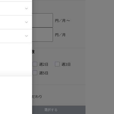
単価
ティブディレク
ジニア
円／月 〜
円／月
イエンティスト
最低稼働日数
週1日
週2日
週3日
週4日
週5日
こだわり
オフィスにこだわり
選択する