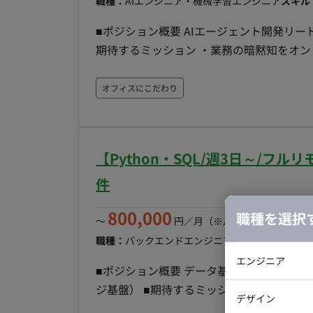
職種：
AIエンジニア・機械学習エンジニア
スキル
■ポジション概要 AIエージェント開発リード／
期待するミッション ・業務の暗黙知をオ
に動くAIエージェント群（正規化・チェック・
築する。 ・「作って終わりにしない」—
オフィスにこだわり
を自分ごとで完遂し、クライアント側が自
技術リードとして開発を前に進める。自分
品質を担保する。 ■業務内容 ・エージェント開発：LLM＋ルールで、確定項目の突合・正誤チェッ
【Python・SQL/週3日～/
ク、記載ルール違反や誤植の検査、商品説
は根拠と信頼度を付与する。 ・オントロ
件
AIが参照できるデータ構造（セマンティ
800,000
職種を選択
つ。 ・検証アプリ開発：担当者が承認／差し戻し
〜
円／月
（※月160時間稼働の場
装する。一覧での一括編集、監査ログ、手入力モ
職種：
バックエンドエンジニア
スキル：
Python, 
Catalog でのデータ取込・カタログ化
エンジニア
■ポジション概要 データ基盤 自動化エンジ
タスク分解とインターンへの割り振り：機
ジ基盤） ■期待するミッション ・業務マニュアルや設計資料などの非構造化データを、構造化され
バックエン
に割り振る。コードレビューと技術的な相談対応
デザイン
た形式知へ変換する流れをつくる。Excel／Po
iOSエンジ