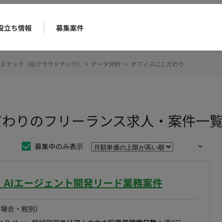
役立ち情報
募集案件
ステック（旧クラウドテック）
>
データ分析
>
オフィスにこだわり
だわりのフリーランス求人・案件一
募集中のみ表示
ト】AIエージェント開発リード業務案件
の場合・税別）