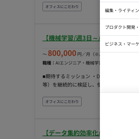
起因と自社実装起因を切り分け、ベンダー相談の論点を整理する
務ルールを、機械可読な形へ落とし、基盤
オフィスにこだわり
画いただいている企業様です。 ■求める人物像 ・業務のルールが言語化されていない状態から、ヒ
Webデザイ
インフラエ
編集・ライティ
ティックモデル、AIが参照・実行できる
アリングとデータで構造を立ち上げることを
テストエン
に育てる。 ・GitHub Actions を軸に
Webコーダ
グラフィッ
承認する前提で、どこまで自動化するかを
プロダクト開発
ラストレー
し、手作業に依存した反映フローを継続的
編集者・翻
ーンに渡せる形にタスクを割れる。抱え込
【機械学習/週3日～/フルリモー
い」——検証・構築から運用・ナレッジ化・他P
Webディ
過程に、手応えを感じられる。 ■働き方 ・参画日：即日 ・勤務日数 ：月112時間以上 ・PC貸与
ビジネス・マーケ
クトマネー
容 ・非構造化データの構造化パイプラインの検証・
(Mac) ・基本フルリモートだが、必要に
800,000
〜
円／月
（※月160時間稼働の場
務マニュアル・設計資料から、指標・用語
マーケター
システムコ
職種：
AIエンジニア・機械学習エンジニア
スキル
を、検証を経たうえで構築する。LLM を
コンサルタ
む。 ・形式知の蓄積設計（オントロジー
■期待するミッション ・Dataiku を中核に、
プロンプト
関係を持つオントロジー／セマンティックモ
等）を継続的に検証し、使えるものを実PJ
に蓄積して再利用可能にする。 ・定義デ
・「検証で終わらせない」——PoCから
重複・整合性のチェックを通してから基盤
完遂する。 ・クライアントの精度・定義
オフィスにこだわり
CI/CD パイプラインの実装：GitHub A
み（回答エージェント）を、新機能を用いて構築・展開する。 ■業
の反映・デプロイまでを自動化する。 ・構成管理の
アップ・検証：Dataiku のリリース／
Asset Bundles／DABs）を用い、
PJでの適用可否を自分で試して見極め、ナ
展開・ナレッジ化：構築した仕組みを他P
【データ集約効率化/月20時間ほ
開：ダッシュボード（Databricks Gen