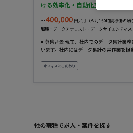
メント化する。 ・技術的切り分け支援：基盤側
績・指標の定義・乖離理由を根拠付きで即
ける効率化・自動化支援案件
ンダー相談の論点・必要情報を整理する。 ※現在弊社経由で10名の方に参画いただいている企業様
た機能を需要予測・物流予測・データ基盤
です。 ■求める人物像 ・手作業で回っている反映・デプロイを見ると、仕組みに置き換えたくな
400,000
（月次程度で社内共有）。 ・要因分析・
〜
円／月
（※月160時間稼働の場
る。 ・資料や人の頭の中にしかないルー
の経緯・状況のドキュメント化を、LLM／
職種：
データアナリスト・データサイエンティス
じる。 ・新しい基盤ツール（DABs 等
タ基盤（Dataiku／BigQuery）起
かめられる。 「正確に動くこと」に責任
■ 募集背景 現在、社内でのデータ集計業
整理する。 ※現在弊社経由で10名の方に参画いただいている企業様です。 ■求める人物像 ・新しい
きる。 ■働き方 ・参画日：即日 ・勤務日数 ：月80時間以上 ・PC貸与(Mac) ・基本フルリモートだ
います。社内にはデータ集計の実作業を担
モデルや機能が出たら、まず自分で動かし
が、必要に応じて出社いただけるとありが
ンジニアが不在の状況です。そのため、体
ける。 ・検証を検証で終わらせず、現場の
め、即戦力としてスポットで貢献いただけるエンジニア
オフィスにこだわり
・クライアント対応で人が消耗している状況を
【期待するミッション】 エンジニアがい
き方 ・参画日：即日 ・勤務日数 ：月80時
特定し、最適な自動化や効率化の仕組みを
応じて出社いただけるとありがたいです。
に削減することに貢献していただきます。 
課題抽出、および効率化・自動化に向けた
設計・実装・テスト・保守運用】 【チーム
作業担当）：1名 【働き方】 ・稼働量：月20時間程度 ※月20時間でのアウトプットの実現可能性
については、面談時に詳細をすり合わせるこ
他の職種で求人・案件を探す
ックス稼働：フルフレックス