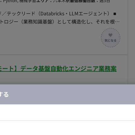
：
Python, 機械学習
エリア：
六本木駅
最低稼働日数：
週3日
テックリード（Databricks・LLMエージェント） ■
ントロジー（業務知識基盤）として構造化し、それを根拠
文章生成）と検証・承認アプリを Databricks 上に構
—設計・実装から現場での実用テスト・チューニングまで
走できる状態に引き渡す。 ・インターンを手足に使い、
で書くだけでなく、タスクに割って渡し、レビューして
フルリモート】データ基盤自動化エンジニア業務案
明文の生成を行うエージェントを実装する。生成結果に
ジー実装：整理された記載ルール・禁則・用語の定義を、
ック定義）として実装し、ルール追加で拡張できる形に保
する
を行うWebアプリ（Databricks Apps想定）を実
合・税別）
ードを含む。 ・データ基盤整備：Delta／Unity
SQL
エリア：
六本木駅
最低稼働日数：
週3日
・権限設計、成果物マスタの永続保存とキー設計を行う。 ・
ニア／プラットフォームエンジニア（DataOps・ナレッ
能を実装単位に分解してタスク化し、インターン2〜3名
ドエンジニア
フロントエンジニア
を担う。 ・技術的切り分け：基盤（Databricks）
werPoint／Word／PDF に散在する指標・用語・業
ニア・Androidエンジニア
ゲームプログラマ・エンジニ