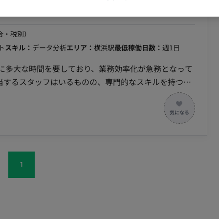
（Databricks）起因と自社実装起因を切り分け、ベ
答させ、現場に定着させる。 ・展開・活用推進：検証し
運用の各PJへ横展開し、開発速度と品質を底上げする
ドキュメントの自動化：精度悪化の要因分析、モデル構築
合・税別）
ルを、他の人と機械が使える形に落とすことに面白さを感
自動処理で仕組み化する。 ・技術的切り分け支援：デー
ト
スキル：
データ分析
エリア：
横浜駅
最低稼働日数：
週1日
）を知らなくても、ドキュメントを読んで自分で動かして確
因と自社開発起因を切り分け、ベンダー相談の論点・必要情報を
を持てる。壊れたときの切り分けと復旧まで含めて設計で
務に多大な時間を要しており、業務効率化が急務となって
当するスタッフはいるものの、専門的なスキルを持つエ
て試す。「これ使えそう、試しましょう」と自分から動
たいです。
制を強化し、迅速なデータ集計・分析環境を整えるた
実PJに載せて成果（数字・定着）まで持っていける。
を2名募集します。 ■ 具体的な業務内容
、技術（AI）で解消することを面白がれる方。 ■働
ない環境において、専門的な知見からデータ集計の課題を
間以上 ・PC貸与(Mac) ・基本フルリモートだが、必要に
提案・構築することで、企業様のデータ集計時間を大幅
【業務内容・担当工程】 社内のデータ集計業務における
システムの提案、構築、運用。 担当工程：【要件定義・
1
体制】 ・マネージャー：1名 ・メンバー（データ集計実
とが可能です。 ・リモート稼働：フルリモート ・フレ