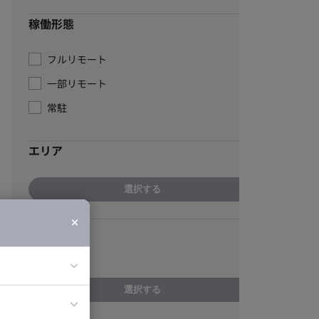
稼働形態
フルリモート
一部リモート
常駐
エリア
選択する
スキル
データ分析
選択する
ア