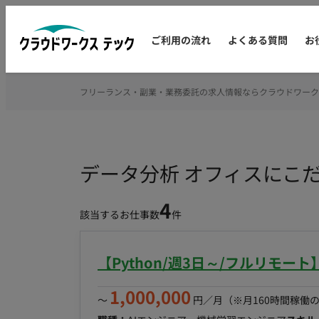
ご利用の流れ
よくある質問
お
フリーランス・副業・業務委託の求人情報ならクラウドワーク
データ分析 オフィスにこ
4
該当するお仕事数
件
【Python/週3日～/フルリモー
1,000,000
〜
円／月
（※月160時間稼働