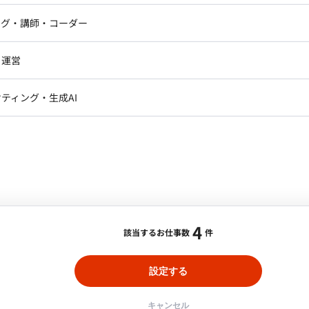
。 ※現在弊社経由で10名の方に参
へ継続的に反映する。 ・形式知をオントロジー／セマン
アートディレクター・クリエイ
ナー・UI/UXデザイナー
ンジニア
セキュリティエンジニア
ング・講師・コーダー
ター
スキルの形で蓄積し、人と機械の双方が再利用できる資産
面白がれる。 ・「AIに全部やらせる」ではなく、人が
ジニア・テクニカルサポート
AIエンジニア・機械学習エン
、データ基盤（Databricks）の構成管理・デプロイを自動化
ー
Webライター
クデザイナー・CGデザイナー・イ
設計から考えられる。 ・自分で手を動かしつつ、インタ
・運営
ター
に回る仕組みへ置き換える。 ・「作って終わりにしな
訳・その他ライター
まない。 ・属人化した業務が仕組みに置き換わっていく
ト】AIソリューションエンジニア業務案件
Jへの横展開までを自分ごとで完遂する。 ■業務内
レクター・プロデューサー・プロジェ
データアナリスト・データサ
ティング・生成AI
ジャー
構築：Excel／PowerPoint／Word／PDF の業
応じて出社いただけるとありがたいです。
合・税別）
・業務ルールを抽出し、構造化データへ変換する仕組み
・メディア運用
DX推進
ンサルタント・ITコンサルタント
：
機械学習, Python
エリア：
六本木駅
最低稼働日数：
週3日
用いた抽出の精度評価と、人の確認を挟む経路の設計を含
ント・企画・セールス
採用・組織開発・制度設計
／セマンティック／スキル）：抽出した定義を、用語間の
新機能（CoBuild／AIエージェント／LLM Mesh／MCP
エンジニアリング
デルとして整理し、AI が参照・実行できるスキルの形
（需要予測 等）へ展開・活用まで一気通貫で推進する。
ータの取り込み経路の構築：構造化された定義を、構文・
現場定着（運用・ナレッジ化・横展開）までを自分ごとで
へ安全に取り込む流れを、コードとして実装する。 ・
に関する質問へ、データに基づきその場で答えられる仕組
4
該当するお仕事数
件
ctions で、定義ファイル（YAML）の検証からデータ基盤へ
務内容 ・新機能の継続キャッチ
自動化：Databricks の構成管理（Databricks
ベンダーMTG（ベンダー担当窓口）から新機能を把握し、当
設定する
リソース設定・AI機能の設定変更をコードで管理・適用する。 ・
レッジ化する。 ・クライアント質問応答AIの構築・展
Jへ横展開できる形に整え、手順とハマりどころをドキュ
ど /フルリモート】社内のデータ集計業務にお
ie 等）のデータに LM/AIエージェントを接続し、予測値・実
キャンセル