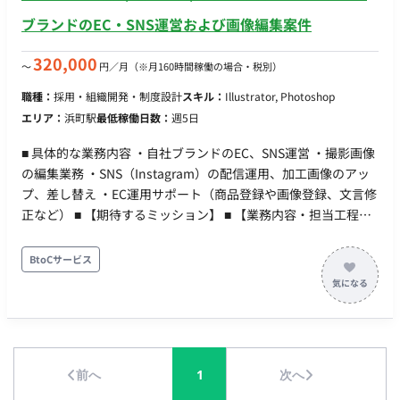
よび設定 プレスリリース対応（月1回程度）：原稿作成、校
ブランドのEC・SNS運営および画像編集案件
正、配信サービスへの入稿・送付 ■チーム体制 マーケティング
部門のメンバーと連携しながら業務を進めていただきます。開
320,000
〜
円／月
（※月160時間稼働の場合・税別）
発チームや経理部門など、他部署とのやり取りも頻繁に発生し
職種：
採用・組織開発・制度設計
スキル：
Illustrator, Photoshop
ます。 ■業務の流れ 日次の在庫チェックやSNS投稿管理、週次
エリア：
浜町駅
最低稼働日数：
週5日
の広告入稿など、各業務のスケジュールに沿って自走していた
だきます。基本的にはチャットツール等での進捗報告を行いな
■ 具体的な業務内容 ・自社ブランドのEC、SNS運営 ・撮影画像
がら進めます。 ■開発環境（言語、FW、DB、インフラ、ツー
の編集業務 ・SNS（Instagram）の配信運用、加工画像のアッ
ル） OS：Windows／Mac ツール：Backlog、Excel（管理表更
プ、差し替え ・EC運用サポート（商品登録や画像登録、文言修
新）、各種SNS管理画面、広告管理画面、チャットツール ■開
正など） ■ 【期待するミッション】 ■ 【業務内容・担当工程】
発フェーズと予定 運用フェーズ（継続的な運用・保守および改
【EC・SNS運営および画像編集業務】 自社ライフスタイルブラ
善） ■案件の魅力 SNS、広告、事務、ディレクションと幅広い
ンドにおけるECサイトの運用サポートや、Instagramを中心と
BtoCサービス
スキルを実務で磨くことができます。 大手サービスの裏側を支
したSNSの配信運用・画像編集をご担当いただきます。 ■ 【使
える、責任感とやりがいのある業務です。 リモートと出社のハ
用ツール】 画像編集：Illustrator, Photoshop SNS：Instagram
イブリッドスタイルで、柔軟な働き方が可能です。 ■リモート
■ 【働き方】 ・ 稼働量：週3～5日（月間100～120時間、原則
稼働について 稼働スタイル：一部リモート（週2～3回出社、残
月～金、1日6.0ｰ7.5時間勤務） ・ リモート稼働：不可（常駐）
りはリモート可） MTG頻度：適宜実施（週数回程度）
・ フレックス稼働：不可
前へ
1
次へ