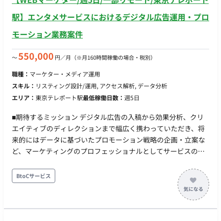
駅】エンタメサービスにおけるデジタル広告運用・プロ
モーション業務案件
550,000
〜
円／月
（※月160時間稼働の場合・税別）
職種：
マーケター・メディア運用
スキル：
リスティング設計/運用, アクセス解析, データ分析
エリア：
東京テレポート駅
最低稼働日数：
週5日
■期待するミッション デジタル広告の入稿から効果分析、クリ
エイティブのディレクションまで幅広く携わっていただき、将
来的にはデータに基づいたプロモーション戦略の企画・立案な
ど、マーケティングのプロフェッショナルとしてサービスのグ
ロースを牽引していただくことを期待しています。 ■担当工程
（業務範囲） まずはご経験に応じて、以下のサポート業務から
BtoCサービス
お任せします。 ・デジタル広告（SNS広告、SEM、アプリ広告
等）の入稿、日々の進捗管理、レポーティング ・広告クリエイ
ティブ（バナー・動画）の制作ディレクション、効果分析 ・各
種データ計測ツールを用いた効果測定と分析サポート ・最新の