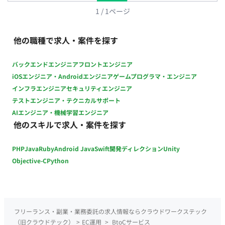
1
/
1
ページ
他の職種で求人・案件を探す
バックエンドエンジニア
フロントエンジニア
iOSエンジニア・Androidエンジニア
ゲームプログラマ・エンジニア
インフラエンジニア
セキュリティエンジニア
テストエンジニア・テクニカルサポート
AIエンジニア・機械学習エンジニア
他のスキルで求人・案件を探す
PHP
Java
Ruby
Android Java
Swift
開発ディレクション
Unity
Objective-C
Python
フリーランス・副業・業務委託の求人情報ならクラウドワークステック
（旧クラウドテック）
>
EC運用
>
BtoCサービス