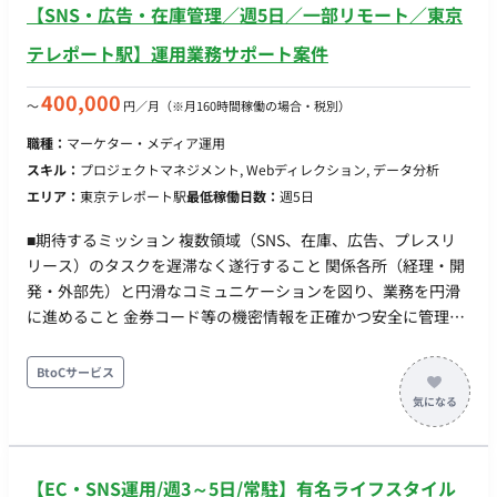
【SNS・広告・在庫管理／週5日／一部リモート／東京
広告媒体やアドテクノロジーの情報収集 （将来的にお任せした
いこと） ・データ分析に基づく広告戦略の立案、予算策定 ・新
テレポート駅】運用業務サポート案件
規広告媒体の選定と導入 ・代理店やメディアとの折衝 ・AIツー
ルなどを活用した広告運用業務の効率化・高度化 ■チーム体制
400,000
〜
円／月
（※月160時間稼働の場合・税別）
マーケティング事業部の少数精鋭チームへの配属となります。
職種：
マーケター・メディア運用
メンバー間で密にコミュニケーションを取りながら業務を進め
スキル：
プロジェクトマネジメント, Webディレクション, データ分析
ています。 ■業務の流れ 日々の数値管理やレポート作成、クリ
エリア：
東京テレポート駅
最低稼働日数：
週5日
エイティブディレクションを行いながら、週1～2日の出社日に
合わせて対面での意思疎通や戦略のすり合わせを行います。 ■
■期待するミッション 複数領域（SNS、在庫、広告、プレスリ
開発フェーズと予定 既存サービスのさらなるグロースフェーズ
リース）のタスクを遅滞なく遂行すること 関係各所（経理・開
におけるプロモーション運用および体制強化 ■案件の魅力 ・急
発・外部先）と円滑なコミュニケーションを図り、業務を円滑
成長中のエンタメサービスを自身のスキルでさらに成長させる
に進めること 金券コード等の機密情報を正確かつ安全に管理す
手応えを感じられます。 ・単なる運用サポートに留まらず、将
ること ■担当工程（業務範囲） 以下の4つの領域を幅広く担当い
来的には戦略立案や予算策定など、マーケターとして一段上の
ただきます。 SNS運用サポート：投稿文作成（簡易なもの）、
BtoCサービス
キャリアアップを目指せる環境です。 ■リモート稼働について
素材整理、外部へのクリエイティブ制作依頼、入稿・投稿後チ
・稼働スタイル：一部リモート（週1～2日の出社日以外はリモ
ェック 金券管理業務：在庫モニタリング、発注計画策定、社内
ートワーク可 ※応相談）
承認取得、取引先への発注、経理連携、開発チームへのコード
連携（Backlog使用） 広告入稿作業：各種広告プラットフォー
【EC・SNS運用/週3～5日/常駐】有名ライフスタイル
ム（Google、TikTok、X、LINE等）への素材・テキスト入稿お