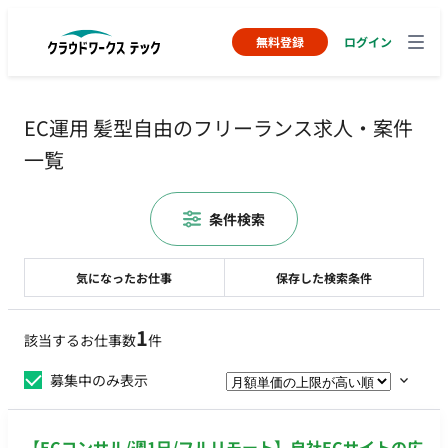
無料登録
ログイン
EC運用 髪型自由のフリーランス求人・案件
一覧
条件検索
気になったお仕事
保存した検索条件
1
該当するお仕事数
件
募集中のみ表示
【ECコンサル/週1日/フルリモート】自社ECサイトの広