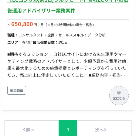
告運用アドバイザリー業務案件
650,800
〜
円／月
（※月160時間稼働の場合・税別）
職種：
コンサルタント・企画・セールス
スキル：
データ分析
エリア：
寺地町
最低稼働日数：
週1日
■期待するミッション： 自社ECサイトにおける広告運用やマー
ケティング戦略のアドバイザーとして、少額予算から費用対効
果を最大化するための施策提案とレポーティングを行っていた
だき、売上向上に伴走していただくこと。 ■業務内容・担当工
程： 【要件定義・保守運用】 ・広告運用の方向性や媒体選定に
関するアドバイザリー業務 ・月1回（または週1回で月合計4時
髪型自由
間程度）のミーティングを通じた戦略のすり合わせ ・依頼に応
じた分析業務およびレポート作成 ■チーム体制： ・EC担当者：
1名 ■開発環境： ・プログラミング言語：特になし ・FW：特に
なし ・DB：特になし ・インフラ：特になし ■働き方： ・稼働
量：週1日程度（月30時間程度を想定） ・リモート稼働：可能
前へ
1
次へ
・フレックス稼働：可能