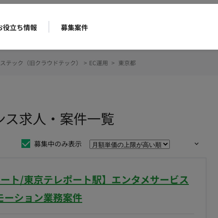
お役立ち情報
募集案件
ステック（旧クラウドテック）
>
EC運用
>
東京都
ランス求人・案件一覧
募集中のみ表示
リモート/東京テレポート駅】エンタメサービス
モーション業務案件