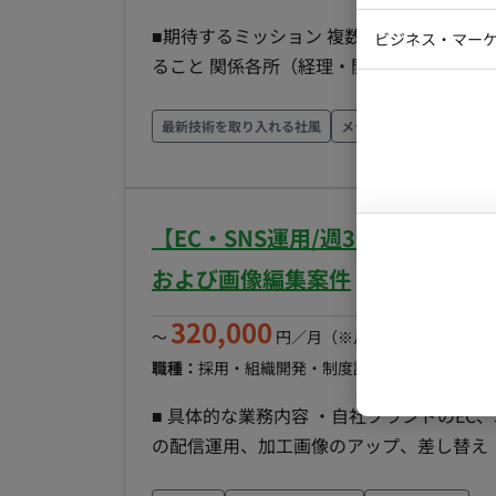
ン運用および体制強化 ■案件の魅力 ・急成長中のエンタメサービスを自身のスキルでさらに成長さ
Webディ
■期待するミッション 複数領域（SNS、在庫、広告、プレスリリース）のタスクを遅滞なく遂行す
ビジネス・マーケ
せる手応えを感じられます。 ・単なる運
クトマネー
ること 関係各所（経理・開発・外部先）と円滑なコミュニケーションを図り、業務を円滑に進める
ど、マーケターとして一段上のキャリアアップを目指せる環境
マーケター
システムコ
こと 金券コード等の機密情報を正確かつ安全に管理すること ■担当工程（業務範囲） 以下の4つの
働スタイル：一部リモート（週1～2日の出
コンサルタ
領域を幅広く担当いただきます。 SNS運用サポート：投稿文作成（簡易なもの）、素材整理、外部
最新技術を取り入れる社風
メディア掲載実績あり
へのクリエイティブ制作依頼、入稿・投稿後チェック 金券管理業務：在庫モニ
プロンプト
策定、社内承認取得、取引先への発注、経理連
告入稿作業：各種広告プラットフォーム（Goo
【EC・SNS運用/週3～5日/常駐
および設定 プレスリリース対応（月1回程度）：原稿作成、校正、配信サービスへの入稿・送付 ■
チーム体制 マーケティング部門のメンバ
および画像編集案件
や経理部門など、他部署とのやり取りも頻繁に発生します。 ■業務の
320,000
SNS投稿管理、週次の広告入稿など、各
〜
円／月
（※月160時間稼働の場
的にはチャットツール等での進捗報告を行いながら進めます。 ■開
職種：
採用・組織開発・制度設計
スキル：
Illust
フラ、ツール） OS：Windows／Mac ツール：Backlog、Excel（管理表更新）、各種SNS管理画
■ 具体的な業務内容 ・自社ブランドのEC、SNS運営 ・撮影画像の編集業務 ・SNS（
面、広告管理画面、チャットツール ■開発フェーズと予定 運用フェーズ（継続的な運用・保守およ
の配信運用、加工画像のアップ、差し替え ・EC運用サポート（商品登録や画像登録、文言修正な
び改善） ■案件の魅力 SNS、広告、事務、ディレクションと幅広いスキルを実務で磨くことができ
ど） ■ 【期待するミッション】 ■ 【業務内容・担当工程】 【EC・SNS運営および画像編集業務】
ます。 大手サービスの裏側を支える、責任感とやりがいのある業務です。 リモートと出社のハイブ