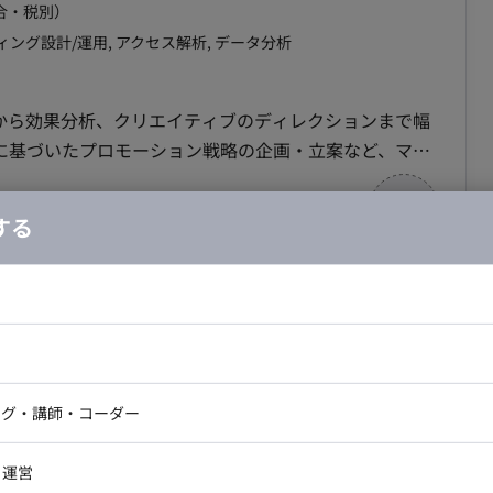
合・税別）
ィング設計/運用, アクセス解析, データ分析
稿から効果分析、クリエイティブのディレクションまで幅
に基づいたプロモーション戦略の企画・立案など、マー
ービスのグロースを牽引していただくことを期待してい
BtoCサービス
する
広告等）の入稿、日々の進捗管理、レポーティング ・広告
ィレクション、効果分析 ・各種データ計測ツールを用い
体やアドテクノロジーの情報収集 （将来的にお任せし
／一部リモート／東京テレポート駅】運用業
の立案、予算策定 ・新規広告媒体の選定と導入 ・代理
ドエンジニア
フロントエンジニア
告運用業務の効率化・高度化 ■チーム体制 マー
ニア・Androidエンジニア
ゲームプログラマ・エンジニ
属となります。メンバー間で密にコミュニケーションを
アートディレクター・クリエイ
ナー・UI/UXデザイナー
ンジニア
セキュリティエンジニア
ング・講師・コーダー
合・税別）
ター
出社日に合わせて対面での意思疎通や戦略のすり合わせを
ジニア・テクニカルサポート
AIエンジニア・機械学習エン
ェクトマネジメント, Webディレクション, データ分析
ー
Webライター
クデザイナー・CGデザイナー・イ
・運営
ター
訳・その他ライター