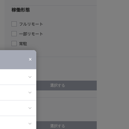
稼働形態
フルリモート
一部リモート
常駐
エリア
東京都
選択する
ア
スキル
ティブディレク
EC運用
ジニア
選択する