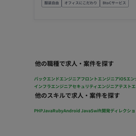
自社ライフスタイルブランドにおけるECサイト
服装自由
オフィスにこだわり
BtoCサービス
リッドスタイルで、柔軟な働き方が可能です。 ■リモート稼働について 稼働スタイル：一
配信運用・画像編集をご担当いただきます。 ■ 【使用ツール】 画像編集：Illustrator, Photosh
ト（
SNS：Instagram ■ 【働き方】 ・ 稼働量：週3～5日（月間100～120時間、原則月～金、1日6.0ｰ
7.5時間勤務） ・ リモート稼働：不可（常
他の職種で求人・案件を探す
バックエンドエンジニア
フロントエンジニア
iOSエン
インフラエンジニア
セキュリティエンジニア
テストエ
他のスキルで求人・案件を探す
PHP
Java
Ruby
Android Java
Swift
開発ディレクショ