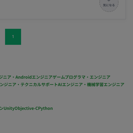
の運用サポートや、Instagramを中心としたSNSの
部リモー
op
週2～3回出社、残りはリモート可） MTG頻度：適宜実施（週数回程度）
駐） ・ フレックス稼働：不可
1
ジニア・Androidエンジニア
ゲームプログラマ・エンジニア
ンジニア・テクニカルサポート
AIエンジニア・機械学習エンジニア
ン
Unity
Objective-C
Python