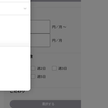
イエンティスト
単価
円／月 〜
円／月
最低稼働日数
週1日
週2日
週3日
週4日
週5日
こだわり
選択する