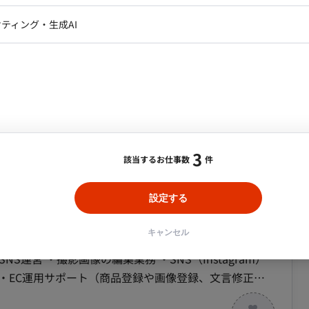
レクター・プロデューサー・プロジェ
データアナリスト・データサ
ティング・生成AI
用サポートに留まらず、将来的には戦略立案や予算策定な
ジャー
です。 ■リモート稼働について ・稼
・メディア運用
DX推進
ンサルタント・ITコンサルタント
社日以外はリモートワーク可 ※応相談）
ント・企画・セールス
採用・組織開発・制度設計
BtoCサービス
タリング、発注計画
エンジニアリング
携、開発チームへのコード連携（Backlog使用） 広
gle、TikTok、X、LINE等）への素材・テキスト入稿
】有名ライフスタイルブランドのEC・SNS運営
3
該当するお仕事数
件
ーと連携しながら業務を進めていただきます。開発チーム
流れ 日次の在庫チェックや
設定する
業務のスケジュールに沿って自走していただきます。基本
合・税別）
発環境（言語、FW、DB、イン
rator, Photoshop
エリア：
浜町駅
最低稼働日数：
週5日
キャンセル
Instagram）