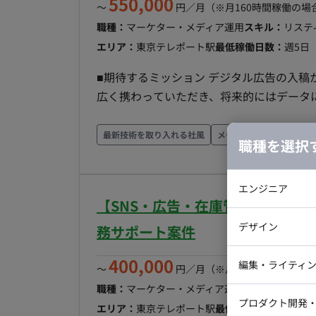
550,000
〜
円／月
（※月160時間稼働の場
職種：
マーケター・メディア運用
スキル：
リステ
エリア：
東京テレポート駅
最低稼働日数：
週5日
■期待するミッション デジタル広告の入
広く携わっていただき、将来的にはデータ
ケティングのプロフェッショナルとしてサ
ます。 ■担当工程（業務範囲） まずはご経験に応じて、以下のサポート業務からお任せします。 ・
最新技術を取り入れる社風
メディア掲載実績あり
職種を選択
デジタル広告（SNS広告、SEM、アプリ
クリエイティブ（バナー・動画）の制作デ
エンジニア
た効果測定と分析サポート ・最新の広告媒
【SNS・広告・在庫管理／週5日
たいこと） ・データ分析に基づく広告戦略
バックエン
デザイン
店やメディアとの折衝 ・AIツールなどを活用した広
務サポート案件
iOSエンジ
ケティング事業部の少数精鋭チームへの配
400,000
Webデザイ
インフラエ
編集・ライティ
取りながら業務を進めています。 ■業務の流れ 日々の数値管理やレポート作成、クリエイティブデ
〜
円／月
（※月160時間稼働の場
ィレクションを行いながら、週1～2日の
テストエン
職種：
マーケター・メディア運用
スキル：
プロジ
Webコーダ
グラフィッ
プロダクト開発
行います。 ■開発フェーズと予定 既存サービスのさらなるグロースフェーズにおけるプロモーショ
エリア：
東京テレポート駅
最低稼働日数：
週5日
ラストレー
編集者・翻