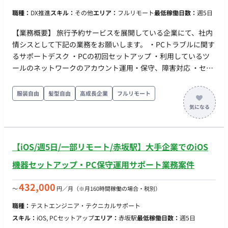
職種：
DX推進
スキル：
その他
エリア：
フルリモート
最低稼働日数：
週5日
【業務概要】 旅行予約サービスを展開している企業にて、社内
情シスとして下記の業務をお願いします。 ・PCトラブルに関す
るサポートデスク ・PCの初回セットアップ ・利用しているツ
ールのネットワークのアカウント運用・保守、障害対応 ・セキ
ュリティ監査・管理 etc. 【就業形態について】 週1日のリモー
トが可能な案件になりますが、 フル出社できる方ですと確度が
服装自由
髪型自由
高成長企業
フルリモート
高くなります。 ◆補足◆ ホテル・航空券等の予約システムサー
ビスを展開している企業での情シス案件となります。 ・時期：
12月〜 ・募集：1名 ・稼働：週5日 ※スキル見合いで週4稼働相
談可 ・出社：週1日リモート可能 ※フル出社できる方ですと確
【iOS/週5日/一部リモート/赤坂駅】大手企業でのiOS
度が高くなります。 ・期間：長期予定 ・時間:9:00～18:00（フ
レックス相談可） ・服装：自由 ・貸与：PC貸与あり
機器セットアップ・PC保守運用サポート業務案件
（WindowsもしくはMac）
432,000
〜
円／月
（※月160時間稼働の場合・税別）
職種：
テストエンジニア・テクニカルサポート
スキル：
iOS, PCセットアップ
エリア：
赤坂駅
最低稼働日数：
週5日