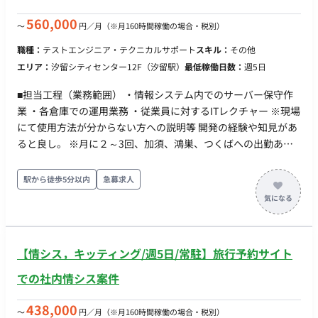
働き方 ・ 稼働量：週5日 ・ リモート稼働：一部リモート（基本
リモート、PC初期設定や本番作業時などは豊洲に出社）
560,000
〜
円／月
（※月160時間稼働の場合・税別）
職種：
テストエンジニア・テクニカルサポート
スキル：
その他
エリア：
汐留シティセンター12F（汐留駅）
最低稼働日数：
週5日
■担当工程（業務範囲） ・情報システム内でのサーバー保守作
業 ・各倉庫での運用業務 ・従業員に対するITレクチャー ※現場
にて使用方法が分からない方への説明等 開発の経験や知見があ
ると良し。 ※月に２～3回、加須、鴻巣、つくばへの出勤あり
週5日出勤 勤務時間：9：00～17：30（残業無しほぼ定時）
【備考】 ・PC貸与
駅から徒歩5分以内
急募求人
【情シス，キッティング/週5日/常駐】旅行予約サイト
での社内情シス案件
438,000
〜
円／月
（※月160時間稼働の場合・税別）