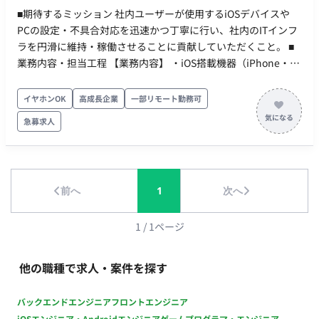
■期待するミッション 社内ユーザーが使用するiOSデバイスや
PCの設定・不具合対応を迅速かつ丁寧に行い、社内のITインフ
ラを円滑に維持・稼働させることに貢献していただくこと。 ■
業務内容・担当工程 【業務内容】 ・iOS搭載機器（iPhone・
iPad）のOSアップデート、各種アプリのセットアップなどのキ
ッティング業務（メイン業務） ・クライアントPCの保守運用サ
イヤホンOK
高成長企業
一部リモート勤務可
ポート（付帯業務） ・社内機器の貸出業務およびその管理（付
急募求人
帯業務） 【担当工程】 保守運用 ■働き方 ・稼働量：週5日 ・時
間：8:30～17:30（残業10～20H程度） ・リモート稼働：一部
リモート（月7日までリモート可、週休2日・年末・年始・
GW・SW休暇あり） ・フレックス稼働：不可
前へ
1
次へ
1
/
1
ページ
他の職種で求人・案件を探す
バックエンドエンジニア
フロントエンジニア
iOSエンジニア・Androidエンジニア
ゲームプログラマ・エンジニア