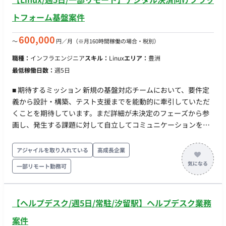
トフォーム基盤案件
600,000
〜
円／月
（※月160時間稼働の場合・税別）
職種：
インフラエンジニア
スキル：
Linux
エリア：
豊洲
最低稼働日数：
週5日
■ 期待するミッション 新規の基盤対応チームにおいて、要件定
義から設計・構築、テスト支援までを能動的に牽引していただ
くことを期待しています。まだ詳細が未決定のフェーズから参
画し、発生する課題に対して自立してコミュニケーションを取
りながら、プロジェクトをスムーズに進行させる役割を担って
いただきます。 ■ 業務内容・担当工程 【デジタル決済向けプラ
アジャイルを取り入れている
高成長企業
ットフォームのインフラ設計・構築・テスト】 ・カード会社向
一部リモート勤務可
け基盤対応チームにおける企画検討および要件定義の支援 ・
Windows環境を中心とした、OS・仮想環境・ミドルウェアの設
計および構築 ・結合テストおよび総合テストの支援 ・（プロジ
【ヘルプデスク/週5日/常駐/汐留駅】ヘルプデスク業務
ェクト序盤）同エンドユーザー様のカードに紐づくインフラ設
計・構築業務 ■インフラ Windows, Linux, VMware, Nutanix ■
案件