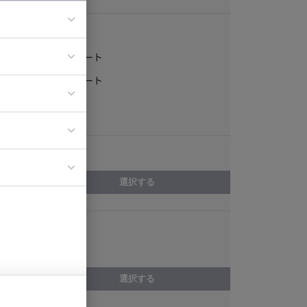
稼働形態
フルリモート
ア
一部リモート
ティブディレク
常駐
ジニア
エリア
イエンティスト
選択する
スキル
ライティング
選択する