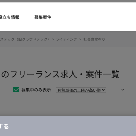
役立ち情報
募集案件
ステック（旧クラウドテック）
>
ライティング
>
社員食堂有り
りのフリーランス求人・案件一覧
募集中のみ表示
仕事は見つかりませんでした。
する