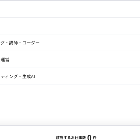
し広い条件設定で検索してみてください。
ドエンジニア
フロントエンジニア
ニア・Androidエンジニア
ゲームプログラマ・エンジニ
アートディレクター・クリエイ
ナー・UI/UXデザイナー
ンジニア
セキュリティエンジニア
ング・講師・コーダー
ター
ジニア・テクニカルサポート
AIエンジニア・機械学習エン
ー
Webライター
クデザイナー・CGデザイナー・イ
ジニア・Androidエンジニア
ゲームプログラマ・エンジニア
・運営
ター
ンジニア・テクニカルサポート
AIエンジニア・機械学習エンジニア
訳・その他ライター
レクター・プロデューサー・プロジェ
データアナリスト・データサ
ティング・生成AI
ジャー
・メディア運用
DX推進
ン
Unity
Objective-C
Python
ンサルタント・ITコンサルタント
ント・企画・セールス
採用・組織開発・制度設計
エンジニアリング
0
該当するお仕事数
件