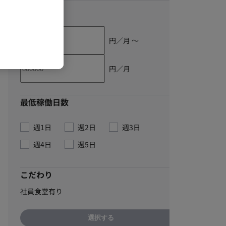
単価
円／月 〜
円／月
最低稼働日数
週1日
週2日
週3日
週4日
週5日
こだわり
社員食堂有り
選択する