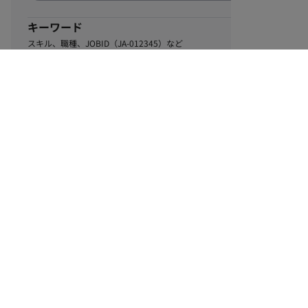
キーワード
スキル、職種、JOBID（JA-012345）など
0
該当するお仕事数
件
この条件で絞り込む
ル
利用規約
個人情報保護方針
サイトマップ