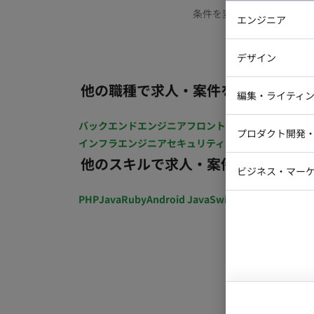
条件を変更するか、もう少
エンジニア
バックエン
デザイン
iOSエンジ
他の職種で求人・案件を探す
Webデザイ
インフラエ
編集・ライティ
テストエン
Webコーダ
グラフィッ
バックエンドエンジニア
フロントエンジニア
iOSエン
プロダクト開発
ラストレー
インフラエンジニア
セキュリティエンジニア
テストエ
編集者・翻
他のスキルで求人・案件を探す
Webディ
ビジネス・マーケ
クトマネー
マーケター
PHP
Java
Ruby
Android Java
Swift
開発ディレクショ
システムコ
コンサルタ
プロンプト