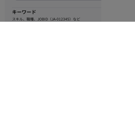
キーワード
スキル、職種、JOBID（JA-012345）など
0
該当するお仕事数
件
この条件で絞り込む
ル
利用規約
個人情報保護方針
サイトマップ