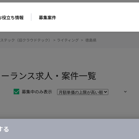
お役立ち情報
募集案件
ステック（旧クラウドテック）
>
ライティング
>
徳島県
リーランス求人・案件一覧
募集中のみ表示
仕事は見つかりませんでした。
する