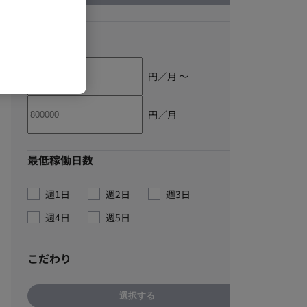
単価
円／月 〜
円／月
最低稼働日数
週1日
週2日
週3日
週4日
週5日
こだわり
選択する