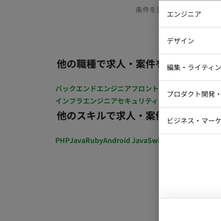
条件を変更するか、もう少
エンジニア
バックエン
デザイン
iOSエンジ
他の職種で求人・案件を探す
Webデザイ
インフラエ
編集・ライティ
テストエン
Webコーダ
グラフィッ
バックエンドエンジニア
フロントエンジニア
iOSエン
プロダクト開発
ラストレー
インフラエンジニア
セキュリティエンジニア
テストエ
編集者・翻
他のスキルで求人・案件を探す
Webディ
ビジネス・マーケ
クトマネー
マーケター
PHP
Java
Ruby
Android Java
Swift
開発ディレクショ
システムコ
コンサルタ
プロンプト