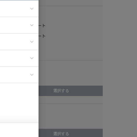
稼働形態
フルリモート
ア
一部リモート
ティブディレク
常駐
ジニア
エリア
イエンティスト
徳島県
選択する
スキル
ライティング
選択する