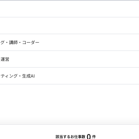
し広い条件設定で検索してみてください。
ドエンジニア
フロントエンジニア
ニア・Androidエンジニア
ゲームプログラマ・エンジニ
アートディレクター・クリエイ
ナー・UI/UXデザイナー
ンジニア
セキュリティエンジニア
ング・講師・コーダー
ター
ジニア・テクニカルサポート
AIエンジニア・機械学習エン
ー
Webライター
クデザイナー・CGデザイナー・イ
ジニア・Androidエンジニア
ゲームプログラマ・エンジニア
・運営
ター
ンジニア・テクニカルサポート
AIエンジニア・機械学習エンジニア
訳・その他ライター
レクター・プロデューサー・プロジェ
データアナリスト・データサ
ティング・生成AI
ジャー
・メディア運用
DX推進
ン
Unity
Objective-C
Python
ンサルタント・ITコンサルタント
ント・企画・セールス
採用・組織開発・制度設計
エンジニアリング
0
該当するお仕事数
件