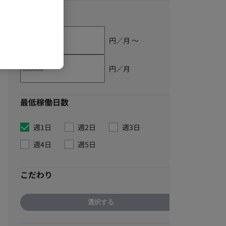
単価
円／月 〜
円／月
最低稼働日数
週1日
週2日
週3日
週4日
週5日
こだわり
選択する