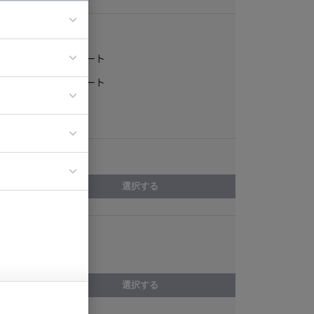
稼働形態
フルリモート
ア
一部リモート
ティブディレク
常駐
ジニア
エリア
イエンティスト
選択する
スキル
ライティング
選択する