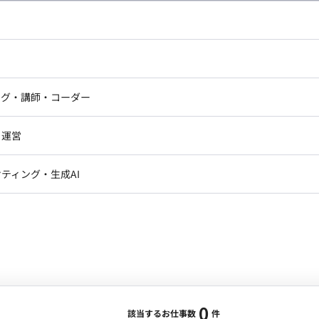
し広い条件設定で検索してみてください。
ドエンジニア
フロントエンジニア
ニア・Androidエンジニア
ゲームプログラマ・エンジニ
アートディレクター・クリエイ
ナー・UI/UXデザイナー
ンジニア
セキュリティエンジニア
ング・講師・コーダー
ター
ジニア・テクニカルサポート
AIエンジニア・機械学習エン
ー
Webライター
クデザイナー・CGデザイナー・イ
ジニア・Androidエンジニア
ゲームプログラマ・エンジニア
・運営
ター
ンジニア・テクニカルサポート
AIエンジニア・機械学習エンジニア
訳・その他ライター
レクター・プロデューサー・プロジェ
データアナリスト・データサ
ティング・生成AI
ジャー
・メディア運用
DX推進
ン
Unity
Objective-C
Python
ンサルタント・ITコンサルタント
ント・企画・セールス
採用・組織開発・制度設計
エンジニアリング
0
該当するお仕事数
件