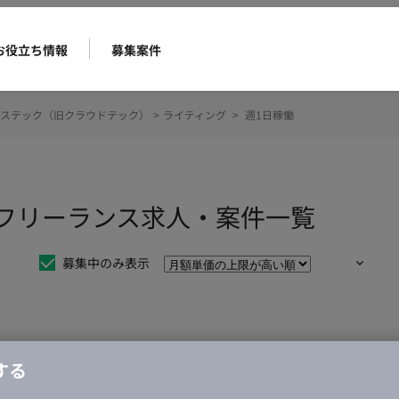
お役立ち情報
募集案件
ステック（旧クラウドテック）
>
ライティング
>
週1日稼働
のフリーランス求人・案件一覧
募集中のみ表示
仕事は見つかりませんでした。
する