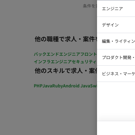
条件を変更するか、もう少
エンジニア
バックエン
デザイン
iOSエンジ
他の職種で求人・案件を探す
Webデザイ
インフラエ
編集・ライティ
テストエン
Webコーダ
グラフィッ
バックエンドエンジニア
フロントエンジニア
iOSエン
プロダクト開発
ラストレー
インフラエンジニア
セキュリティエンジニア
テストエ
編集者・翻
他のスキルで求人・案件を探す
Webディ
ビジネス・マーケ
クトマネー
マーケター
PHP
Java
Ruby
Android Java
Swift
開発ディレクショ
システムコ
コンサルタ
プロンプト