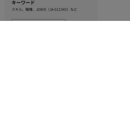
キーワード
スキル、職種、JOBID（JA-012345）など
0
該当するお仕事数
件
この条件で絞り込む
ル
利用規約
個人情報保護方針
サイトマップ