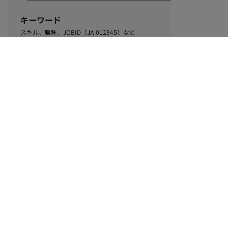
キーワード
スキル、職種、JOBID（JA-012345）など
0
該当するお仕事数
件
この条件で絞り込む
ル
利用規約
個人情報保護方針
サイトマップ