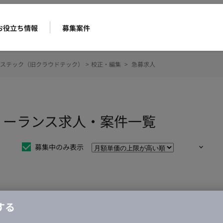
お役立ち情報
募集案件
ステック（旧クラウドテック）
>
校正・編集
>
急募求人
リーランス求人・案件一覧
募集中のみ表示
仕事は見つかりませんでした。
する