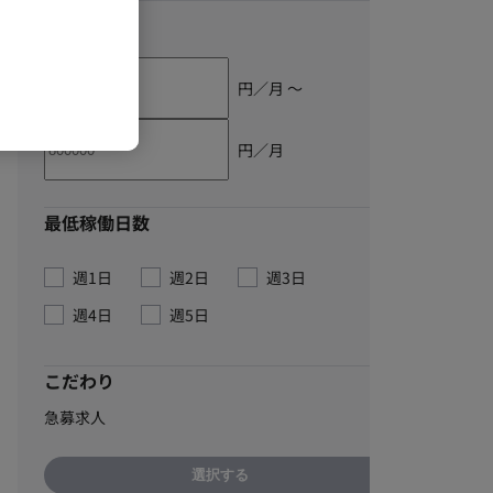
単価
円／月 〜
円／月
最低稼働日数
週1日
週2日
週3日
週4日
週5日
こだわり
急募求人
選択する