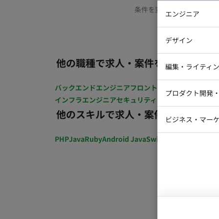
条件を変更するか、もう少
エンジニア
バックエン
デザイン
iOSエンジ
他の職種で求人・案件を探す
Webデザイ
インフラエ
編集・ライティ
テストエン
Webコーダ
グラフィッ
バックエンドエンジニア
フロントエンジニア
iOSエン
プロダクト開発
ラストレー
インフラエンジニア
セキュリティエンジニア
テストエ
編集者・翻
他のスキルで求人・案件を探す
Webディ
ビジネス・マーケ
クトマネー
マーケター
PHP
Java
Ruby
Android Java
Swift
開発ディレクショ
システムコ
コンサルタ
プロンプト