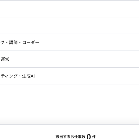
し広い条件設定で検索してみてください。
ドエンジニア
フロントエンジニア
ニア・Androidエンジニア
ゲームプログラマ・エンジニ
アートディレクター・クリエイ
ナー・UI/UXデザイナー
ンジニア
セキュリティエンジニア
ング・講師・コーダー
ター
ジニア・テクニカルサポート
AIエンジニア・機械学習エン
ー
Webライター
クデザイナー・CGデザイナー・イ
ジニア・Androidエンジニア
ゲームプログラマ・エンジニア
・運営
ター
ンジニア・テクニカルサポート
AIエンジニア・機械学習エンジニア
訳・その他ライター
レクター・プロデューサー・プロジェ
データアナリスト・データサ
ティング・生成AI
ジャー
・メディア運用
DX推進
ン
Unity
Objective-C
Python
ンサルタント・ITコンサルタント
ント・企画・セールス
採用・組織開発・制度設計
エンジニアリング
0
該当するお仕事数
件