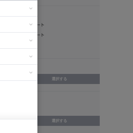
稼働形態
フルリモート
ア
一部リモート
ティブディレク
常駐
ジニア
エリア
イエンティスト
選択する
スキル
校正・編集
選択する