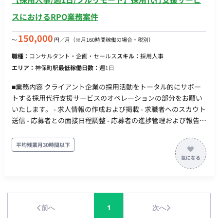
スにおけるRPO業務案件
150,000
〜
円／月
（※月160時間稼働の場合・税別）
職種：
コンサルタント・企画・セールス
スキル：
採用人事
エリア：
神保町駅
最低稼働日数：
週1日
■業務内容 クライアント企業の採用活動をトータル的にサポー
トする採用代行支援サービスのオペレーションの部分をお願い
いたします。 - 求人情報の作成および掲載 - 求職者へのスカウト
送信 - 応募者との面接日程調整 - 応募者の進捗管理および報告 -
応募者フォローアップおよび関連業務 - 内定者フォローアップ
および関連業務 など、その他採用代行支援サービスに関わるサ
平均残業月30時間以下
ービス全般をお任せ致します。 ■稼働条件 ・月32時間 ・フルリ
モート ・平日、以下の時間帯で月～金まで毎日稼働可能な方
前へ
1
次へ