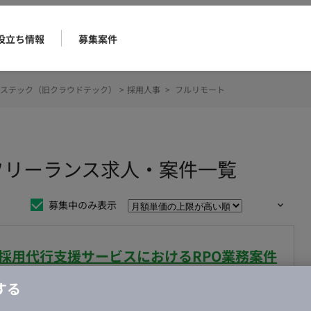
役立ち情報
募集案件
ステック（旧クラウドテック）
>
採用人事
>
フルリモート
フリーランス求人・案件一覧
募集中のみ表示
】採用代行支援サービスにおけるRPO業務案件
する
合・税別）