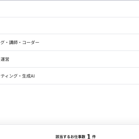
採用人事
エリア：
神保町駅
最低稼働日数：
週1日
をトータル的にサポートする採用代行支援サービスのオペ
ドエンジニア
フロントエンジニア
理および報告 - 応募者フォローアップおよび関連業務 -
ニア・Androidエンジニア
ゲームプログラマ・エンジニ
アートディレクター・クリエイ
る
メディア掲載実績あり
フルリモート
ナー・UI/UXデザイナー
ンジニア
セキュリティエンジニア
ング・講師・コーダー
ター
面談1回
ジニア・テクニカルサポート
AIエンジニア・機械学習エン
ー
Webライター
クデザイナー・CGデザイナー・イ
・運営
ター
訳・その他ライター
レクター・プロデューサー・プロジェ
データアナリスト・データサ
ティング・生成AI
ジャー
1
・メディア運用
DX推進
ンサルタント・ITコンサルタント
ント・企画・セールス
採用・組織開発・制度設計
エンジニアリング
ジニア・Androidエンジニア
ゲームプログラマ・エンジニア
ンジニア・テクニカルサポート
AIエンジニア・機械学習エンジニア
1
該当するお仕事数
件