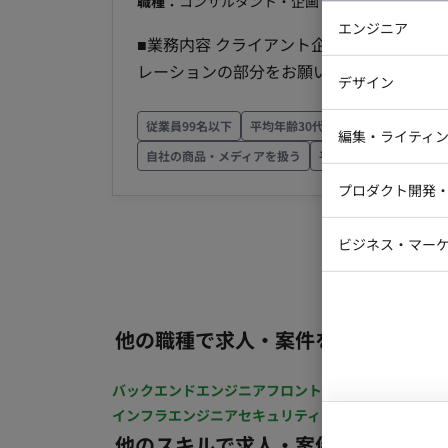
職種：
コンサルタント・企画・セールス
スキル：
エンジニア
■業務内容 クライアント企業の採用活動
バックエン
レーションの部分をお願いいたします。 - 求人情報の作成および掲載 - 求職者へのスカウト送信 -
デザイン
応募者との面接日程調整 - 応募者の進捗管
iOSエンジ
内定者フォローアップおよび関連業務 など、その他採用代行支援サービスに関わるサービス全般を
従業員99名以下
平均年齢30代
自社サービスがあ
Webデザイ
インフラエ
編集・ライティ
お任せ致します。 ■稼働条件 ・月32時間 ・フルリモート ・平日、以下の時間帯で月～金まで毎日
自社の商品・メディアを扱う
平均残業月30時間以下
テストエン
Webコーダ
稼働可能な方
グラフィッ
プロダクト開発
ラストレー
編集者・翻
Webディ
ビジネス・マーケ
クトマネー
マーケター
システムコ
コンサルタ
他の職種で求人・案件を探す
プロンプト
バックエンドエンジニア
フロントエンジニア
iOSエン
インフラエンジニア
セキュリティエンジニア
テストエ
他のスキルで求人・案件を探す