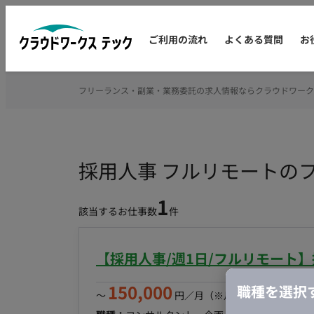
ご利用の流れ
よくある質問
お
フリーランス・副業・業務委託の求人情報ならクラウドワーク
採用人事 フルリモートの
1
該当するお仕事数
件
【採用人事/週1日/フルリモート
150,000
職種を選択
〜
円／月
（※月160時間稼働の場