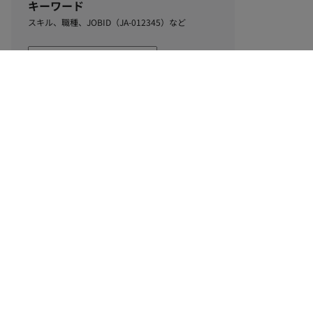
キーワード
スキル、職種、JOBID（JA-012345）など
1
該当するお仕事数
件
この条件で絞り込む
ル
利用規約
個人情報保護方針
サイトマップ