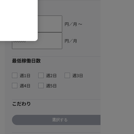
単価
円／月 〜
円／月
最低稼働日数
週1日
週2日
週3日
週4日
週5日
こだわり
選択する