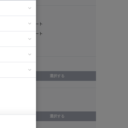
稼働形態
フルリモート
ア
一部リモート
ティブディレク
常駐
ジニア
エリア
イエンティスト
選択する
スキル
採用人事
選択する