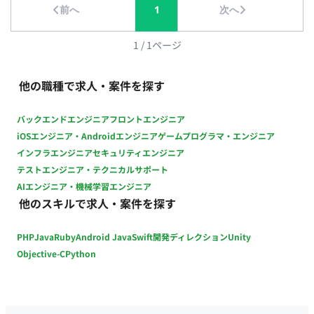
前へ
1
次へ
顧客側：週次定例MTG、課題や依頼に関する随時コミュニケー
ション ■開発環境（言語、FW、DB、インフラ、ツール） OS・
基盤: Windows, Mac, Active Directory, Microsoft Entra ID グル
1
/
1
ページ
ープウェア・クラウド: Microsoft 365, Google Workspace セキ
ュリティ・管理: Microsoft Intune, Microsoft Defender, Skysea
他の職種で求人・案件を探す
Client View スクリプト・自動化: PowerShell, Google Apps
Script, Microsoft Power Platform（Power Automate / Power
バックエンドエンジニア
フロントエンジニア
Apps） コミュニケーション: Microsoft Teams, メール ■開発フ
iOSエンジニア・Androidエンジニア
ゲームプログラマ・エンジニア
ェーズと予定 基盤の導入・設定から構築、運用、継続的な自動
インフラエンジニア
セキュリティエンジニア
化・改善フェーズまで幅広く対応予定です。 ■案件の魅力 構築
テストエンジニア・テクニカルサポート
や運用だけでなく、現場の課題発見から自動化ツールの開発、
AIエンジニア・機械学習エンジニア
業務改善の提案・設計まで幅広く携わることができます。主体
他のスキルで求人・案件を探す
的かつリーダーシップを発揮して成果を出せるやりがいのある
環境です。 ■リモート稼働について 稼働スタイル：一部リモー
PHP
Java
Ruby
Android Java
Swift
開発ディレクション
Unity
ト（週2日出社 / 週3日リモート想定のハイブリッド勤務） MTG
頻度：日次・週次共有、顧客定例（週1回想定） コミュニケー
Objective-C
Python
ションツール：Microsoft Teams、メール 報告方法：日次/週次
の進捗共有およびチャットでの報告 PC貸与有無：貸与あり（詳
細は参画時に案内） ■働き方（時短・フレックス・土日夜間可