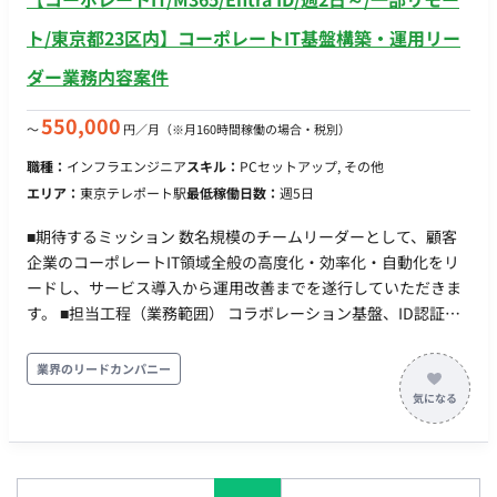
ト/東京都23区内】コーポレートIT基盤構築・運用リー
ダー業務内容案件
550,000
〜
円／月
（※月160時間稼働の場合・税別）
職種：
インフラエンジニア
スキル：
PCセットアップ, その他
エリア：
東京テレポート駅
最低稼働日数：
週5日
■期待するミッション 数名規模のチームリーダーとして、顧客
企業のコーポレートIT領域全般の高度化・効率化・自動化をリ
ードし、サービス導入から運用改善までを遂行していただきま
す。 ■担当工程（業務範囲） コラボレーション基盤、ID認証基
盤、セキュリティ基盤の導入・管理 PC等クライアント端末管理
およびアプリケーション更新管理 PowerShell等を用いた各種運
業界のリードカンパニー
用自動化ツールの開発 社内ユーザーサポートおよびヘルプデス
ク業務 メンバーへの作業指示、進捗管理、品質確認 顧客および
現場との調整、課題解決の推進 ■チーム体制 数名規模のチーム
体制（リーダーとしての役割をご担当いただきます）。 ■業務
の流れ 弊社内：日次・週次の進捗共有、チャットでの随時連絡