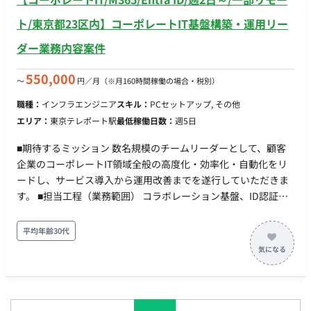
ト/東京都23区内】コーポレートIT基盤構築・運用リー
ダー業務内容案件
550,000
〜
円／月
（※月160時間稼働の場合・税別）
職種：
インフラエンジニア
スキル：
PCセットアップ, その他
エリア：
東京テレポート駅
最低稼働日数：
週5日
■期待するミッション 数名規模のチームリーダーとして、顧客
企業のコーポレートIT領域全般の高度化・効率化・自動化をリ
ードし、サービス導入から運用改善までを遂行していただきま
す。 ■担当工程（業務範囲） コラボレーション基盤、ID認証基
盤、セキュリティ基盤の導入・管理 PC等クライアント端末管理
およびアプリケーション更新管理 PowerShell等を用いた各種運
平均年齢30代
用自動化ツールの開発 社内ユーザーサポートおよびヘルプデス
ク業務 メンバーへの作業指示、進捗管理、品質確認 顧客および
現場との調整、課題解決の推進 ■チーム体制 数名規模のチーム
体制（リーダーとしての役割をご担当いただきます）。 ■業務
の流れ 弊社内：日次・週次の進捗共有、チャットでの随時連絡