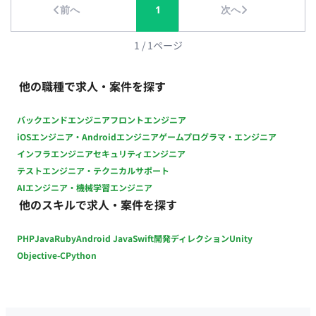
前へ
1
次へ
顧客側：週次定例MTG、課題や依頼に関する随時コミュニケー
ション ■開発環境（言語、FW、DB、インフラ、ツール） OS・
基盤: Windows, Mac, Active Directory, Microsoft Entra ID グル
1
/
1
ページ
ープウェア・クラウド: Microsoft 365, Google Workspace セキ
ュリティ・管理: Microsoft Intune, Microsoft Defender, Skysea
他の職種で求人・案件を探す
Client View スクリプト・自動化: PowerShell, Google Apps
Script, Microsoft Power Platform（Power Automate / Power
バックエンドエンジニア
フロントエンジニア
Apps） コミュニケーション: Microsoft Teams, メール ■開発フ
iOSエンジニア・Androidエンジニア
ゲームプログラマ・エンジニア
ェーズと予定 基盤の導入・設定から構築、運用、継続的な自動
インフラエンジニア
セキュリティエンジニア
化・改善フェーズまで幅広く対応予定です。 ■案件の魅力 構築
テストエンジニア・テクニカルサポート
や運用だけでなく、現場の課題発見から自動化ツールの開発、
AIエンジニア・機械学習エンジニア
業務改善の提案・設計まで幅広く携わることができます。主体
他のスキルで求人・案件を探す
的かつリーダーシップを発揮して成果を出せるやりがいのある
環境です。 ■リモート稼働について 稼働スタイル：一部リモー
PHP
Java
Ruby
Android Java
Swift
開発ディレクション
Unity
ト（週2日出社 / 週3日リモート想定のハイブリッド勤務） MTG
頻度：日次・週次共有、顧客定例（週1回想定） コミュニケー
Objective-C
Python
ションツール：Microsoft Teams、メール 報告方法：日次/週次
の進捗共有およびチャットでの報告 PC貸与有無：貸与あり（詳
細は参画時に案内） ■働き方（時短・フレックス・土日夜間可