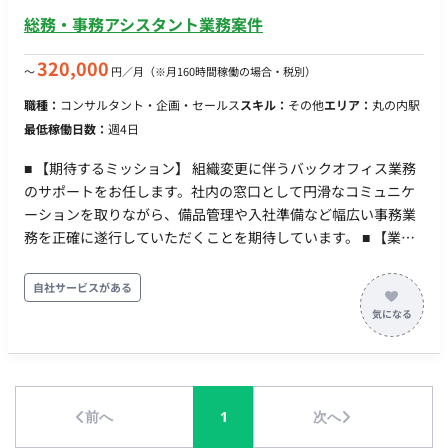
顧客側：週次定例MTG、課題や依頼に関する随時コミュニケー
総務・事務アシスタント業務案件
ション ■開発環境（言語、FW、DB、インフラ、ツール） OS・
基盤: Windows, Mac, Active Directory, Microsoft Entra ID グル
320,000
〜
円／月
（※月160時間稼働の場合・税別）
ープウェア・クラウド: Microsoft 365, Google Workspace セキ
職種：
コンサルタント・企画・セールス
スキル：
その他
エリア：
丸の内駅
ュリティ・管理: Microsoft Intune, Microsoft Defender, Skysea
最低稼働日数：
週4日
Client View スクリプト・自動化: PowerShell, Google Apps
Script, Microsoft Power Platform（Power Automate / Power
■ 【期待するミッション】 組織変更に伴うバックオフィス業務
Apps） コミュニケーション: Microsoft Teams, メール ■開発フ
のサポートをお任します。社内の窓口として円滑なコミュニケ
ェーズと予定 基盤の導入・設定から構築、運用、継続的な自動
ーションを取りながら、備品管理や入社準備など幅広い事務業
化・改善フェーズまで幅広く対応予定です。 ■案件の魅力 構築
務を正確に遂行していただくことを期待しています。 ■ 【業務
や運用だけでなく、現場の課題発見から自動化ツールの開発、
内容】 【備品管理】 備品の購入および購入申請業務 【社内窓
業務改善の提案・設計まで幅広く携わることができます。主体
口業務】 社内の窓口として、各種問い合わせ対応など 【入社準
自社サービスがある
的かつリーダーシップを発揮して成果を出せるやりがいのある
備サポート】 各種ツールの設定やアカウントの付与・設定業務
環境です。 ■リモート稼働について 稼働スタイル：一部リモー
【労務サポート】 労務回りに関するサポート業務（※ご経験が
ト（週2日出社 / 週3日リモート想定のハイブリッド勤務） MTG
ある場合にお任せします） ■ 【チーム体制】 ・正社員：1名 ・
頻度：日次・週次共有、顧客定例（週1回想定） コミュニケー
パート：1名 ■ 【働き方】 ・契約形態：派遣契約 （週20時間以
ションツール：Microsoft Teams、メール 報告方法：日次/週次
上のため、社会保険加入必須） ・稼働量：週4～5日 ・稼働曜
の進捗共有およびチャットでの報告 PC貸与有無：貸与あり（詳
前へ
1
次へ
日：平日 ・稼働時間：9:00〜18:00（※1日6時間以上から柔軟
細は参画時に案内） ■働き方（時短・フレックス・土日夜間可
に対応可、フルタイム歓迎） ・働き方：一部リモート（業務に