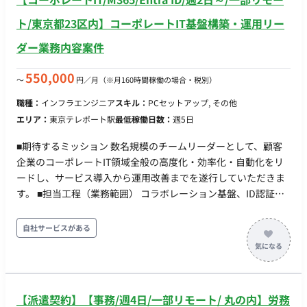
ト/東京都23区内】コーポレートIT基盤構築・運用リー
ダー業務内容案件
550,000
〜
円／月
（※月160時間稼働の場合・税別）
職種：
インフラエンジニア
スキル：
PCセットアップ, その他
エリア：
東京テレポート駅
最低稼働日数：
週5日
■期待するミッション 数名規模のチームリーダーとして、顧客
企業のコーポレートIT領域全般の高度化・効率化・自動化をリ
ードし、サービス導入から運用改善までを遂行していただきま
す。 ■担当工程（業務範囲） コラボレーション基盤、ID認証基
盤、セキュリティ基盤の導入・管理 PC等クライアント端末管理
およびアプリケーション更新管理 PowerShell等を用いた各種運
自社サービスがある
用自動化ツールの開発 社内ユーザーサポートおよびヘルプデス
ク業務 メンバーへの作業指示、進捗管理、品質確認 顧客および
現場との調整、課題解決の推進 ■チーム体制 数名規模のチーム
体制（リーダーとしての役割をご担当いただきます）。 ■業務
【派遣契約】【事務/週4日/一部リモート/ 丸の内】労務
の流れ 弊社内：日次・週次の進捗共有、チャットでの随時連絡