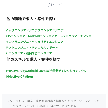
否） 勤務時間：平日 9:30～18:00 時間外勤務・休日稼働：原則
慣れ次第、週1日程度のリモート相談可） エリア：愛知県名古
1
/
1
ページ
なし
屋市中区（丸の内エリア） ・交通費：別途支給 ・時給：1,600
円～1,800円 ※スキル経験によって変動 ・募集人数：1名 ・そ
他の職種で求人・案件を探す
の他 月末締め、25日支払い 開始時期：遅くとも9月開始 面談形
式：対面面談を希望
バックエンドエンジニア
フロントエンジニア
iOSエンジニア・Androidエンジニア
ゲームプログラマ・エンジニア
インフラエンジニア
セキュリティエンジニア
テストエンジニア・テクニカルサポート
AIエンジニア・機械学習エンジニア
他のスキルで求人・案件を探す
PHP
Java
Ruby
Android Java
Swift
開発ディレクション
Unity
Objective-C
Python
フリーランス・副業・業務委託の求人情報ならクラウドワークステック
（旧クラウドテック）
>
総務
>
自社サービスがある