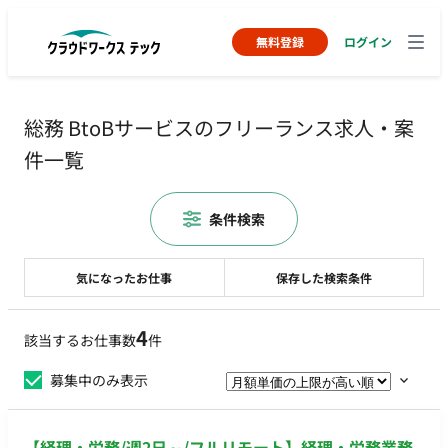
無料登録
ログイン
総務 BtoBサービスのフリーランス求人・案
件一覧
条件検索
気になったお仕事
保存した検索条件
4
該当するお仕事数
件
募集中のみ表示
【経理・労務/週2日～/フルリモート】経理・労務業務