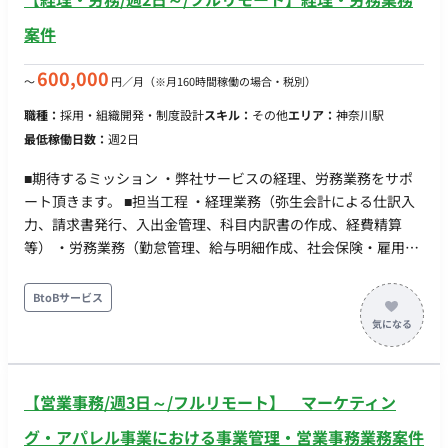
案件
600,000
〜
円／月
（※月160時間稼働の場合・税別）
職種：
採用・組織開発・制度設計
スキル：
その他
エリア：
神奈川駅
最低稼働日数：
週2日
■期待するミッション ・弊社サービスの経理、労務業務をサポ
ート頂きます。 ■担当工程 ・経理業務（弥生会計による仕訳入
力、請求書発行、入出金管理、科目内訳書の作成、経費精算
等） ・労務業務（勤怠管理、給与明細作成、社会保険・雇用保
険の手続き、年末調整補助 等） ■案件の魅力 ・スタートアップ
に特化したクライアント業務に携わることが可能 ・クライアン
BtoBサービス
トの課題、ステージに応じた業務内容を経験に応じて対応可能
■働き方 ・リモートOK ・コミュニケーション：Slack ・オンラ
インツール：Googlemeet
【営業事務/週3日～/フルリモート】 マーケティン
グ・アパレル事業における事業管理・営業事務業務案件