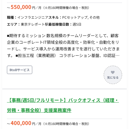
550,000
〜
円／月
（※月160時間稼働の場合・税別）
職種：
インフラエンジニア
スキル：
PCセットアップ, その他
エリア：
東京テレポート駅
最低稼働日数：
週5日
■期待するミッション 数名規模のチームリーダーとして、顧客
企業のコーポレートIT領域全般の高度化・効率化・自動化をリ
ードし、サービス導入から運用改善までを遂行していただきま
す。 ■担当工程（業務範囲） コラボレーション基盤、ID認証基
盤、セキュリティ基盤の導入・管理 PC等クライアント端末管理
およびアプリケーション更新管理 PowerShell等を用いた各種運
BtoBサービス
用自動化ツールの開発 社内ユーザーサポートおよびヘルプデス
ク業務 メンバーへの作業指示、進捗管理、品質確認 顧客および
現場との調整、課題解決の推進 ■チーム体制 数名規模のチーム
体制（リーダーとしての役割をご担当いただきます）。 ■業務
【事務/週5日/フルリモート】バックオフィス（経理・
の流れ 弊社内：日次・週次の進捗共有、チャットでの随時連絡
顧客側：週次定例MTG、課題や依頼に関する随時コミュニケー
労務・事務全般）支援業務案件
ション ■開発環境（言語、FW、DB、インフラ、ツール） OS・
基盤: Windows, Mac, Active Directory, Microsoft Entra ID グル
400,000
〜
円／月
（※月160時間稼働の場合・税別）
ープウェア・クラウド: Microsoft 365, Google Workspace セキ