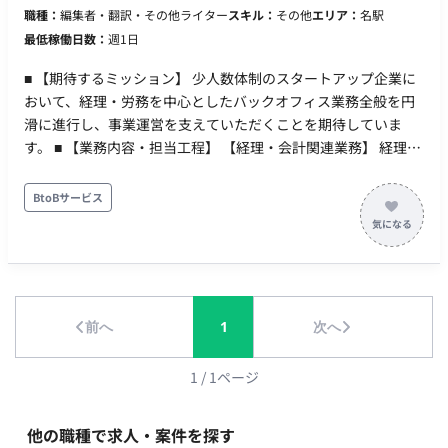
職種：
編集者・翻訳・その他ライター
スキル：
その他
エリア：
名駅
ュリティ・管理: Microsoft Intune, Microsoft Defender, Skysea
最低稼働日数：
週1日
Client View スクリプト・自動化: PowerShell, Google Apps
Script, Microsoft Power Platform（Power Automate / Power
■ 【期待するミッション】 少人数体制のスタートアップ企業に
Apps） コミュニケーション: Microsoft Teams, メール ■開発フ
おいて、経理・労務を中心としたバックオフィス業務全般を円
ェーズと予定 基盤の導入・設定から構築、運用、継続的な自動
滑に進行し、事業運営を支えていただくことを期待していま
化・改善フェーズまで幅広く対応予定です。 ■案件の魅力 構築
す。 ■ 【業務内容・担当工程】 【経理・会計関連業務】 経理・
や運用だけでなく、現場の課題発見から自動化ツールの開発、
お金回りの管理業務や各種経費申請の手続きを行います。 【労
業務改善の提案・設計まで幅広く携わることができます。主体
務・手続き関連業務】 労務関連の各種手続き業務を担当しま
BtoBサービス
的かつリーダーシップを発揮して成果を出せるやりがいのある
す。 【補助金申請・事務手続き業務】 事業で活用する補助金の
環境です。 ■リモート稼働について 稼働スタイル：一部リモー
申請手続きおよびそれに伴う一連の事務対応を行います。 ■
ト（週2日出社 / 週3日リモート想定のハイブリッド勤務） MTG
【働き方】 ・ 稼働量：週3日 ・ リモート稼働：フルリモート
頻度：日次・週次共有、顧客定例（週1回想定） コミュニケー
ションツール：Microsoft Teams、メール 報告方法：日次/週次
の進捗共有およびチャットでの報告 PC貸与有無：貸与あり（詳
前へ
1
次へ
細は参画時に案内） ■働き方（時短・フレックス・土日夜間可
否） 勤務時間：平日 9:30～18:00 時間外勤務・休日稼働：原則
1
/
1
ページ
なし
他の職種で求人・案件を探す