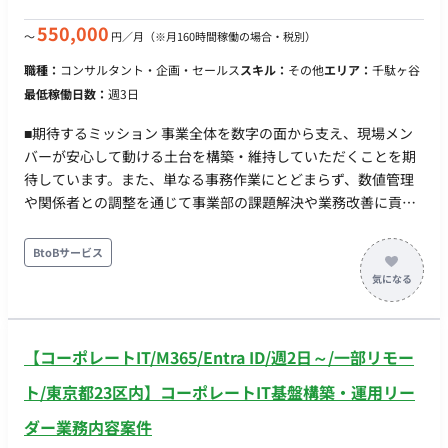
550,000
〜
円／月
（※月160時間稼働の場合・税別）
職種：
コンサルタント・企画・セールス
スキル：
その他
エリア：
千駄ヶ谷
最低稼働日数：
週3日
■期待するミッション 事業全体を数字の面から支え、現場メン
バーが安心して動ける土台を構築・維持していただくことを期
待しています。また、単なる事務作業にとどまらず、数値管理
や関係者との調整を通じて事業部の課題解決や業務改善に貢献
していただきます ■担当工程（業務範囲） ・請求書発行、発注
書作成、入金・支払タイミングの管理 ・PL/CFの管理、案件管
BtoBサービス
理表の精緻化 ・発注/契約状況の管理、契約締結に伴う事務手続
き、各種申請 ・クライアント情報・案件情報の管理 ・各案件の
予算と進捗をトラッキングし、ズレや遅れの兆候を早期に検知
して関係者へ共有する ・売上・利益・入金タイミングなど、事
【コーポレートIT/M365/Entra ID/週2日～/一部リモー
業の数字を理解した上での提案・改善 ・ディビジョンの課題を
特定し、マネジメント・コーポレートと調整して解決を前に進
ト/東京都23区内】コーポレートIT基盤構築・運用リー
める
ダー業務内容案件