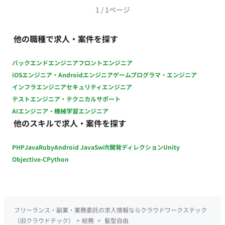
基盤: Windows, Mac, Active Directory, Microsoft Entra ID グル
1
/
1
ページ
ープウェア・クラウド: Microsoft 365, Google Workspace セキ
ュリティ・管理: Microsoft Intune, Microsoft Defender, Skysea
他の職種で求人・案件を探す
Client View スクリプト・自動化: PowerShell, Google Apps
Script, Microsoft Power Platform（Power Automate / Power
バックエンドエンジニア
フロントエンジニア
Apps） コミュニケーション: Microsoft Teams, メール ■開発フ
iOSエンジニア・Androidエンジニア
ゲームプログラマ・エンジニア
ェーズと予定 基盤の導入・設定から構築、運用、継続的な自動
インフラエンジニア
セキュリティエンジニア
化・改善フェーズまで幅広く対応予定です。 ■案件の魅力 構築
テストエンジニア・テクニカルサポート
や運用だけでなく、現場の課題発見から自動化ツールの開発、
AIエンジニア・機械学習エンジニア
業務改善の提案・設計まで幅広く携わることができます。主体
他のスキルで求人・案件を探す
的かつリーダーシップを発揮して成果を出せるやりがいのある
環境です。 ■リモート稼働について 稼働スタイル：一部リモー
PHP
Java
Ruby
Android Java
Swift
開発ディレクション
Unity
ト（週2日出社 / 週3日リモート想定のハイブリッド勤務） MTG
頻度：日次・週次共有、顧客定例（週1回想定） コミュニケー
Objective-C
Python
ションツール：Microsoft Teams、メール 報告方法：日次/週次
の進捗共有およびチャットでの報告 PC貸与有無：貸与あり（詳
細は参画時に案内） ■働き方（時短・フレックス・土日夜間可
否） 勤務時間：平日 9:30～18:00 時間外勤務・休日稼働：原則
フリーランス・副業・業務委託の求人情報ならクラウドワークステック
なし
（旧クラウドテック）
>
総務
>
髪型自由