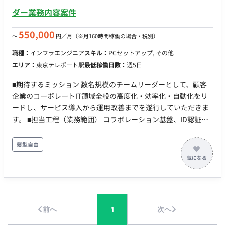
める
ダー業務内容案件
550,000
〜
円／月
（※月160時間稼働の場合・税別）
職種：
インフラエンジニア
スキル：
PCセットアップ, その他
エリア：
東京テレポート駅
最低稼働日数：
週5日
■期待するミッション 数名規模のチームリーダーとして、顧客
企業のコーポレートIT領域全般の高度化・効率化・自動化をリ
ードし、サービス導入から運用改善までを遂行していただきま
す。 ■担当工程（業務範囲） コラボレーション基盤、ID認証基
盤、セキュリティ基盤の導入・管理 PC等クライアント端末管理
およびアプリケーション更新管理 PowerShell等を用いた各種運
髪型自由
用自動化ツールの開発 社内ユーザーサポートおよびヘルプデス
ク業務 メンバーへの作業指示、進捗管理、品質確認 顧客および
現場との調整、課題解決の推進 ■チーム体制 数名規模のチーム
体制（リーダーとしての役割をご担当いただきます）。 ■業務
の流れ 弊社内：日次・週次の進捗共有、チャットでの随時連絡
前へ
1
次へ
顧客側：週次定例MTG、課題や依頼に関する随時コミュニケー
ション ■開発環境（言語、FW、DB、インフラ、ツール） OS・