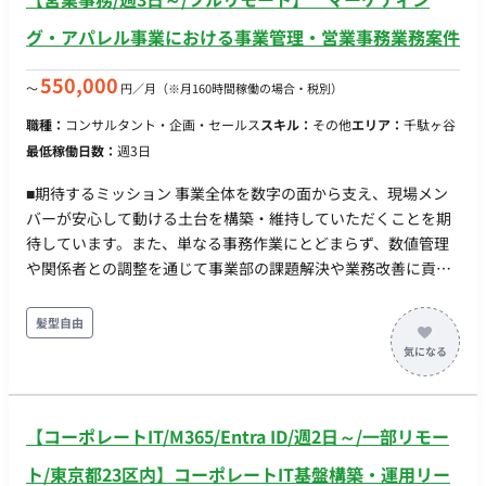
グ・アパレル事業における事業管理・営業事務業務案件
550,000
〜
円／月
（※月160時間稼働の場合・税別）
職種：
コンサルタント・企画・セールス
スキル：
その他
エリア：
千駄ヶ谷
最低稼働日数：
週3日
■期待するミッション 事業全体を数字の面から支え、現場メン
バーが安心して動ける土台を構築・維持していただくことを期
待しています。また、単なる事務作業にとどまらず、数値管理
や関係者との調整を通じて事業部の課題解決や業務改善に貢献
していただきます ■担当工程（業務範囲） ・請求書発行、発注
書作成、入金・支払タイミングの管理 ・PL/CFの管理、案件管
髪型自由
理表の精緻化 ・発注/契約状況の管理、契約締結に伴う事務手続
き、各種申請 ・クライアント情報・案件情報の管理 ・各案件の
予算と進捗をトラッキングし、ズレや遅れの兆候を早期に検知
して関係者へ共有する ・売上・利益・入金タイミングなど、事
【コーポレートIT/M365/Entra ID/週2日～/一部リモー
業の数字を理解した上での提案・改善 ・ディビジョンの課題を
特定し、マネジメント・コーポレートと調整して解決を前に進
ト/東京都23区内】コーポレートIT基盤構築・運用リー