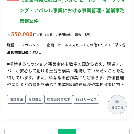
ング・アパレル事業における事業管理・営業事務
業務案件
550,000
〜
円／月
（※月160時間稼働の場合・税別）
職種：
コンサルタント・企画・セールス
スキル：
その他
エリア：
千駄ヶ谷
最低稼働日数：
週3日
■期待するミッション 事業全体を数字の面から支え、現場メン
バーが安心して動ける土台を構築・維持していただくことを期
待しています。また、単なる事務作業にとどまらず、数値管理
や関係者との調整を通じて事業部の課題解決や業務改善に貢献
していただきます ■担当工程（業務範囲） ・請求書発行、発注
書作成、入金・支払タイミングの管理 ・PL/CFの管理、案件管
服装自由
髪型自由
従業員99名以下
BtoBサービス
理表の精緻化 ・発注/契約状況の管理、契約締結に伴う事務手続
き、各種申請 ・クライアント情報・案件情報の管理 ・各案件の
予算と進捗をトラッキングし、ズレや遅れの兆候を早期に検知
して関係者へ共有する ・売上・利益・入金タイミングなど、事
業の数字を理解した上での提案・改善 ・ディビジョンの課題を