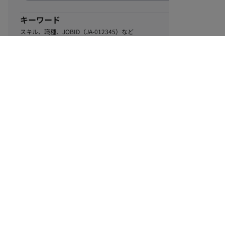
キーワード
スキル、職種、JOBID（JA-012345）など
0
該当するお仕事数
件
この条件で絞り込む
ル
利用規約
個人情報保護方針
サイトマップ