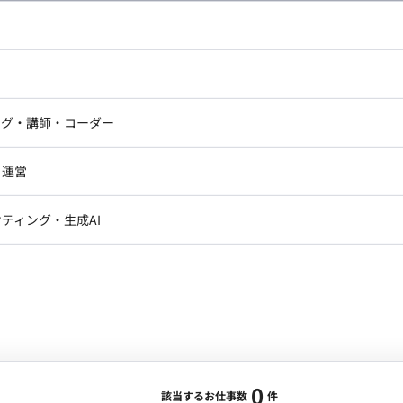
し広い条件設定で検索してみてください。
ドエンジニア
フロントエンジニア
ニア・Androidエンジニア
ゲームプログラマ・エンジニ
アートディレクター・クリエイ
ナー・UI/UXデザイナー
ンジニア
セキュリティエンジニア
ング・講師・コーダー
ター
ジニア・テクニカルサポート
AIエンジニア・機械学習エン
ー
Webライター
クデザイナー・CGデザイナー・イ
ジニア・Androidエンジニア
ゲームプログラマ・エンジニア
・運営
ター
ンジニア・テクニカルサポート
AIエンジニア・機械学習エンジニア
訳・その他ライター
レクター・プロデューサー・プロジェ
データアナリスト・データサ
ティング・生成AI
ジャー
・メディア運用
DX推進
ン
Unity
Objective-C
Python
ンサルタント・ITコンサルタント
ント・企画・セールス
採用・組織開発・制度設計
エンジニアリング
0
該当するお仕事数
件