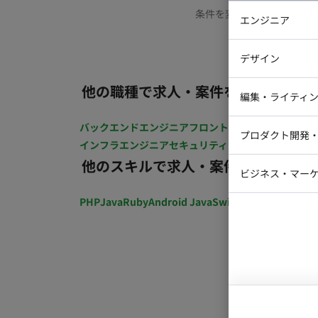
条件を変更するか、もう少
エンジニア
バックエン
デザイン
iOSエンジ
他の職種で求人・案件を探す
Webデザイ
インフラエ
編集・ライティ
テストエン
Webコーダ
グラフィッ
バックエンドエンジニア
フロントエンジニア
iOSエン
プロダクト開発
ラストレー
インフラエンジニア
セキュリティエンジニア
テストエ
編集者・翻
他のスキルで求人・案件を探す
Webディ
ビジネス・マーケ
クトマネー
マーケター
PHP
Java
Ruby
Android Java
Swift
開発ディレクショ
システムコ
コンサルタ
プロンプト