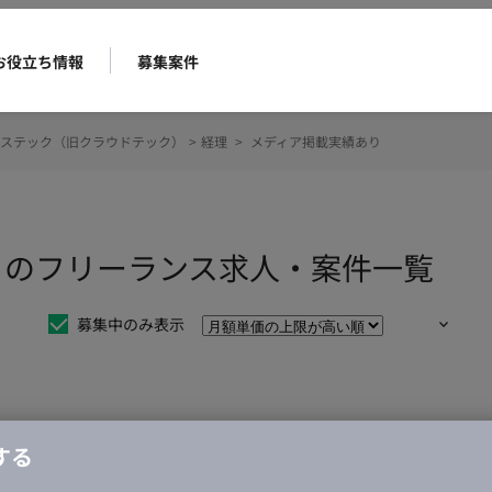
お役立ち情報
募集案件
ステック（旧クラウドテック）
>
経理
>
メディア掲載実績あり
りのフリーランス求人・案件一覧
募集中のみ表示
仕事は見つかりませんでした。
する