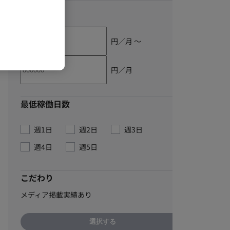
単価
円／月 〜
円／月
最低稼働日数
週1日
週2日
週3日
週4日
週5日
こだわり
メディア掲載実績あり
選択する