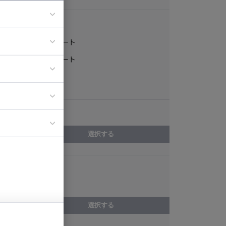
稼働形態
フルリモート
ア
一部リモート
ティブディレク
常駐
ジニア
エリア
イエンティスト
選択する
スキル
経理
選択する