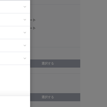
稼働形態
フルリモート
ア
一部リモート
ティブディレク
常駐
ジニア
エリア
イエンティスト
選択する
スキル
経理
選択する