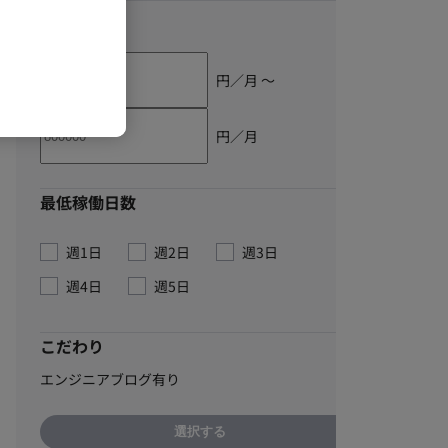
単価
円／月 〜
円／月
最低稼働日数
週1日
週2日
週3日
週4日
週5日
こだわり
エンジニアブログ有り
選択する