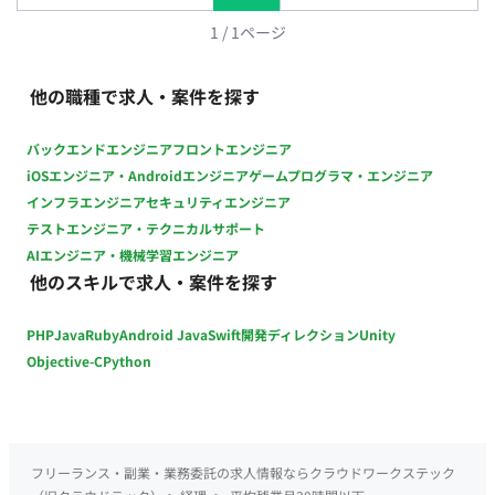
金 ・時間：10:00～19:00（実働8時間/休憩1時間） ※時短
勤務の相談可 働き方：出社日：月・水・金 リモート可能日：
1
/
1
ページ
火・木 残業：基本なし （発生しても30分～1時間／月初5営業
日は1～2時間の可能性あり） お支払時給：1,800円前後（スキ
他の職種で求人・案件を探す
ル・経験により変動あり） 募集人数：複数名 契約期間：長期想
定 その他：月末締め 翌月25日払い ■ こんな方にピッタリ！ ・
バックエンドエンジニア
フロントエンジニア
数字を扱うのが得意で、データ整理・集計が得意な方 ・経営に
iOSエンジニア・Androidエンジニア
ゲームプログラマ・エンジニア
関わるデータ管理・分析に興味がある方 ・美容やスキンケアに
インフラエンジニア
セキュリティエンジニア
興味関心がある方 ・マニュアル通りの業務より、柔軟な対応が
テストエンジニア・テクニカルサポート
できる環境が好きな方 ・「こういう業務もできます」と前向き
AIエンジニア・機械学習エンジニア
に提案できる方
他のスキルで求人・案件を探す
PHP
Java
Ruby
Android Java
Swift
開発ディレクション
Unity
Objective-C
Python
フリーランス・副業・業務委託の求人情報ならクラウドワークステック