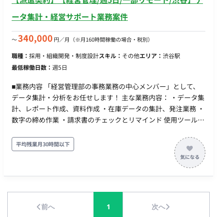
ータ集計・経営サポート業務案件
340,000
〜
円／月
（※月160時間稼働の場合・税別）
職種：
採用・組織開発・制度設計
スキル：
その他
エリア：
渋谷駅
最低稼働日数：
週5日
■業務内容 「経営管理部の事務業務の中心メンバー」として、
データ集計・分析をお任せします！ 主な業務内容： ・データ集
計、レポート作成、資料作成 ・在庫データの集計、発注業務 ・
数字の締め作業 ・請求書のチェックとリマインド 使用ツール：
Googleスプレッドシート（Excelではなく、Google環境） コミ
ュニケーションツール：Slack ■期待すること 上記の既存業務に
平均残業月30時間以下
加え、「こういう業務も対応可能です」と前向きに提案し、業
務の幅を広げられる方を歓迎！ 例） 「この作業を自動化できそ
う」「効率化できる仕組みを作りたい」などの提案 ★ 「決めら
れた業務をこなすだけ」ではなく、成長できるポジションで
す！ ■各種条件・働き方 契約形態：派遣契約（週20時間以上の
前へ
1
次へ
ため、社会保険加入対象） 勤務日数：週5日 ・曜日：平日月～