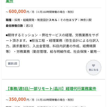
案件
600,000
〜
円／月
（※月160時間稼働の場合・税別）
職種：
採用・組織開発・制度設計
スキル：
その他
エリア：
神奈川駅
最低稼働日数：
週2日
■期待するミッション ・弊社サービスの経理、労務業務をサポ
ート頂きます。 ■担当工程 ・経理業務（弥生会計による仕訳入
力、請求書発行、入出金管理、科目内訳書の作成、経費精算
等） ・労務業務（勤怠管理、給与明細作成、社会保険・雇用保
険の手続き、年末調整補助 等） ■案件の魅力 ・スタートアップ
に特化したクライアント業務に携わることが可能 ・クライアン
面談1回
トの課題、ステージに応じた業務内容を経験に応じて対応可能
■働き方 ・リモートOK ・コミュニケーション：Slack ・オンラ
インツール：Googlemeet
【事務/週5日/一部リモート/品川】経理代行業務案件
350,000
〜
円／月
（※月160時間稼働の場合・税別）