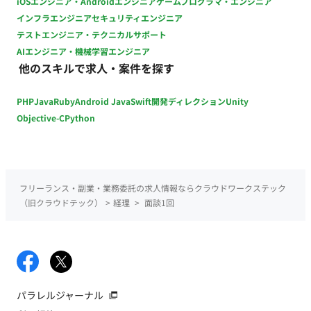
iOSエンジニア・Androidエンジニア
ゲームプログラマ・エンジニア
関わるデータ管理・分析に興味がある方 ・美容やスキンケアに
インフラエンジニア
セキュリティエンジニア
興味関心がある方 ・マニュアル通りの業務より、柔軟な対応が
テストエンジニア・テクニカルサポート
できる環境が好きな方 ・「こういう業務もできます」と前向き
AIエンジニア・機械学習エンジニア
に提案できる方
他のスキルで求人・案件を探す
PHP
Java
Ruby
Android Java
Swift
開発ディレクション
Unity
Objective-C
Python
フリーランス・副業・業務委託の求人情報ならクラウドワークステック
（旧クラウドテック）
>
経理
>
面談1回
パラレルジャーナル