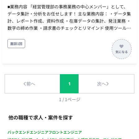
■業務内容 「経営管理部の事務業務の中心メンバー」として、
データ集計・分析をお任せします！ 主な業務内容： ・データ集
計、レポート作成、資料作成 ・在庫データの集計、発注業務 ・
数字の締め作業 ・請求書のチェックとリマインド 使用ツール：
Googleスプレッドシート（Excelではなく、Google環境） コミ
ュニケーションツール：Slack ■期待すること 上記の既存業務に
面談1回
加え、「こういう業務も対応可能です」と前向きに提案し、業
務の幅を広げられる方を歓迎！ 例） 「この作業を自動化できそ
う」「効率化できる仕組みを作りたい」などの提案 ★ 「決めら
れた業務をこなすだけ」ではなく、成長できるポジションで
す！ ■各種条件・働き方 契約形態：派遣契約（週20時間以上の
前へ
1
次へ
ため、社会保険加入対象） 勤務日数：週5日 ・曜日：平日月～
金 ・時間：10:00～19:00（実働8時間/休憩1時間） ※時短
勤務の相談可 働き方：出社日：月・水・金 リモート可能日：
1
/
1
ページ
火・木 残業：基本なし （発生しても30分～1時間／月初5営業
日は1～2時間の可能性あり） お支払時給：1,800円前後（スキ
他の職種で求人・案件を探す
ル・経験により変動あり） 募集人数：複数名 契約期間：長期想
定 その他：月末締め 翌月25日払い ■ こんな方にピッタリ！ ・
バックエンドエンジニア
フロントエンジニア
数字を扱うのが得意で、データ整理・集計が得意な方 ・経営に