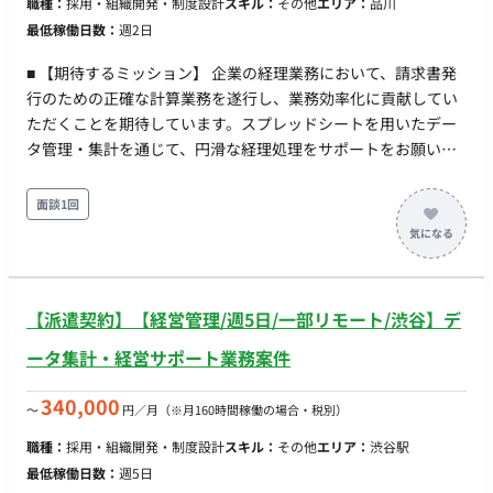
職種：
採用・組織開発・制度設計
スキル：
その他
エリア：
品川
最低稼働日数：
週2日
■ 【期待するミッション】 企業の経理業務において、請求書発
行のための正確な計算業務を遂行し、業務効率化に貢献してい
ただくことを期待しています。スプレッドシートを用いたデー
タ管理・集計を通じて、円滑な経理処理をサポートをお願いい
たします。 ■ 【業務内容・担当工程】 【請求書計算業務】 従業
員の稼働情報や実績データを基に、請求金額を計算します。勤
面談1回
怠情報のまとめ作業や、インセンティブ、キャンセルに伴う複
雑な計算も含まれます。 【グループ間コミュニケーション】 社
長様からの金額に関する問い合わせや質疑応答にChatworkなど
のコミュニケーションツールにて対応します。 ※出社は月1回
【派遣契約】【経営管理/週5日/一部リモート/渋谷】デ
程度 ■補足 ・稼働量：月160時間を想定
ータ集計・経営サポート業務案件
340,000
〜
円／月
（※月160時間稼働の場合・税別）
職種：
採用・組織開発・制度設計
スキル：
その他
エリア：
渋谷駅
最低稼働日数：
週5日