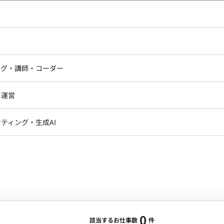
し広い条件設定で検索してみてください。
ドエンジニア
フロントエンジニア
ニア・Androidエンジニア
ゲームプログラマ・エンジニ
アートディレクター・クリエイ
ナー・UI/UXデザイナー
ンジニア
セキュリティエンジニア
ング・講師・コーダー
ター
ジニア・テクニカルサポート
AIエンジニア・機械学習エン
ー
Webライター
クデザイナー・CGデザイナー・イ
ジニア・Androidエンジニア
ゲームプログラマ・エンジニア
・運営
ター
ンジニア・テクニカルサポート
AIエンジニア・機械学習エンジニア
訳・その他ライター
レクター・プロデューサー・プロジェ
データアナリスト・データサ
ティング・生成AI
ジャー
・メディア運用
DX推進
ン
Unity
Objective-C
Python
ンサルタント・ITコンサルタント
ント・企画・セールス
採用・組織開発・制度設計
エンジニアリング
0
該当するお仕事数
件