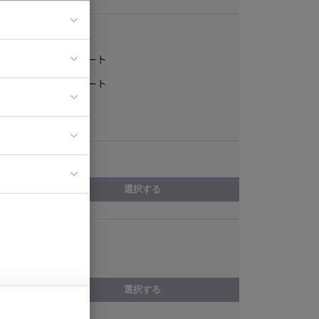
稼働形態
フルリモート
ア
一部リモート
ティブディレク
常駐
ジニア
エリア
イエンティスト
選択する
スキル
法務
選択する