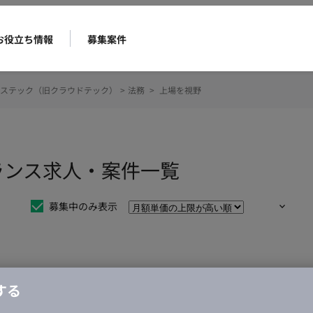
お役立ち情報
募集案件
ステック（旧クラウドテック）
>
法務
>
上場を視野
ランス求人・案件一覧
募集中のみ表示
仕事は見つかりませんでした。
する