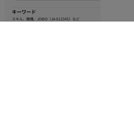
キーワード
スキル、職種、JOBID（JA-012345）など
0
該当するお仕事数
件
この条件で絞り込む
ル
利用規約
個人情報保護方針
サイトマップ