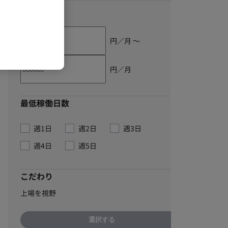
単価
円／月 〜
円／月
最低稼働日数
週1日
週2日
週3日
週4日
週5日
こだわり
上場を視野
選択する