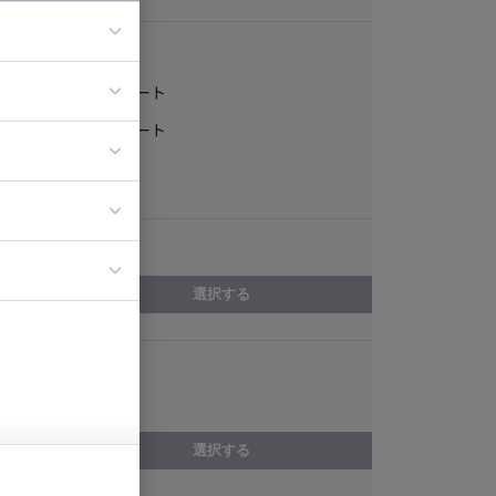
稼働形態
フルリモート
ア
一部リモート
ティブディレク
常駐
ジニア
エリア
イエンティスト
選択する
スキル
法務
選択する