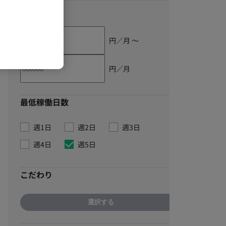
単価
円／月 〜
円／月
最低稼働日数
週1日
週2日
週3日
週4日
週5日
こだわり
選択する