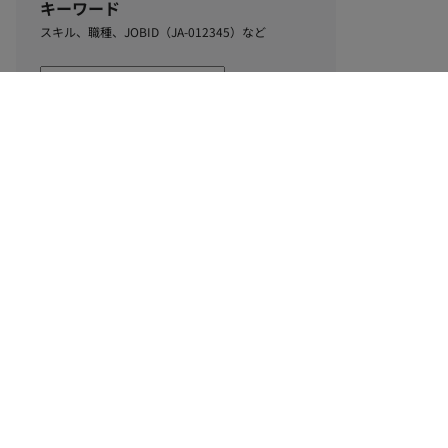
キーワード
スキル、職種、JOBID（JA-012345）など
0
該当するお仕事数
件
この条件で絞り込む
ル
利用規約
個人情報保護方針
サイトマップ