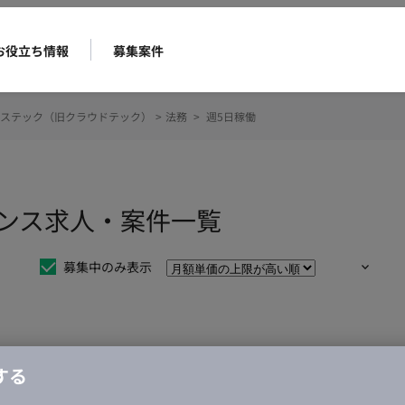
お役立ち情報
募集案件
ステック（旧クラウドテック）
>
法務
>
週5日稼働
ランス求人・案件一覧
募集中のみ表示
仕事は見つかりませんでした。
する