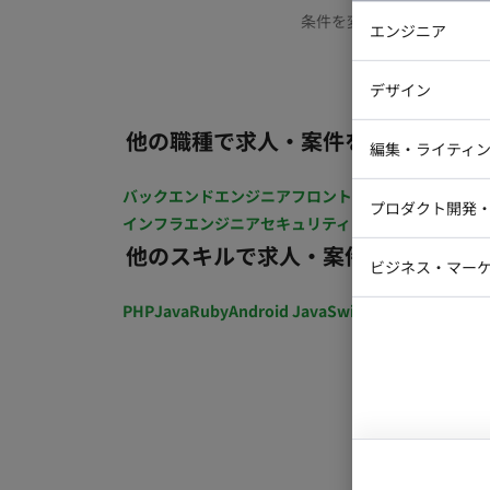
条件を変更するか、もう少
エンジニア
バックエン
デザイン
iOSエンジ
他の職種で求人・案件を探す
Webデザイ
インフラエ
編集・ライティ
テストエン
Webコーダ
グラフィッ
バックエンドエンジニア
フロントエンジニア
iOSエン
プロダクト開発
ラストレー
インフラエンジニア
セキュリティエンジニア
テストエ
編集者・翻
他のスキルで求人・案件を探す
Webディ
ビジネス・マーケ
クトマネー
マーケター
PHP
Java
Ruby
Android Java
Swift
開発ディレクショ
システムコ
コンサルタ
プロンプト