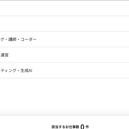
し広い条件設定で検索してみてください。
ドエンジニア
フロントエンジニア
ニア・Androidエンジニア
ゲームプログラマ・エンジニ
アートディレクター・クリエイ
ナー・UI/UXデザイナー
ンジニア
セキュリティエンジニア
ング・講師・コーダー
ター
ジニア・テクニカルサポート
AIエンジニア・機械学習エン
ー
Webライター
クデザイナー・CGデザイナー・イ
ジニア・Androidエンジニア
ゲームプログラマ・エンジニア
・運営
ター
ンジニア・テクニカルサポート
AIエンジニア・機械学習エンジニア
訳・その他ライター
レクター・プロデューサー・プロジェ
データアナリスト・データサ
ティング・生成AI
ジャー
・メディア運用
DX推進
ン
Unity
Objective-C
Python
ンサルタント・ITコンサルタント
ント・企画・セールス
採用・組織開発・制度設計
エンジニアリング
0
該当するお仕事数
件