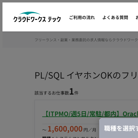
ご利用の流れ
よくある質問
フリーランス・副業・業務委託の求人情報ならクラウドワーク
PL/SQL イヤホンOKの
1
該当するお仕事数
件
【ITPMO/週5日/常駐/都内】Or
1,600,000
職種を選択
〜
円／月
（※月160時間稼働