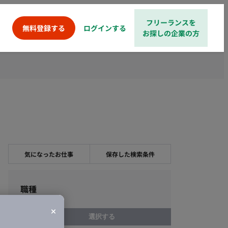
フリーランスを
ログインする
無料登録する
お探しの企業の方
気になったお仕事
保存した検索条件
職種
選択する