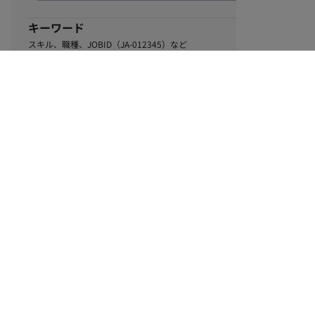
キーワード
スキル、職種、JOBID（JA-012345）など
0
該当するお仕事数
件
この条件で絞り込む
ル
利用規約
個人情報保護方針
サイトマップ