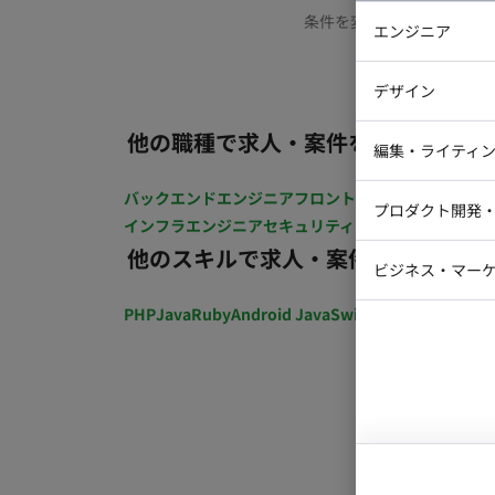
条件を変更するか、もう少
エンジニア
バックエン
デザイン
iOSエンジ
他の職種で求人・案件を探す
Webデザイ
インフラエ
編集・ライティ
テストエン
Webコーダ
グラフィッ
バックエンドエンジニア
フロントエンジニア
iOSエン
プロダクト開発
ラストレー
インフラエンジニア
セキュリティエンジニア
テストエ
編集者・翻
他のスキルで求人・案件を探す
Webディ
ビジネス・マーケ
クトマネー
マーケター
PHP
Java
Ruby
Android Java
Swift
開発ディレクショ
システムコ
コンサルタ
プロンプト