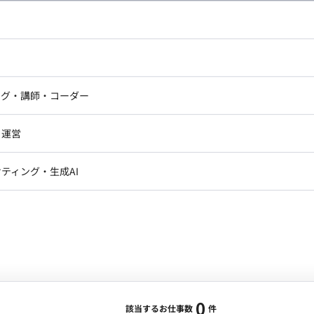
し広い条件設定で検索してみてください。
ドエンジニア
フロントエンジニア
ニア・Androidエンジニア
ゲームプログラマ・エンジニ
アートディレクター・クリエイ
ナー・UI/UXデザイナー
ンジニア
セキュリティエンジニア
ング・講師・コーダー
ター
ジニア・テクニカルサポート
AIエンジニア・機械学習エン
ー
Webライター
クデザイナー・CGデザイナー・イ
ジニア・Androidエンジニア
ゲームプログラマ・エンジニア
・運営
ター
ンジニア・テクニカルサポート
AIエンジニア・機械学習エンジニア
訳・その他ライター
レクター・プロデューサー・プロジェ
データアナリスト・データサ
ティング・生成AI
ジャー
・メディア運用
DX推進
ン
Unity
Objective-C
Python
ンサルタント・ITコンサルタント
ント・企画・セールス
採用・組織開発・制度設計
エンジニアリング
0
該当するお仕事数
件