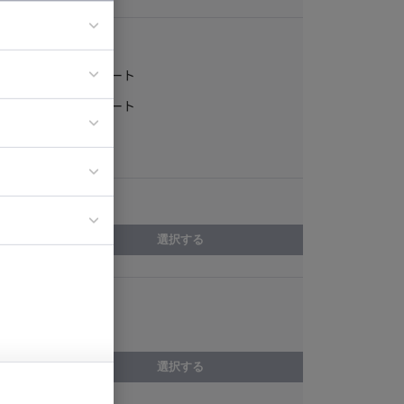
稼働形態
フルリモート
ア
一部リモート
ティブディレク
常駐
ジニア
エリア
イエンティスト
選択する
スキル
PL/SQL
選択する