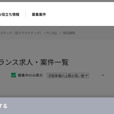
お役立ち情報
募集案件
ステック（旧クラウドテック）
>
PL/SQL
>
受託開発
リーランス求人・案件一覧
募集中のみ表示
仕事は見つかりませんでした。
する