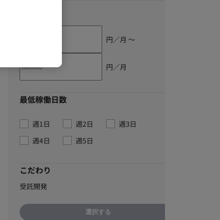
単価
円／月 〜
円／月
最低稼働日数
週1日
週2日
週3日
週4日
週5日
こだわり
受託開発
選択する