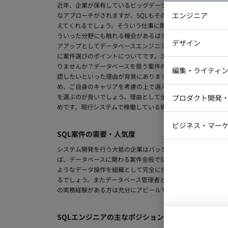
近年、企業が保有しているビッグデータの分析や活用が話題に
エンジニア
なアプローチがされますが、SQLもその手段の1つです。解
えてくれるでしょう。そういう仕事に関われたらやりがいも一
バックエン
ういった分野にも触れる機会があるはずです。また個人情報の
デザイン
アアップとしてデータベースエンジニアへの道もあります。興味
iOSエンジ
に案件選びのポイントについてです。エンジニアを募集する案
りませんか？データベースを扱う案件の場合はその性質上、S
Webデザイ
インフラエ
編集・ライティ
認したいといった理由が背景にあります。経験のある方であれ
テストエン
め、ご自身のキャリアを考慮の上で選んでください。まだ経験
Webコーダ
グラフィッ
を選ぶのが良いでしょう。理由として全くゼロの状態からSQ
プロダクト開発
ラストレー
編集者・翻
めです。現行システムで稼働している構文を確認し調べていく
Webディ
ビジネス・マーケ
クトマネー
SQL案件の需要・人気度
マーケター
システムコ
システム開発を行う大抵の企業はバックエンドにデータベース
ば、データベースに関わる案件全般でSQLを習得していること
コンサルタ
ようなデータ操作を組織として完全に分離しているケースもあ
プロンプト
るでしょう。またデータベース管理者といった案件は人気・需
の実務経験がある方は充分にアピールできるポイントなので、
SQLエンジニアの主なポジションとフレームワーク