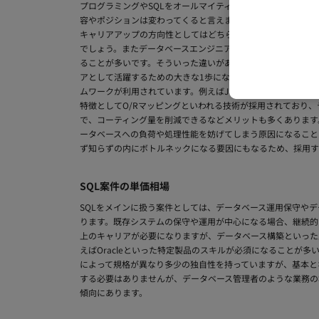
プログラミングやSQLをオールマイティに経験を積みたいの
容やポジションは変わってくると言えます。前者であればシス
キャリアアップの方向性としてはどちらも最初はプログラマー
でしょう。またデータベースエンジニアは少数精鋭で編成され
ることが多いです。そういった違いがあるのも忘れないように
アとして活躍するための大きな1歩になります。 また、アプリ
ムワークが利用されています。例えばJavaの場合、「MyBati
特徴としてO/Rマッピングといわれる技術が採用されており
で、コーティング量を削減できるなどメリットも多くあります
ータベースへの負荷や処理性能を妨げてしまう原因になること
ず知らずの内にボトルネックになる要因にもなるため、採用す
SQL案件の単価相場
SQLをメインに扱う案件としては、データベース運用保守やデ
ります。既存システムの保守や運用が中心になる場合、継続的
上のキャリアが必要になりますが、データベース構築といった
えばOracleといった特定製品のスキルが必須になることが
によって規格が異なり多少の独自性を持っていますが、基本と
する必要はありませんが、データベース管理者のような業務の
傾向にあります。