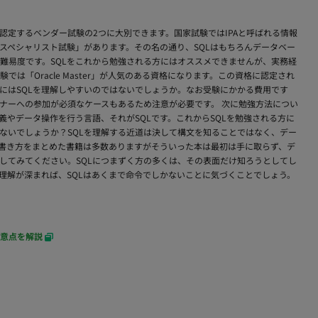
認定するベンダー試験の2つに大別できます。国家試験ではIPAと呼ばれる情報
スペシャリスト試験」があります。その名の通り、SQLはもちろんデータベー
難易度です。SQLをこれから勉強される方にはオススメできませんが、実務経
は「Oracle Master」が人気のある資格になります。この資格に認定され
方にはSQLを理解しやすいのではないでしょうか。なお受験にかかる費用です
ナーへの参加が必須なケースもあるため注意が必要です。 次に勉強方法につい
やデータ操作を行う言語、それがSQLです。これからSQLを勉強される方に
ないでしょうか？SQLを理解する近道は決して構文を知ることではなく、デー
の書き方をまとめた書籍は多数ありますがそういった本は最初は手に取らず、デ
してみてください。SQLにつまずく方の多くは、その表面だけ知ろうとしてし
理解が深まれば、SQLはあくまで命令でしかないことに気づくことでしょう。
意点を解説