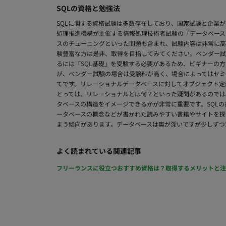
SQLの資格と勉強法
SQLに関する資格試験は多数存在しており、国家試験と企業が
処理推進機構が主催する情報処理技術者試験の「データベース
スのチューニングといった問題も含まれ、試験内容は非常に高
験豊富な方は是非、取得を目指してみてください。ベンダー試験で
るには「SQL基礎」を受験する必要があるため、ビギナーの
が、ベンダー試験の場合は受験料が高く、場合によってはセミ
てです。リレーショナルデータベースに対してオブジェクト定義
とっては、リレーショナルとは何？といった疑問があるのでは
タベースの構造をイメージできるかが非常に重要です。SQL
ータベースの概念などが書かれた読みやすい書籍やサイトを探
まう傾向があります。データベースは奥が深いですが少しずつ
よく読まれている関連記事
フリーランスに役立つおすすめ資格は？取得するメリットと注