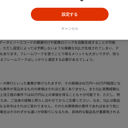
か、それともデータベースの導入や設計に興味があるのか、によって狙う業務内
テムエンジニア、後者はデータベースエンジニアといった職種で呼ばれます。
として経験を積み、ご自身の選択や仕事環境によって枝分かれすることになる
設定する
ることが多い反面、システムエンジニアはクライアントや多数の技術者に関わ
してください。いずれにしてもSQLを知りデータに強くなることは、エンジニ
キャンセル
ケーションとデータベース間のSQL操作において、言語によって様々なフレー
s」や「Hibernate」のようなフレームワークが現場ではよく使われています。
、データとソースコードの関連付けや変換ロジックを自動生成することが可能
。ただし設定によっては予期しないような複雑なSQLが生成されてしまい、デ
もあります。フレームワークを使うことで得るメリットも大きいですが、知ら
るフレームワークはしっかりと選定する必要があるでしょう。
ータ移行といった業務が挙げられますが、その相場は40万円〜60万円程度にな
な案件が見込めるものの単価はそれほど高くありません。またSQL実務経験以
上流工程の案件では80万円以上の単価を得ることも十分可能です。ただし、例
多いため、ご自身の経験と照らし合わせてからご応募ください。なお、SQLは製品
なる命令はそれほど変わりません。そのため開発側の案件であればあまり気に
場合はそのわずかな違いが命取りになるため、具体的な製品名が重要視される