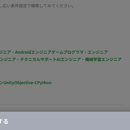
し広い条件設定で検索してみてください。
ジニア・Androidエンジニア
ゲームプログラマ・エンジニア
ンジニア・テクニカルサポート
AIエンジニア・機械学習エンジニア
ン
Unity
Objective-C
Python
する