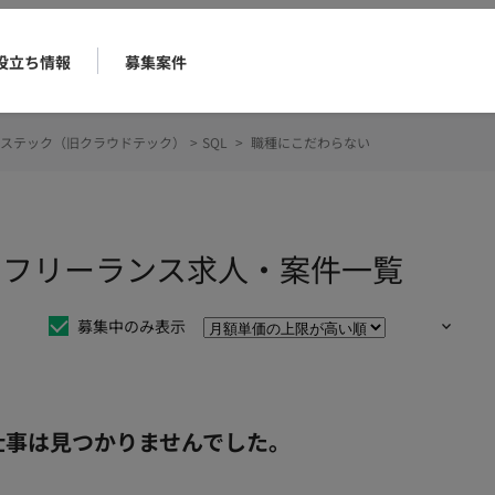
役立ち情報
募集案件
ステック（旧クラウドテック）
>
SQL
>
職種にこだわらない
いのフリーランス求人・案件一覧
募集中のみ表示
仕事は見つかりませんでした。