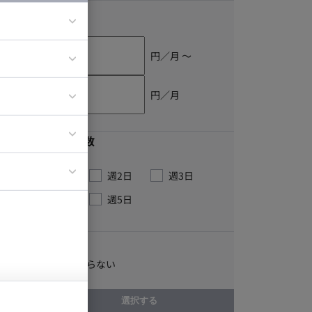
単価
円／月 〜
ア
ティブディレク
円／月
ジニア
最低稼働日数
イエンティスト
週1日
週2日
週3日
週4日
週5日
こだわり
職種にこだわらない
選択する