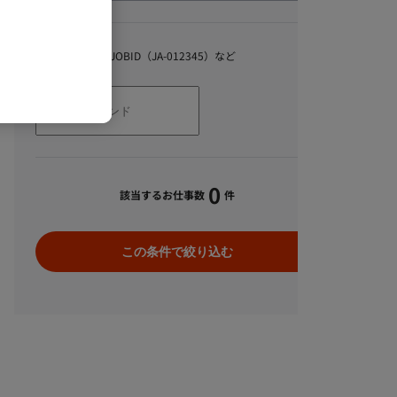
キーワード
スキル、職種、JOBID（JA-012345）など
0
該当するお仕事数
件
この条件で絞り込む