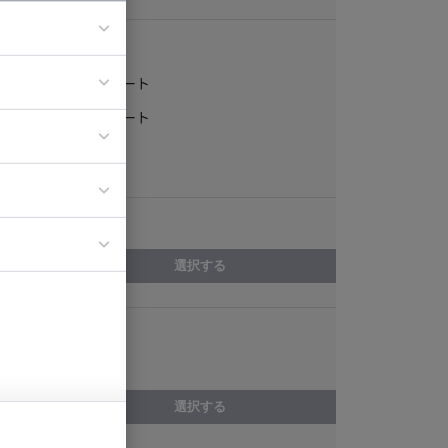
稼働形態
フルリモート
ア
一部リモート
ティブディレク
常駐
ジニア
エリア
イエンティスト
選択する
スキル
ASP.NET MVC
選択する