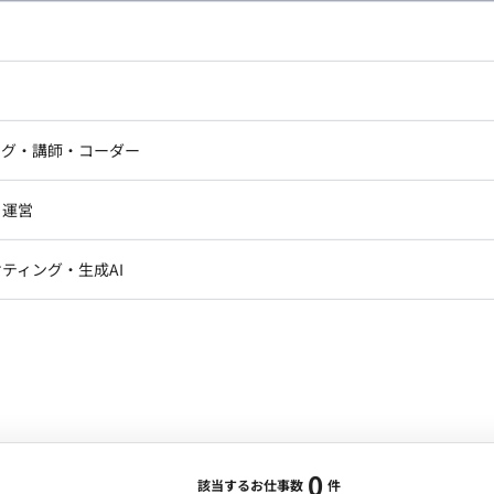
し広い条件設定で検索してみてください。
ドエンジニア
フロントエンジニア
ニア・Androidエンジニア
ゲームプログラマ・エンジニ
アートディレクター・クリエイ
ナー・UI/UXデザイナー
ンジニア
セキュリティエンジニア
ング・講師・コーダー
ター
ジニア・テクニカルサポート
AIエンジニア・機械学習エン
ー
Webライター
クデザイナー・CGデザイナー・イ
ジニア・Androidエンジニア
ゲームプログラマ・エンジニア
・運営
ター
ンジニア・テクニカルサポート
AIエンジニア・機械学習エンジニア
訳・その他ライター
レクター・プロデューサー・プロジェ
データアナリスト・データサ
ティング・生成AI
ジャー
・メディア運用
DX推進
ン
Unity
Objective-C
Python
ンサルタント・ITコンサルタント
ント・企画・セールス
採用・組織開発・制度設計
エンジニアリング
0
該当するお仕事数
件