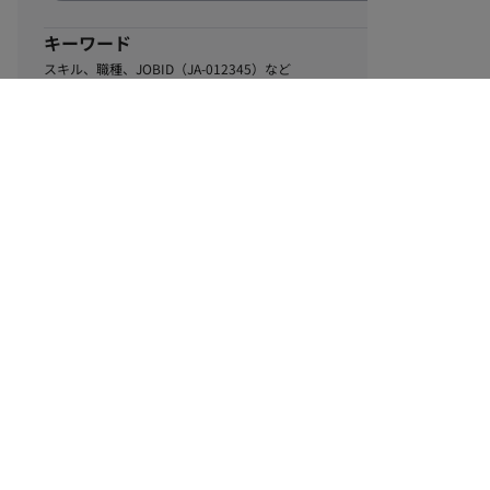
キーワード
スキル、職種、JOBID（JA-012345）など
0
該当するお仕事数
件
この条件で絞り込む
ル
利用規約
個人情報保護方針
サイトマップ