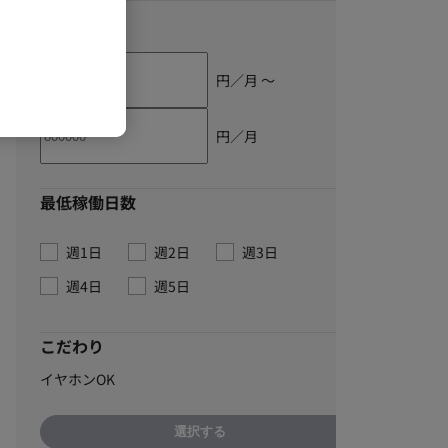
単価
円／月 〜
円／月
最低稼働日数
週1日
週2日
週3日
週4日
週5日
こだわり
イヤホンOK
選択する