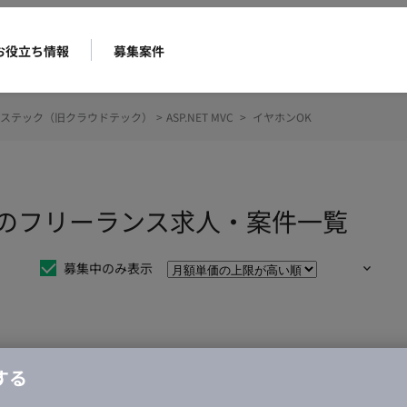
お役立ち情報
募集案件
ステック（旧クラウドテック）
>
ASP.NET MVC
>
イヤホンOK
ホンOKのフリーランス求人・案件一覧
募集中のみ表示
仕事は見つかりませんでした。
する