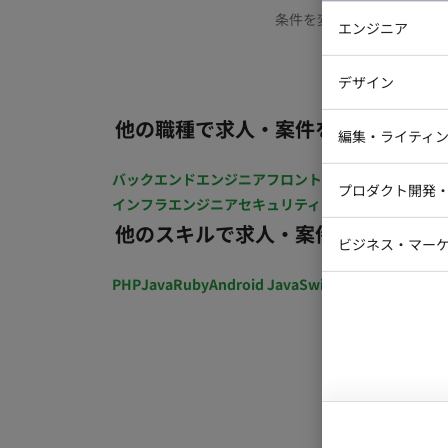
条件を変更するか、もう少
エンジニア
バックエン
デザイン
iOSエンジ
他の職種で求人・案件を探す
Webデザイ
インフラエ
編集・ライティ
テストエン
Webコーダ
グラフィッ
バックエンドエンジニア
フロントエンジニア
iOSエン
プロダクト開発
ラストレー
インフラエンジニア
セキュリティエンジニア
テストエ
編集者・翻
他のスキルで求人・案件を探す
Webディ
ビジネス・マーケ
クトマネー
マーケター
PHP
Java
Ruby
Android Java
Swift
開発ディレクショ
システムコ
コンサルタ
プロンプト