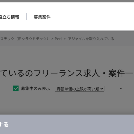
役立ち情報
募集案件
ステック（旧クラウドテック）
>
Perl
>
アジャイルを取り入れている
入れているのフリーランス求人・案件
募集中のみ表示
仕事は見つかりませんでした。
する