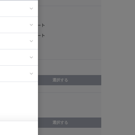
稼働形態
フルリモート
ア
一部リモート
ティブディレク
常駐
ジニア
エリア
イエンティスト
選択する
スキル
Perl
選択する