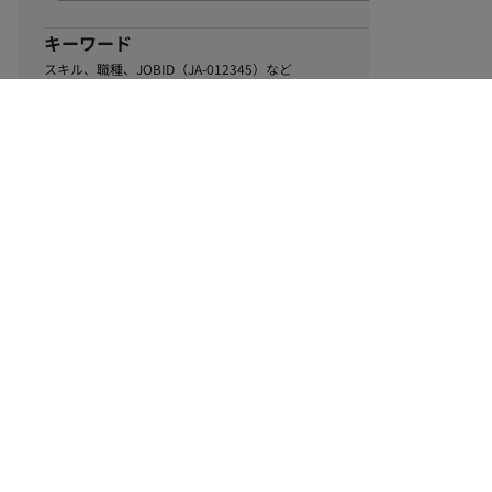
キーワード
スキル、職種、JOBID（JA-012345）など
0
該当するお仕事数
件
この条件で絞り込む
ル
利用規約
個人情報保護方針
サイトマップ