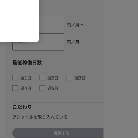
単価
円／月 〜
円／月
最低稼働日数
週1日
週2日
週3日
週4日
週5日
こだわり
アジャイルを取り入れている
選択する