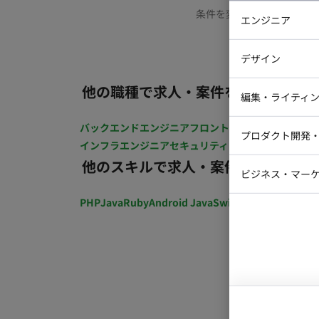
条件を変更するか、もう少
エンジニア
バックエン
デザイン
iOSエンジ
他の職種で求人・案件を探す
Webデザイ
インフラエ
編集・ライティ
テストエン
Webコーダ
グラフィッ
バックエンドエンジニア
フロントエンジニア
iOSエン
プロダクト開発
ラストレー
インフラエンジニア
セキュリティエンジニア
テストエ
編集者・翻
他のスキルで求人・案件を探す
Webディ
ビジネス・マーケ
クトマネー
マーケター
PHP
Java
Ruby
Android Java
Swift
開発ディレクショ
システムコ
コンサルタ
プロンプト