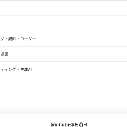
し広い条件設定で検索してみてください。
ドエンジニア
フロントエンジニア
ニア・Androidエンジニア
ゲームプログラマ・エンジニ
アートディレクター・クリエイ
ナー・UI/UXデザイナー
ンジニア
セキュリティエンジニア
ング・講師・コーダー
ター
ジニア・テクニカルサポート
AIエンジニア・機械学習エン
ー
Webライター
クデザイナー・CGデザイナー・イ
ジニア・Androidエンジニア
ゲームプログラマ・エンジニア
・運営
ター
ンジニア・テクニカルサポート
AIエンジニア・機械学習エンジニア
訳・その他ライター
レクター・プロデューサー・プロジェ
データアナリスト・データサ
ティング・生成AI
ジャー
・メディア運用
DX推進
ン
Unity
Objective-C
Python
ンサルタント・ITコンサルタント
ント・企画・セールス
採用・組織開発・制度設計
エンジニアリング
0
該当するお仕事数
件