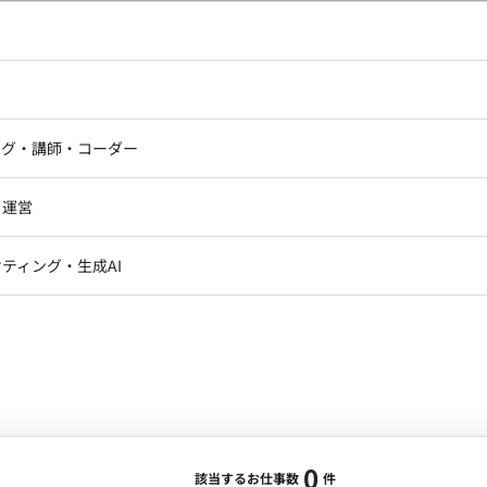
し広い条件設定で検索してみてください。
ドエンジニア
フロントエンジニア
ニア・Androidエンジニア
ゲームプログラマ・エンジニ
アートディレクター・クリエイ
ナー・UI/UXデザイナー
ンジニア
セキュリティエンジニア
ング・講師・コーダー
ター
ジニア・テクニカルサポート
AIエンジニア・機械学習エン
ー
Webライター
クデザイナー・CGデザイナー・イ
ジニア・Androidエンジニア
ゲームプログラマ・エンジニア
・運営
ター
ンジニア・テクニカルサポート
AIエンジニア・機械学習エンジニア
訳・その他ライター
レクター・プロデューサー・プロジェ
データアナリスト・データサ
ティング・生成AI
ジャー
・メディア運用
DX推進
ン
Unity
Objective-C
Python
ンサルタント・ITコンサルタント
ント・企画・セールス
採用・組織開発・制度設計
エンジニアリング
0
該当するお仕事数
件