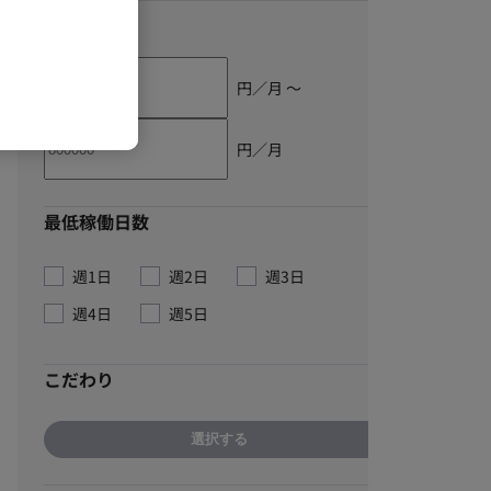
単価
円／月 〜
円／月
最低稼働日数
週1日
週2日
週3日
週4日
週5日
こだわり
選択する