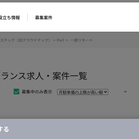
役立ち情報
募集案件
ステック（旧クラウドテック）
>
Perl
>
一部リモート
リーランス求人・案件一覧
募集中のみ表示
仕事は見つかりませんでした。
する