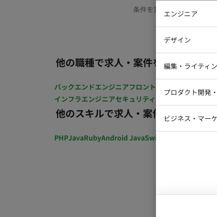
条件を変更するか、もう少
エンジニア
バックエン
デザイン
iOSエンジ
他の職種で求人・案件を探す
Webデザイ
インフラエ
編集・ライティ
テストエン
Webコーダ
グラフィッ
バックエンドエンジニア
フロントエンジニア
iOSエン
プロダクト開発
ラストレー
インフラエンジニア
セキュリティエンジニア
テストエ
編集者・翻
他のスキルで求人・案件を探す
Webディ
ビジネス・マーケ
クトマネー
マーケター
PHP
Java
Ruby
Android Java
Swift
開発ディレクショ
システムコ
コンサルタ
プロンプト