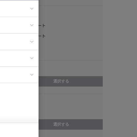
稼働形態
フルリモート
ア
一部リモート
ティブディレク
常駐
ジニア
エリア
イエンティスト
選択する
スキル
Perl
選択する