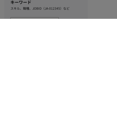
キーワード
スキル、職種、JOBID（JA-012345）など
0
該当するお仕事数
件
この条件で絞り込む
ル
利用規約
個人情報保護方針
サイトマップ