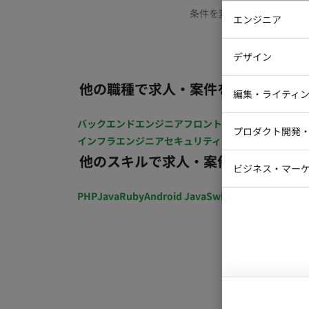
条件を変更するか、もう少
エンジニア
バックエン
デザイン
iOSエンジ
他の職種で求人・案件を探す
Webデザイ
インフラエ
編集・ライティ
テストエン
Webコーダ
グラフィッ
バックエンドエンジニア
フロントエンジニア
iOSエン
プロダクト開発
ラストレー
インフラエンジニア
セキュリティエンジニア
テストエ
編集者・翻
他のスキルで求人・案件を探す
Webディ
ビジネス・マーケ
クトマネー
マーケター
PHP
Java
Ruby
Android Java
Swift
開発ディレクショ
システムコ
コンサルタ
プロンプト