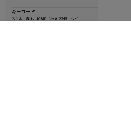
キーワード
スキル、職種、JOBID（JA-012345）など
0
該当するお仕事数
件
この条件で絞り込む
ル
利用規約
個人情報保護方針
サイトマップ