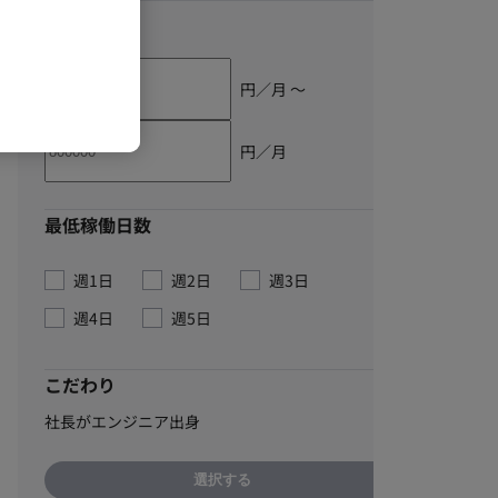
単価
円／月 〜
円／月
最低稼働日数
週1日
週2日
週3日
週4日
週5日
こだわり
社長がエンジニア出身
選択する