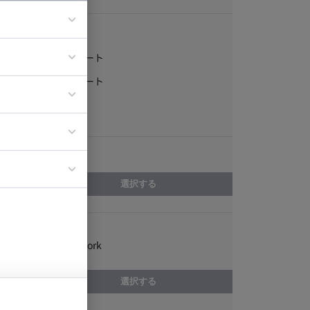
稼働形態
フルリモート
ア
一部リモート
ティブディレク
常駐
ジニア
エリア
イエンティスト
選択する
スキル
.NET Framework
選択する