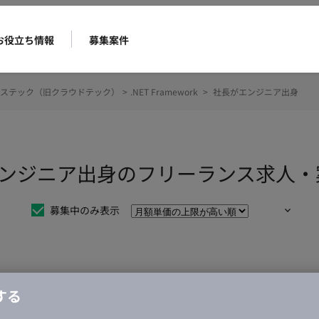
お役立ち情報
募集案件
ステック（旧クラウドテック）
>
.NET Framework
>
社長がエンジニア出身
 社長がエンジニア出身のフリーランス求人
募集中のみ表示
仕事は見つかりませんでした。
する