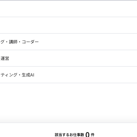
し広い条件設定で検索してみてください。
ドエンジニア
フロントエンジニア
ニア・Androidエンジニア
ゲームプログラマ・エンジニ
アートディレクター・クリエイ
ナー・UI/UXデザイナー
ンジニア
セキュリティエンジニア
ング・講師・コーダー
ター
ジニア・テクニカルサポート
AIエンジニア・機械学習エン
ー
Webライター
クデザイナー・CGデザイナー・イ
ジニア・Androidエンジニア
ゲームプログラマ・エンジニア
・運営
ター
ンジニア・テクニカルサポート
AIエンジニア・機械学習エンジニア
訳・その他ライター
レクター・プロデューサー・プロジェ
データアナリスト・データサ
ティング・生成AI
ジャー
・メディア運用
DX推進
ン
Unity
Objective-C
Python
ンサルタント・ITコンサルタント
ント・企画・セールス
採用・組織開発・制度設計
エンジニアリング
0
該当するお仕事数
件