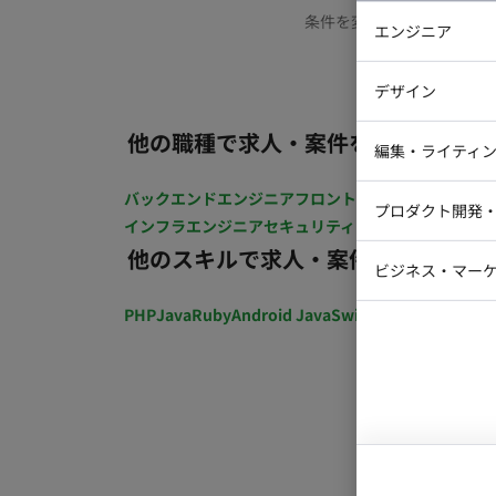
条件を変更するか、もう少
エンジニア
バックエン
デザイン
iOSエンジ
他の職種で求人・案件を探す
Webデザイ
インフラエ
編集・ライティ
テストエン
Webコーダ
グラフィッ
バックエンドエンジニア
フロントエンジニア
iOSエン
プロダクト開発
ラストレー
インフラエンジニア
セキュリティエンジニア
テストエ
編集者・翻
他のスキルで求人・案件を探す
Webディ
ビジネス・マーケ
クトマネー
マーケター
PHP
Java
Ruby
Android Java
Swift
開発ディレクショ
システムコ
コンサルタ
プロンプト