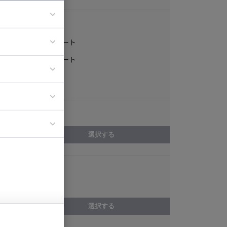
稼働形態
フルリモート
ア
一部リモート
ティブディレク
常駐
ジニア
エリア
イエンティスト
選択する
スキル
Angular
選択する