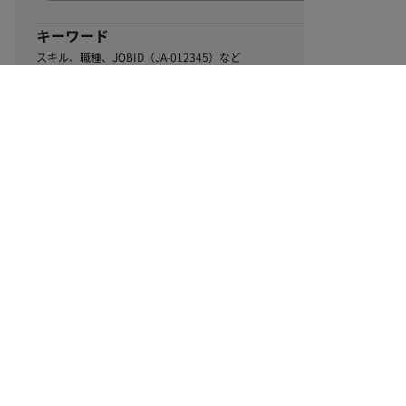
キーワード
スキル、職種、JOBID（JA-012345）など
0
該当するお仕事数
件
この条件で絞り込む
ル
利用規約
個人情報保護方針
サイトマップ