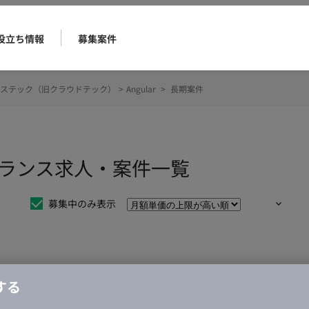
役立ち情報
募集案件
ステック（旧クラウドテック）
>
Angular
>
長期案件
リーランス求人・案件一覧
募集中のみ表示
仕事は見つかりませんでした。
する