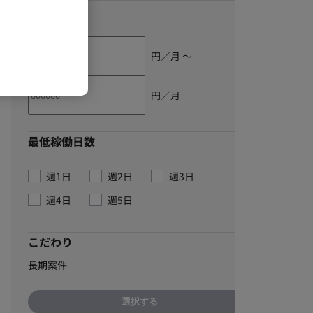
単価
円／月 〜
円／月
最低稼働日数
週1日
週2日
週3日
週4日
週5日
こだわり
長期案件
選択する