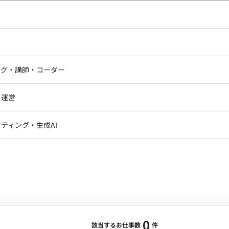
し広い条件設定で検索してみてください。
ドエンジニア
フロントエンジニア
ニア・Androidエンジニア
ゲームプログラマ・エンジニ
アートディレクター・クリエイ
ナー・UI/UXデザイナー
ンジニア
セキュリティエンジニア
ング・講師・コーダー
ター
ジニア・テクニカルサポート
AIエンジニア・機械学習エン
ー
Webライター
クデザイナー・CGデザイナー・イ
ジニア・Androidエンジニア
ゲームプログラマ・エンジニア
・運営
ター
ンジニア・テクニカルサポート
AIエンジニア・機械学習エンジニア
訳・その他ライター
レクター・プロデューサー・プロジェ
データアナリスト・データサ
ティング・生成AI
ジャー
・メディア運用
DX推進
ン
Unity
Objective-C
Python
ンサルタント・ITコンサルタント
ント・企画・セールス
採用・組織開発・制度設計
エンジニアリング
0
該当するお仕事数
件