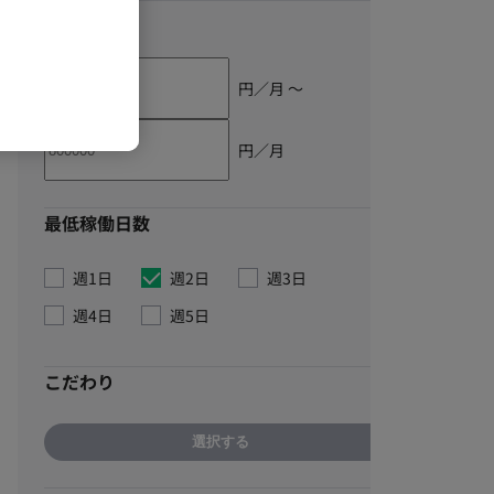
単価
円／月 〜
円／月
最低稼働日数
週1日
週2日
週3日
週4日
週5日
こだわり
選択する