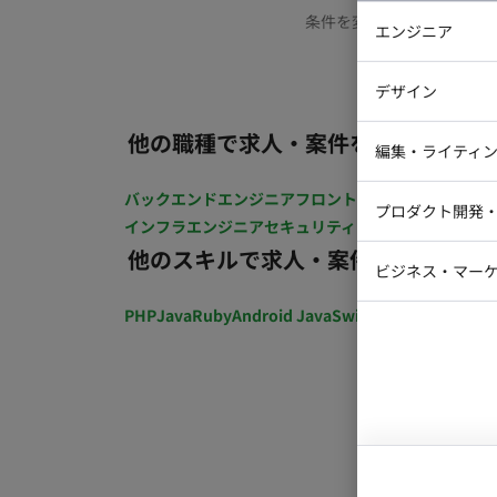
条件を変更するか、もう少
エンジニア
バックエン
デザイン
iOSエンジ
他の職種で求人・案件を探す
Webデザイ
インフラエ
編集・ライティ
テストエン
Webコーダ
グラフィッ
バックエンドエンジニア
フロントエンジニア
iOSエン
プロダクト開発
ラストレー
インフラエンジニア
セキュリティエンジニア
テストエ
編集者・翻
他のスキルで求人・案件を探す
Webディ
ビジネス・マーケ
クトマネー
マーケター
PHP
Java
Ruby
Android Java
Swift
開発ディレクショ
システムコ
コンサルタ
プロンプト