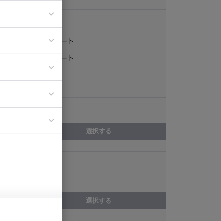
稼働形態
フルリモート
ア
一部リモート
ティブディレク
常駐
ジニア
エリア
イエンティスト
選択する
スキル
Angular
選択する