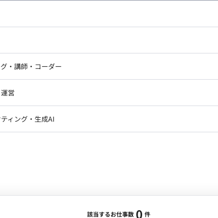
し広い条件設定で検索してみてください。
ドエンジニア
フロントエンジニア
ニア・Androidエンジニア
ゲームプログラマ・エンジニ
アートディレクター・クリエイ
ナー・UI/UXデザイナー
ンジニア
セキュリティエンジニア
ング・講師・コーダー
ター
ジニア・テクニカルサポート
AIエンジニア・機械学習エン
ー
Webライター
クデザイナー・CGデザイナー・イ
ジニア・Androidエンジニア
ゲームプログラマ・エンジニア
・運営
ター
ンジニア・テクニカルサポート
AIエンジニア・機械学習エンジニア
訳・その他ライター
レクター・プロデューサー・プロジェ
データアナリスト・データサ
ティング・生成AI
ジャー
・メディア運用
DX推進
ン
Unity
Objective-C
Python
ンサルタント・ITコンサルタント
ント・企画・セールス
採用・組織開発・制度設計
エンジニアリング
0
該当するお仕事数
件