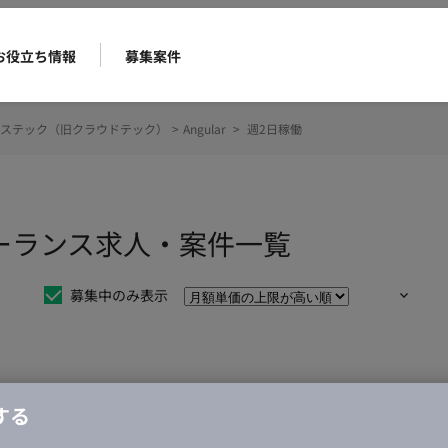
お役立ち情報
募集案件
ステック（旧クラウドテック）
>
Angular
>
週2日稼働
フリーランス求人・案件一覧
募集中のみ表示
仕事は見つかりませんでした。
する