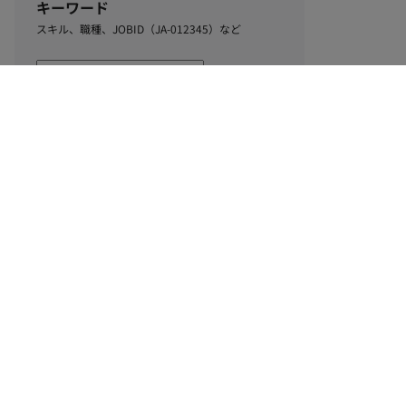
キーワード
スキル、職種、JOBID（JA-012345）など
0
該当するお仕事数
件
この条件で絞り込む
ル
利用規約
個人情報保護方針
サイトマップ